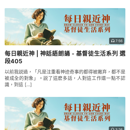
7:56
每日親近神 | 神話語朗誦 - 基督徒生活系列 選
段405
以前我説過，「凡是注重看神迹奇事的都得被撇弃，都不是
被成全的對象」。説了這麽多話，人對這工作還一點不認
識，到這 […]
3:26