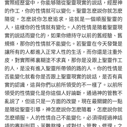
實際經歷當中，你能够隨從聖靈現實的説話，經歷神
的作工，你的性情就可以變化。聖靈怎麽説你就怎麽
隨從，怎麽説你怎麽追求，這就是一個順服聖靈的
人，這樣你的性情就有變化。人的性情是隨着聖靈現
實的説話而變化的，如果你總持守以前的舊經驗、舊
規條，那你的性情就不能變化。若聖靈在今天發聲是
讓所有的人都進入正常人性的生活，而你還是注重外
皮，對實際稀裏糊塗不求真，那你是没跟上聖靈作工
的人，是没有進入聖靈所帶領的路的人。你的性情是
否能變化就看你是否跟上聖靈現實的説話，是否有真
實的認識，這與你們以前所領受的不一樣了。以前所
領受的性情變化是你這個人好論斷，通過神的管教不
亂説了，但這只是一方面的改變，現在最關鍵的一點
是隨從聖靈引導，神怎麽説你怎麽隨着，怎麽説你就
怎麽順服。人的性情自己不能變化，必須得經過神話
語的審判刑罰、苦難熬煉，或對付、管教、修理，之