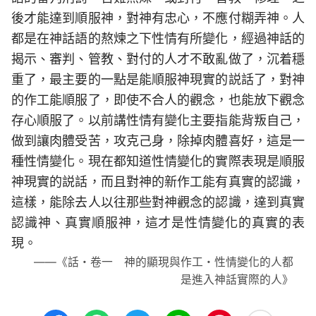
後才能達到順服神，對神有忠心，不應付糊弄神。人
都是在神話語的熬煉之下性情有所變化，經過神話的
揭示、審判、管教、對付的人才不敢亂做了，沉着穩
重了，最主要的一點是能順服神現實的説話了，對神
的作工能順服了，即使不合人的觀念，也能放下觀念
存心順服了。以前講性情有變化主要指能背叛自己，
做到讓肉體受苦，攻克己身，除掉肉體喜好，這是一
種性情變化。現在都知道性情變化的實際表現是順服
神現實的説話，而且對神的新作工能有真實的認識，
這樣，能除去人以往那些對神觀念的認識，達到真實
認識神、真實順服神，這才是性情變化的真實的表
現。
——《話・卷一 神的顯現與作工・性情變化的人都
是進入神話實際的人》