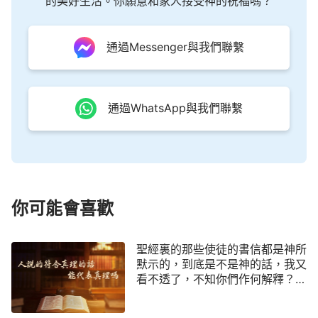
的美好生活。你願意和家人接受神的祝福嗎？
的程度了解神、認識神，理解領悟神的意思與神的要
求標準，這就是神在人性裏作工的方式與原則。
」
通過Messenger與我們聯繫
（《話在肉身顯現·神的作工、神的性情與神自己 三》）
「
這就是神道成肉身的『優勢』：他可以利用人
的知識、用人性的語言來向人説話，表達他的心願，
通過WhatsApp與我們聯繫
他將深奥的人難以理解的神性的語言用人性的語言與
方式解釋或『翻譯』給人，這樣有利于讓人了解他的
心意、明白他要作什麽；另外，他也可以以人的角度
與人對話，用人的語言與人對話，用人明白的方式與
人對話，甚至可以用人的語言知識來説話作工，讓人
你可能會喜歡
覺得神可親可近，也讓人看到神的心。
」
（《話在肉
身顯現·神的作工、神的性情與神自己 三》）
聖經裏的那些使徒的書信都是神所
默示的，到底是不是神的話，我又
全能神的話説得很清楚，神没道成肉身的時候，
看不透了，不知你們作何解釋？另
外，在聖經之外，歷代神所使用的
神説的都是神性語言，神道成肉身後就能超越靈界的
人與著書立説的屬靈人物也不少，
範圍，站在人性的角度上用人類的語言與人對話。因