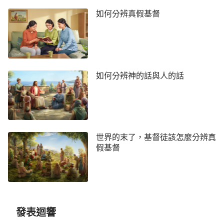
他們所説的話在人看也都合乎真
為道成肉身的神能與人生活在一起，他親自體驗了、
如何分辨真假基督
理，對人都有造就，那他們所説的
這些符合真理的話與神的話語到底
目睹了人類的生活，在人性生活中也了解到了、掌握
有什麽區别？
了一些從人來的知識、常識、語言或者表達方式，所
以道成肉身的神能用人類的認識法或用人親身經歷的
事舉例子、打比喻，把對人類的要求、神的心意，以
如何分辨神的話與人的話
及神的實質、神的性情、神的所有所是説得更清楚、
更透徹、更準確，人聽了這些話語就能準確地明白神
的心意，找着實行進入的路，同時也能認識神的性情
與所有所是。比如，
彼得
對
主耶穌
説：「主啊，我弟
世界的末了，基督徒該怎麼分辨真
兄得罪我，我當饒恕他幾次呢？到七次可以嗎？」
假基督
主耶穌説：「
我對你説：不是到七次，乃
（太18:21）
是到七十個七次。
」
從主耶穌的話中，我
（太18:22）
們就能明白神是讓人學會饒恕人，做到對人的饒恕没
有條件，没有次數限制，能本着擔諒寬容他人的心態
發表迴響
去做。同時，在主耶穌的話中我們也看到了神美善的