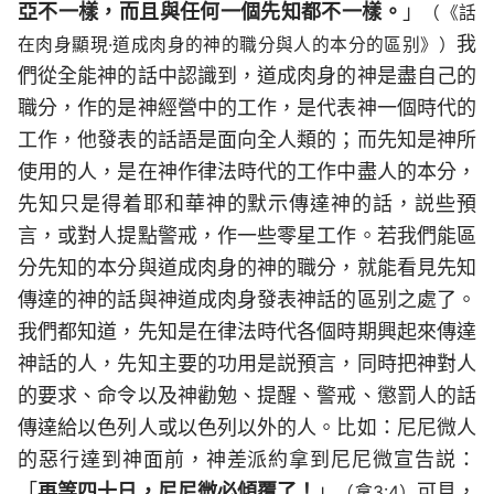
亞不一樣，而且與任何一個先知都不一樣。
」
（《話
我
在肉身顯現·道成肉身的神的職分與人的本分的區别》）
們從全能神的話中認識到，道成肉身的神是盡自己的
職分，作的是神經營中的工作，是代表神一個時代的
工作，他發表的話語是面向全人類的；而先知是神所
使用的人，是在神作律法時代的工作中盡人的本分，
先知只是得着耶和華神的默示傳達神的話，説些預
言，或對人提點警戒，作一些零星工作。若我們能區
分先知的本分與道成肉身的神的職分，就能看見先知
傳達的神的話與神道成肉身發表神話的區别之處了。
我們都知道，先知是在律法時代各個時期興起來傳達
神話的人，先知主要的功用是説預言，同時把神對人
的要求、命令以及神勸勉、提醒、警戒、懲罰人的話
傳達給以色列人或以色列以外的人。比如：尼尼微人
的惡行達到神面前，神差派約拿到尼尼微宣告説：
「
再等四十日，尼尼微必傾覆了！
」
可見，
（拿3:4）