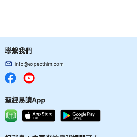
實質。再如，主耶穌山上寶訓「論福」「論發怒」
「論起誓」「論愛仇敵」「愛人如己」，以及主耶穌
説的「迷路的羊的比喻」等都是人性語言，人聽後不
需要尋求摸索就能準確地明白神的心意，并且從這些
話中就能認識神的性情，這就是神道成肉身説話的一
個明顯的特徵。而先知只是得到神的默示説預言或傳
聯繫我們
達神的話，這些話語都是神性語言，人只能明白個大
info@expecthim.com
概，不能完全明白。這就是先知傳達的神話的語言説
法和神道成肉身發表神話的語言説法的一個明顯的區
别。
——電影劇本《等》
聖經易讀App