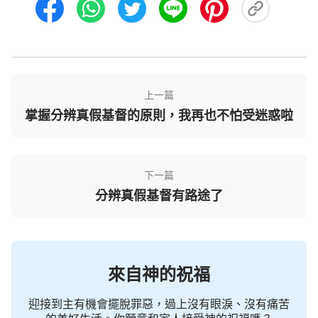
另外，先知傳達神的話和神道成肉身發表的話還
有一方面區别，神道成肉身發表的話有許多是人性語
言，這些語言通俗易懂，人聽了就能明白；而先知傳
達神的話多數都是神性語言，人聽了不好明白。我們
來看兩段全能神的話吧。
上一篇
掌握分辨真假基督的原則，我再也不怕受迷惑啦
全能神説：「
當神没有道成肉身的時候，神説的
很多話人不明白，因為他的話來自于完全的神性，他
説話的角度與背景是人看不見也够不着的，是從人看
下一篇
不見的靈界發表出來的，是活在肉體中的人所不能穿
分辨真假基督有路途了
越的。但當神道成肉身之後，神站在人性的角度上與
人對話就走出了、超越了靈界的範圍，他會用人觀念
中想象的或人生活中看得見、接觸得到的一些事情，
或者是用人能接受的方式、人能領會的語言或者人類
來自神的祝福
所掌握的知識來表達他在神性裏的性情與心意還有他
的態度，達到讓人在人能够得上的範圍裏、能够得上
迎接到主有機會擺脫罪惡，過上沒有眼淚、沒有痛苦