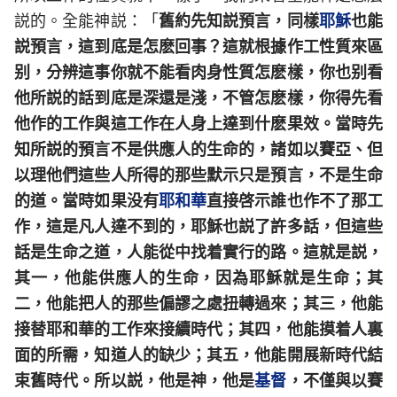
説的。全能神説：「
舊約先知説預言，同樣
耶穌
也能
説預言，這到底是怎麽回事？這就根據作工性質來區
别，分辨這事你就不能看肉身性質怎麽樣，你也别看
他所説的話到底是深還是淺，不管怎麽樣，你得先看
他作的工作與這工作在人身上達到什麽果效。當時先
知所説的預言不是供應人的生命的，諸如以賽亞、但
以理他們這些人所得的那些默示只是預言，不是生命
的道。當時如果没有
耶和華
直接啓示誰也作不了那工
作，這是凡人達不到的，耶穌也説了許多話，但這些
話是生命之道，人能從中找着實行的路。這就是説，
其一，他能供應人的生命，因為耶穌就是生命；其
二，他能把人的那些偏謬之處扭轉過來；其三，他能
接替耶和華的工作來接續時代；其四，他能摸着人裏
面的所需，知道人的缺少；其五，他能開展新時代結
束舊時代。所以説，他是神，他是
基督
，不僅與以賽