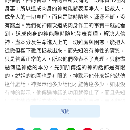
的權柄、神的智慧，神的靈所具備的一切都實化在肉
身裏，所以道成肉身的神就能發表潔净人、拯救人、
成全人的一切真理，而且是隨時隨地、源源不斷，没
有窮盡。我們從神兩次道成肉身作工的事實中就能看
到，道成肉身的神能隨時隨地發表真理，解决人信
神、盡本分及生命進入上的一切難處與困惑，能把人
從撒但權下徹底拯救出來。而先知没有神性的實質，
只是普通正常的人，所以他們發表不了真理，只能盡
點傳達神話的本分。先知所傳達的神的話都是有限
的，説話的範圍也是有限的，神默示他什麽話他就傳
達什麽話，神默示他多少話他才能傳達多少，如果没
有神的默示，他傳達神話的功用就停止了。而且先知
只是盡傳達神話的本分，先知不具備真理，更不能發
表真理。這就是先知傳達神的話和神道成肉身發表神
展開
的話的區别之處。