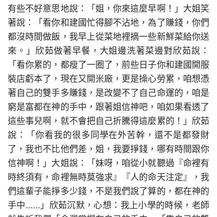
有些不好意思地說：「姐，你來這麼早啊！」大姐笑
著說：「看你和建國忙得腳不沾地，為了賺錢，你們
都沒時間做飯，我早上從菜地裡摘一些新鮮菜給你送
來。」欣茹做著早餐，大姐邊洗著菜邊對欣茹說：
「看你累的，都瘦了一圈了，前些日子你和建國開服
裝店虧本了，現在又開米廠，更是操心勞累，咱想憑
著自己的雙手多賺錢，是改變不了自己命運的，咱是
窮是富都在神的手中，跟著姐信神吧，咱如果看透了
這些事兒啊，就不會把自己折騰得這麼累的！」欣茹
說：「你看我的很多同學在外苦幹，還不是都發財
了，我也不比他們差，姐，我要掙錢，哪有時間跟你
信神啊！」大姐說：「妹呀，咱從小就聽過『命裡有
時終須有，命裡無時莫強求』『人的命天注定』，我
們這輩子能掙多少錢，不是我們說了算的，都在神的
手中……」欣茹沉默，心想：我上小學的時候，老師