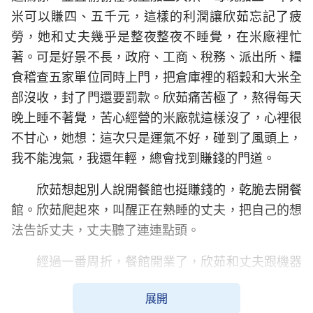
米可以賺四、五千元，這樣的利潤讓欣茹忘記了疲
勞，她和丈夫幾乎是整夜整夜不睡覺，在米廠裡忙
著。可是好景不長，政府、工商、稅務、派出所、糧
食稽查五家單位同時上門，把倉庫裡的稻穀和大米全
部沒收，封了門還要罰款。欣茹痛苦極了，熬得每天
晚上睡不著覺，苦心經營的米廠就這樣沒了，心裡很
不甘心，她想：這次只是運氣不好，碰到了風頭上，
我不能洩氣，我還年輕，總會找到賺錢的門道。
欣茹想起別人說開餐館也挺賺錢的，乾脆去開餐
館。欣茹爬起來，叫醒正在熟睡的丈夫，把自己的想
法告訴丈夫，丈夫聽了連連點頭。
經過一番周折，餐館開業了，欣茹和丈夫跟機器
人一樣，每天起早貪黑地忙著，連飯都沒時間吃，儘
展開
管累得人仰馬翻，還是沒賺多少錢。欣茹心情壞透