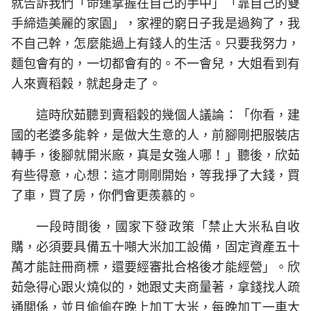
就告訴我們「命運掌握在自己的手中」「靠自己的雙
手締造美麗的家園」，家裡的窮日子我是過夠了，我
不自己幹，怎麼能過上有錢人的生活。只要我努力，
麵包會有的，一切都會有的。不一會兒，大姐看到有
人來賣稻穀，就起身走了。
這時欣茹聽到賣稻穀的幾個人議論：「你看，建
國的老婆多能幹，是做大生意的人，前腳剛把服裝店
轉手，後腳就開米廠，真是女強人哪！」聽後，欣茹
有些得意，心想：這才剛剛開始，等我掙了大錢，買
了車，買了房，你們會更羨慕的。
一段時間後，國家下發政策「禁止大米私自收
購，必須要具備五十噸大米加工設備，固定資產五十
萬才能註冊商標，還要經審批合格後才能經營」。欣
茹急得心跟火燒似的，她跟丈夫商量著，拿錢找人疏
通關係，並且偷偷在晚上加工大米，每晚加工一車大