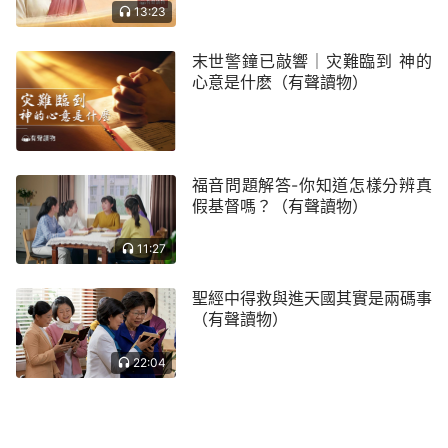
13:23
多時高興快樂，錢少時痛苦煩惱，你完全成了金錢的
奴隸，活在撒但的網羅和愚弄中還毫無知覺。妹
末世警鐘已敲響｜灾難臨到 神的
啊……」欣茹見大姐說話有些哽咽，對大姐說：「我
心意是什麽（有聲讀物）
再出去搏一次，把虧的錢都賺回來，之後再來信神好
不好？」大姐見欣茹這樣說，感到很無奈，就沒說什
麼了。
福音問題解答-你知道怎樣分辨真
假基督嗎？（有聲讀物）
傍晚華燈初上，欣茹一人走在大街上，看著熱鬧
的夜景，想起大姐說人類的命運是神在掌握，細細琢
11:27
磨這話，覺得也有道理，但轉念一想，機會還得要自
己主動爭取。現在深圳做生意的人都發了。表妹在深
聖經中得救與進天國其實是兩碼事
（有聲讀物）
圳，我到她那裡先幹點輕鬆的活，看看做什麼來錢快
再做什麼，相信不久一定會賺到錢的。想到這裡，欣
22:04
茹快步朝家裡走去，這時颳起了大風，彷彿一場大雨
即將來臨……