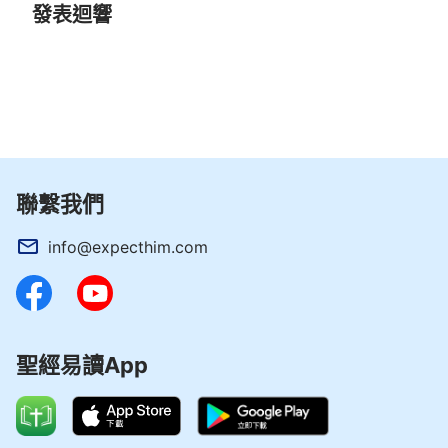
疾病臨到，夢想破滅
發表迴響
欣茹在表妹家安頓好後，每天頂著大太陽在各大
街穿梭著，觀察哪個行業好掙錢。
轉眼半個月過去了，一天，表妹一家開車帶著欣
茹出去玩，走在路上，欣茹突然感覺渾身無力。到醫
院檢查後，醫生說欣茹可能是得了「重症肌無力」，
聯繫我們
這病比較罕見，隨時都會有生命危險。欣茹聽後感覺
info@expecthim.com
天旋地轉，心跳劇烈加速，死亡離自己是那樣地近，
她恐懼極了：自己才三十幾歲就要離開這個世界了
嗎？眼淚禁不住嘩嘩地往下流。
當天欣茹坐飛機回到了武漢侄兒的家，幾天排隊
聖經易讀App
掛專家門診做各種檢查。欣茹的病一天比一天嚴重，
整個人都癱軟了。經過檢查，欣茹被確診為「重症肌
無力」，醫學上稱為不死的癌症，終生要靠藥物維