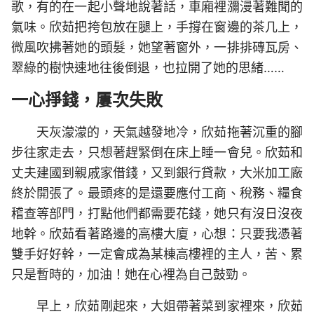
歌，有的在一起小聲地說著話，車廂裡瀰漫著難聞的
氣味。欣茹把挎包放在腿上，手撐在窗邊的茶几上，
微風吹拂著她的頭髮，她望著窗外，一排排磚瓦房、
翠綠的樹快速地往後倒退，也拉開了她的思緒……
一心掙錢，屢次失敗
天灰濛濛的，天氣越發地冷，欣茹拖著沉重的腳
步往家走去，只想著趕緊倒在床上睡一會兒。欣茹和
丈夫建國到親戚家借錢，又到銀行貸款，大米加工廠
終於開張了。最頭疼的是還要應付工商、稅務、糧食
稽查等部門，打點他們都需要花錢，她只有沒日沒夜
地幹。欣茹看著路邊的高樓大廈，心想：只要我憑著
雙手好好幹，一定會成為某棟高樓裡的主人，苦、累
只是暫時的，加油！她在心裡為自己鼓勁。
早上，欣茹剛起來，大姐帶著菜到家裡來，欣茹