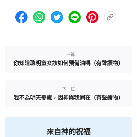
了，就開始在丈夫身上找茬，總覺得是丈夫沒本事，
欣茹脾氣越來越暴躁，經常為一點小事就發火和丈夫
吵。痛苦中欣茹在心裡一遍遍地喊著：我的命怎麼這
麼苦？我不比別人傻，不比別人少付代價，為什麼別
人能掙到錢，我掙錢卻這麼難，為什麼總不能如我的
願呢？沒辦法，欣茹只好關門回家。這次的失敗給欣
上一篇
茹帶來了沉重的打擊，她整天悶在家裡不想見任何
你知道聰明童女該如何預備油嗎（有聲讀物）
人。
福音臨到，仍做錢奴
下一篇
晚上大姐來到家裡，看到欣茹面色憔悴很心疼，
我不為明天憂慮，因神與我同在（有聲讀物）
拉著欣茹的手說：「妹，聽姐一句勸，別跟命運抗爭
了，咱這一生神早就命定好了，神說：
『無論你的背
景怎麼樣，也無論你的前方旅途怎麼樣，總之，沒有
一個人能逃脫上天的擺佈與安排，沒有一個人能掌控
來自神的祝福