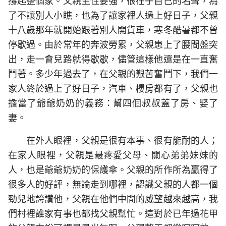
撐起整個家。父親生性要強，很在乎自己的名聲，為
了不讓別人小瞧，也為了讓家裡人過上好日子，父親
十八歲那年就開始跟著別人開貨車，寒冬酷暑都不曾
停歇過。由於常年的奔波勞累，父親患上了腰間盤突
出，走一會兒路就得歇歇，儘管這樣他還是在一直奮
鬥著。多少年過去了，在父親的艱苦奮鬥下，我們一
家人終於過上了好日子，汽車、樓房都有了，父親也
擔當了爺爺奶奶的義務：幫四個叔叔蓋了房、娶了
妻。
在外人眼裡，父親是很有本事、很有能耐的人；
在家人眼裡，父親是最疼愛父母、關心弟弟妹妹的
人，也是爺爺奶奶的保護傘。父親的所作所為贏得了
很多人的好評，無論走到哪裡，認識父親的人都一個
勁兒地誇讚他，父親在他們中間的威望越來越高，我
們村裡誰家有事也都找父親幫忙。這對於已年過花甲