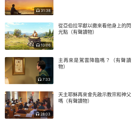
但的名和利當中。
」
（《獨一無二的神自己 六》）
31:38
揣摩著神的話我明白了，撒但利用「人為財死，
鳥為食亡」「人往高處走，水往低處流」「人活臉
從亞伯拉罕獻以撒來看他身上的閃
面，樹活皮」等錯誤的人生觀點來敗壞我們的思想，
光點（有聲讀物）
使我們認為只有過上好日子，出人頭地，得到人的羨
10:06
慕、高看，活著才有底氣、有尊嚴，這樣的一生才有
價值、有意義，如果生活貧窮，被人看不起，那就是
主再來是駕雲降臨嗎？（有聲讀
物）
無能，活著也沒絲毫意義，因此我們把畢生的精力都
用在追求金錢、名利上。但追求這些我們到底得著了
7:33
什麼呢？想想父親的一生，為了出人頭地，被人羨
慕、高看苦苦奮鬥，身心都承受著巨大的壓力，年紀
天主耶穌再來會先啟示教宗和神父
嗎（有聲讀物）
輕輕就落下了疾病；一番努力後，父親雖然名利雙
收，但也只是人前風光，得到幾句毫無價值、意義的
28:03
虛浮的誇讚，當死亡臨近時，名利、誇讚、人們的高
看並未使他的生命延長絲毫；面對死亡，父親只有無