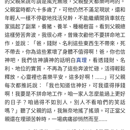
的父親來說可謂是風光無限，父親整天都樂呵呵的。
父親當時都六十多歲了，可他仍然不滿足現狀，還和
年輕人一樣不停歇地找活兒幹，不能繼續開貨車就在
家搞起了副業，養豬、養羊、種楊樹苗。看到父親總
這樣勞苦奔波，我很心疼，曾幾次勸他不要拼命地工
作，並說：「爸，錢財、名利這些東西生不帶來，死
不帶去，你為這些累壞了身體不值得啊！爸，你也信
神吧，我們信神讀神的話明白
真理
，看透錢財、名
利、地位的實質，不再為了這些奔波忙碌，活得輕鬆
釋放，心靈裡也喜樂平安，這多好啊！……」可父親
每次都推託說：「我也知道信神好，可我還得掙錢
啊！我要是不拼命地工作，咱一家人怎麼能過上更好
的日子？咱過得不如別人，別人不看咱們的笑話
嗎？」聽了父親的話，我無奈地搖了搖頭。可正當父
親還在埋頭苦幹時，一場病痛卻悄然而至……