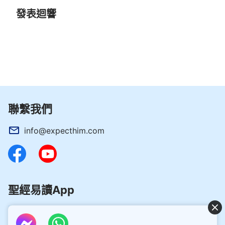
助、無奈和恐懼，最後遺憾地離開了人世。想想在這
發表迴響
個被撒但敗壞的世界當中，不知有多少人也像我父親
一樣為著名利、金錢勞苦奔波、拼命奮鬥，到最後卻
都兩手空空抱憾離開人世，還是虛空一場。現在我真
正看清了，錢財、名利不僅不能使我們活得充實、幸
福，反而使我們受盡撒但的愚弄、殘害，活在痛苦、
虛空、恐懼中，追求錢財、名利沒有絲毫的價值與意
義。這不禁讓我反思：我們人究竟該怎樣活著才有價
聯繫我們
值、有意義？
info@expecthim.com
之後，我看到神的話說：「
人如果對神的性情真
有認識了，能從心裡讚美神的聖潔、公義，這就是真
認識神有真理了，那才是活在光明中。人的世界觀、
人生觀轉變了才是根本的變化。人有了人生的目標憑
聖經易讀App
真理做人，絕對順服神憑神話活著，心靈深處感覺踏
實亮堂，心裡沒有一點黑暗，完全釋放自由地活在神