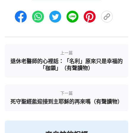
無助。父親出院後，親戚好友都來看望他，一輩子生
性要強不曾在人前表現過軟弱的父親卻像個孩子似的
傷心地哭了，說做夢也沒想到自己會得這病……一向
羨慕父親名利雙收的親人們，在那一刻也只有用沉默
來回應。手術後的化療讓一向剛強的父親難以支撐，
痛苦不堪，每日都以淚洗面，他含著眼淚說：「我還
上一篇
不想死，可是身體明顯一天不如一天，我恐怕沒有幾
退休老醫師的心裡話：「名利」原來只是幸福的
天日子了……」父親的眼神中滿了對死亡的恐懼，我
「枷鎖」（有聲讀物）
心裡一陣酸楚，卻又無能為力……不久，父親的病情
嚴重惡化，被病痛折磨得生不如死的父親在極度痛苦
中掙扎，整個人瘦得皮包骨頭，早已沒有了往日的精
下一篇
氣神兒，死寂的眼神伴隨著哽咽的聲音，父親帶著滿
死守聖經能迎接到主耶穌的再來嗎（有聲讀物）
滿的牽掛、遺憾和不甘永遠地離開了人世……
父親的離開對我觸動很大，想想父親一生特別要
強，忙忙碌碌了大半輩子，擁有了很好的物質生活，