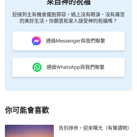
來自神的祝福
也得到了親朋好友的羨慕、高看，可這些都沒能挽留
住他的生命。我不禁思想：「父親一生所追求的到底
迎接到主有機會擺脫罪惡，過上沒有眼淚、沒有痛苦
的美好生活。你願意和家人接受神的祝福嗎？
有什麼價值呢？如果錢財、名利能讓父親活得踏實坦
然，為什麼父親臨走前卻滿是遺憾和恐懼？為什麼父
親要說『如果還有來生，我就信神……』這話呢？」
通過Messenger與我們聯繫
父親雖然名利雙收，風光無限，但他的一生並不圓
滿！我不禁想到神的話說：「
撒但用名和利來控制人
的思想，讓人的思想只想著名和利，為名利奮鬥，為
通過WhatsApp與我們聯繫
名利吃苦，為名利忍辱負重，為名利犧牲自己的一
切，為名利作出任何的判斷或者決定。這樣，撒但就
給人戴上了一個無形的枷鎖，這個枷鎖戴在人身上，
人沒有能力去掙脫，也沒有勇氣去掙脫，人就不知不
你可能會喜歡
覺地在戴著枷鎖的情況下一步一步艱難地往前走。為
著這個『名』和『利』，人類就遠離神，背叛神，就
告別掙命，迎來曙光（有聲讀物）
變得越來越邪惡，就這樣一代又一代的人被毀在了撒