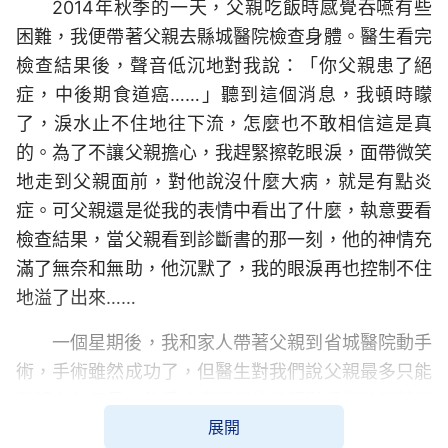
2014年秋季的一天，父親吃飯時感覺吞嚥有些
困難，我便帶著父親去縣城醫院檢查身體。醫生看完
檢查結果後，聲音低沉地對我說：「你父親患了絕
症，中後期食道癌……」聽到這個消息，我頓時矇
了，淚水止不住地往下流，怎麼也不敢相信這是真
的。為了不讓父親擔心，我趕緊擦乾眼淚，面帶微笑
地走到父親面前，對他說沒什麼大病，就是有點炎
症。可父親還是從我的表情中看出了什麼，執意要看
檢查結果，當父親看到診斷書的那一刻，他的神情充
滿了無奈和無助，他沉默了，我的眼淚再也控制不住
地溢了出來……
一個星期後，我和家人帶著父親到省城醫院動手
術，手術雖然成功了，但醫生對我們說父親最多只能
再活六七個月。飽受病痛折磨的父親與手術前判若兩
展開
人，瘦了四十多斤，他的臉上不再有笑容，而是滿了