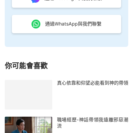
變成了這種人呢？想想自己為了掙錢，每天都要說很
多違背良心的話，虛情假意地關心顧客的健康，心裡
卻在算計提成有多少。一段時間下來，掙的錢雖然不
通過WhatsApp與我們聯繫
少，可我心裡空落落的，不久我就換了份銷售護膚品
的工作。
可沒想到，換了工作也是一樣，領導每月都會給
我們定銷售任務，只要本次達標，下月的銷售任務更
你可能會喜歡
高，要是完不成指標就只能拿底薪。為了不拿底薪我
很賣力地賣產品，經常忙得連喝水、上廁所都顧不
真心依靠和仰望必能看到神的帶領
上，吃飯也是匆匆地扒幾口。有時，吃著飯心裡還想
著會不會有同事搶我生意，偶爾同事在介紹產品，我
也偷聽她們有沒有說我銷售的同類產品不好，顧客少
的情況下，我也在賣場四處張望，生怕突然進來一個
顧客，被其他同事搶走了。有的同事趁我不在，到我
職場經歷-神話帶領我遠離邪惡潮
流
銷售的檯面撬顧客，我也用同樣的方式到同事銷售的