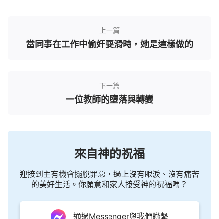
有錢挺好的，想買啥就買啥，還不會被人瞧不起。享
受到了金錢帶給我的實惠，我開始努力地銷售，不再
覺得說謊有什麼不對，良心、做人底線已被我拋到了
上一篇
當同事在工作中偷奸耍滑時，她是這樣做的
腦後。
偶然間我聽到同事爆料，公司的魚油是暴利產
品，每盒成本低至八塊錢，售價卻要一百塊，吃了也
下一篇
不起作用！我真不敢相信：公司為了盈利，這種坑人
一位教師的墮落與轉變
的事都幹，可我端人飯碗就得替人做事，只能乖乖幹
活。一次，我碰到一個阿姨，她很想買魚油，但還害
怕產品沒作用，非讓我對她做個保證，我心想：這哪
來自神的祝福
能保證呢？我要是實話實說，那不是自斷財路嗎？可
讓我保證，拿什麼保證呢？我心裡一番爭戰後，還是
迎接到主有機會擺脫罪惡，過上沒有眼淚、沒有痛苦
說假話騙了她。賣完產品聽到她說自己久病纏身、經
的美好生活。你願意和家人接受神的祝福嗎？
濟困難，臨走時還高興地說：「小姑娘，我是信任你
才買的。」瞬間，我心裡特別難受，我自問道：我咋
通過Messenger與我們聯繫