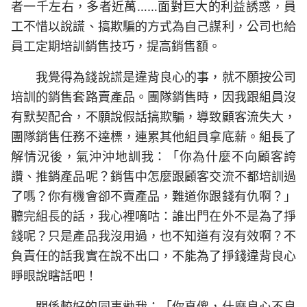
者一千左右，多者近萬……面對巨大的利益誘惑，員
工不惜以說謊、搞欺騙的方式為自己謀利，公司也給
員工定期培訓銷售技巧，提高銷售額。
我覺得為錢說謊是違背良心的事，就不願按公司
培訓的銷售套路賣產品。團隊銷售時，因我跟組員沒
有默契配合，不願說假話搞欺騙，導致顧客流失大，
團隊銷售任務不達標，連累其他組員拿底薪。組長了
解情況後，氣沖沖地訓我：「你為什麼不向顧客誇
讚、推銷產品呢？銷售中怎麼跟顧客交流不都培訓過
了嗎？你有機會卻不賣產品，難道你跟錢有仇啊？」
聽完組長的話，我心裡嘀咕：誰出門在外不是為了掙
錢呢？只是產品我沒用過，也不知道有沒有效啊？不
負責任的話我實在說不出口，不能為了掙錢違背良心
睜眼說瞎話吧！
關係較好的同事勸我：「你真傻，什麼良心不良