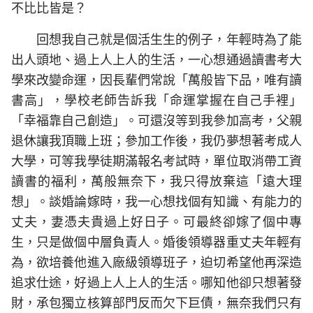
不比比皆是？
回想我自己就是個活生生的例子，年輕時為了能
出人頭地、過上人上人的生活，一心想通過讀書考大
學來改變命運，因長輩們常說「萬般皆下品，唯有讀
書高」，學校老師告訴我「命運掌握在自己手裡」
「幸福靠自己創造」。可還沒等到我參加高考，父親
退休讓我頂職上班；參加工作後，我仍夢想著考成人
大學，可等我學徒期滿報名考試時，單位取消帶工資
讀書的福利，萬般無奈下，我只得放棄這「遠大理
想」。談婚論嫁時，我一心想找個有知識、有能力的
丈夫，妻憑夫貴過上好日子。可最終卻嫁了個中專
生，只是做個中層負責人。婚後領導器重丈夫年輕有
為，欲培養他進入廠級領導班子，迫切希望他再深造
追求仕途，好過上人上人的生活。哪知他卻只想著發
財，承包獨立核算部門反而欠下巨債，無奈我們只有