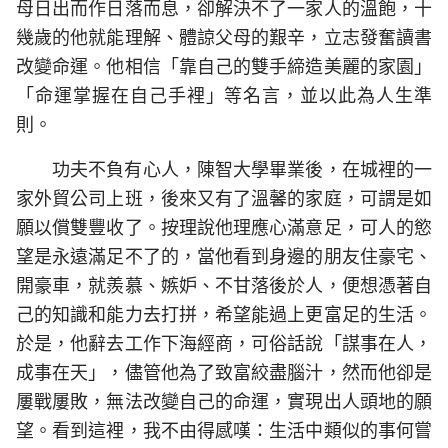
母日出而作日落而息，卻解決不了一家人的溫飽，十
幾歲的他就能理解、體諒父母的艱辛，立志發奮讀書
改變命運。他相信「靠自己的雙手締造美麗的家園」
「命運掌握在自己手裡」等名言，並以此為人生準
則。
功夫不負有心人，陳智大學畢業後，在城裡的一
家外貿公司上班，後來又有了溫馨的家庭，可謂是如
願以償雙豐收了。按理說他理應心滿意足，可人的慾
望是永遠滿足不了的，當他看到身邊的朋友住豪宅、
開豪車，就羨慕、嫉妒、不甘落後於人，便想憑著自
己的知識和能力去打拼，希望能過上更富足的生活。
於是，他辭去工作下海經商，可俗話說「謀事在人，
成事在天」，儘管他為了致富絞盡腦汁，然而他卻是
屢戰屢敗，無法改變自己的命運，實現出人頭地的願
望。看到這裡，我不由得感嘆：生活中類似的事何嘗