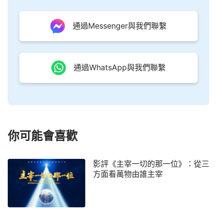
亡是來源於自己的選擇嗎？人的命運是自己掌握的
嗎？多少人呼求死亡，但死卻遠遠避開他；多少人想
通過Messenger與我們聯繫
做生活的強者，害怕死，但不知不覺中，死亡之日逼
近，使其落入死亡的深淵……
」
通過WhatsApp與我們聯繫
也如陳志的旁白說：「從小就受無神論的教育，
撒但的邪說謬論早已深種自己心中，就相信『命運掌
握在自己手中』『知識能改變命運』『靠自己的雙手
締造美好的家園』這些鬼話，從來沒有聽見過神的
話，絲毫不知道神在主宰著人類的命運，心裡堅信事
你可能會喜歡
在人為，只要自己努力奮鬥，一定能實現自己的理
想，改變自己的命運，而且我覺得自己有頭腦，有文
影評《主宰一切的那一位》：從三
化、有素質，不比別人差，就千方百計為自己的事業
方面看萬物由誰主宰
打拼，我雖然計劃得很好，志向也很高，但看我這麼
多年來的『創業史』，我碰得頭破血流，也沒能如願
以償，甚至撞了南牆也不回頭，一有機會還想再拼一