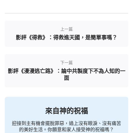
幸運的，到美國後，通過妻子的介紹，他認識了信神
的弟兄姊妹。他們一起探討了人痛苦的根源是什麼，
人的命運到底掌握在誰的手中等話題，我聽了特別得
益處，因為這些也是我困惑不明白的，特別是陳志讀
上一篇
的一段神的話深深地打動了我。神說：「
我深知人心
影評《得救》：得救進天國，是簡單事嗎？
所想，人意所願，誰不曾為自己找出路？誰不曾為自
己前途著想？但即使人的大腦豐豐富富、五彩繽紛，
但誰能料到萬世以後的今天竟會是這樣的呢？難道是
下一篇
你主觀努力的結果嗎？是你奮力拼搏換來的嗎？是你
影評《漫漫逃亡路》：論中共製度下不為人知的一
面
大腦勾勒出來的美麗的畫面嗎？若不是我帶領整個人
類，有誰能超脫我的安排而另找出路呢？難道是人的
『想』、人的『願意』把人帶到今天的嗎？多少人的
一生不能如願以償，難道是他們的思維出差了嗎？多
來自神的祝福
少人的一生是料想不到的幸福、美滿，難道是他們的
要求水準太低了嗎？整個人類有誰不在全能者的眼中
迎接到主有機會擺脫罪惡，過上沒有眼淚、沒有痛苦
的美好生活。你願意和家人接受神的祝福嗎？
看顧？有誰不在全能者的預定之中生存？人的生死存