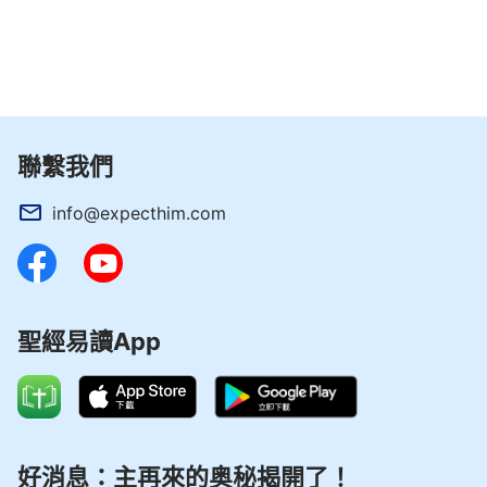
以在找工作的事上我絲毫不尋求神、
禱告
神，甚至認
為找工作的事與神無關，自己完全可以解決。實際上
我走的還是『人的命運掌握在自己手裡』『知識改變
命運』這條老路！信奉的還是撒但的哲學法則。神不
忍心看著我繼續被撒但殘害、愚弄，為了帶領我走上
聯繫我們
正道，使我經歷一些失敗挫折，迫使我來到神面前反
info@expecthim.com
省自己，看清自己到底憑什麼活著，從而棄絕撒但的
邪說謬論，從心裡接受神的主宰，順服神的主宰，能
憑神的話活著，不再遠離神、不再搞獨立，能真實依
靠神度過人生的每一天，走上人生光明正道。現在我
聖經易讀App
明白了，我臨到這些挫折失敗都是神在拯救我脫離撒
但的苦害啊，神為拯救我真是用心良苦啊！」
奇妙的是當天下午聚會結束後，陳志無意間在網
上就找到了一份銷售的工作，神作工真是太智慧了，
好消息：主再來的奥秘揭開了！