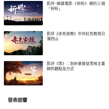
影評-解讀電影《祈盼》裡的三個
把，最後自己折騰來折騰去，自己所有的能耐、本事
「祈盼」
都施展完了，也沒有得到自己想要的，才不得已服了
下來。可我一直不明白，為什麼我這麼努力拼搏，就
是實現不了自己的理想呢？今天，全能神的話把這個
影評《赤色家教》中共紅色教育日
問題的根源揭示出來了，讓我看見了人生的奧祕，我
薄西山
真是心服口服啊！」這些話都是我的真實寫照，我深
深地被這部電影的內容折服，今天看這部電影真的冥
冥之中有神的安排，讓我找到了脫離痛苦煎熬的路
途！
影評《等》：剖析基督徒等候主重
歸的觀點及方式
隨後，陳志找工作屢屢挫敗，心裡對神產生了誤
解和埋怨，認為信神了神怎麼不祝福他、幫助他找到
工作呢？聚會時讀了神的話和聽了弟兄姊妹的交通
後，他明白了「我雖然信神了，但我對神主宰一切、
發表迴響
掌控一切還沒有真實的相信與順服，認為自己沒有幹
大事業那個命，但找份普通的工作應該不成問題，所