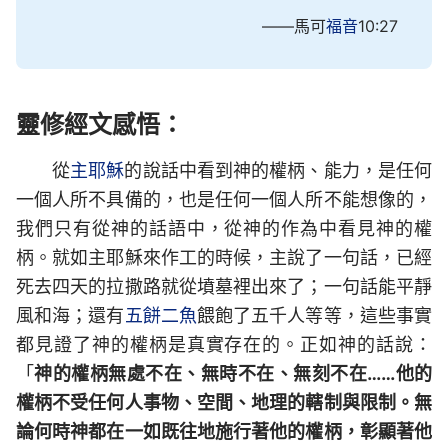
——馬可
福音
10:27
靈修經文感悟：
從
主耶穌
的說話中看到神的權柄、能力，是任何
一個人所不具備的，也是任何一個人所不能想像的，
我們只有從神的話語中，從神的作為中看見神的權
柄。就如主耶穌來作工的時候，主說了一句話，已經
死去四天的拉撒路就從墳墓裡出來了；一句話能平靜
風和海；還有
五餅二魚
餵飽了五千人等等，這些事實
都見證了神的權柄是真實存在的。正如神的話說：
「
神的權柄無處不在、無時不在、無刻不在……他的
權柄不受任何人事物、空間、地理的轄制與限制。無
論何時神都在一如既往地施行著他的權柄，彰顯著他