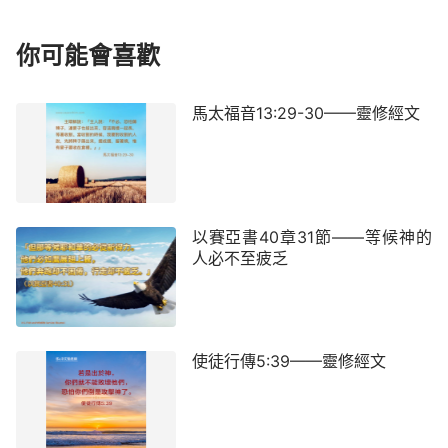
你可能會喜歡
馬太福音13:29-30——靈修經文
以賽亞書40章31節——等候神的
人必不至疲乏
使徒行傳5:39——靈修經文