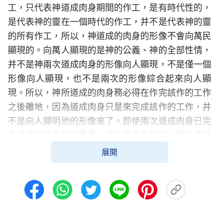
工，只代表神道成肉身期間的作工，是有時代性的，
是代表神的靈在一個時代的作工，并不是代表神的靈
的所有作工，所以，神道成的肉身的形像不會向萬民
顯現的。向萬人顯現的是神的公義、神的全部性情，
并不是神兩次道成肉身的形像向人顯現，不是僅一個
形像向人顯現，也不是兩次的形像綜合起來向人顯
現。所以，神所道成的肉身務必得在作完該作的工作
之後離地，因為道成肉身只是來完成該作的工作，并
不是向人顯明他的形像來了。即使兩次道成肉身已完
全了神道成肉身的意義，神也不會向任何一個未見過
他的邦族公開顯現。耶穌不會再向猶太人作為公義的
展開
日頭顯現的，他也不會脚登橄欖山向萬民顯現的，猶
太人看見的只是他在猶太之時的畫像。因為道成肉身
的耶穌的工作早在兩千年以前就結束了，他不會再帶
着猶太人的形像重返猶太的，更不會再帶着猶太人的