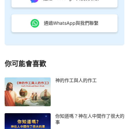
作工來向人顯明的，是藉着他公開的性情與他作的工
作而達到的，并不是藉着耶穌的顯現而達到的。就是
説，神的形像向人公開不是藉着道成肉身的形像而公
通過WhatsApp與我們聯繫
開的，而是藉着道成肉身的有形有像的神所作的工來
公開的，以他作的工來向人顯明他的形像，來公開他
的性情，這才是他道成肉身所要作的工作的意義。
兩次道成肉身的工作一結束，他便開始在外邦各
你可能會喜歡
族顯明他的公義性情，讓萬人看見他的形像，他要顯
明他的性情，藉此顯明各類人的結局，來結束整個舊
神的作工與人的作工
時代。他在肉身的作工之所以不涉及太大的面積（就
如耶穌僅在猶太作，今天只在你們這些人中間作），
就是因為他在肉身的作工是有範圍的，是有限度的，
只是藉着普通正常的肉身的形像來作短暫的工作，并
你知道嗎？神在人中間作了很大的
不是藉着這道成的肉身來作永世裏的工作，或作向外
事
邦萬民顯現的工作。在肉身中的作工只能限制在一個