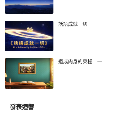
範圍裏（如只在猶太作或只在你們這些人中間作），
藉着在這個範圍裏所作的工作再擴大工作面，當然擴
話語成就一切
展的工作是他的靈直接作工了，那時就不是他所道成
的肉身的工作了。因為在肉身中的工作是有範圍的，
并不是走遍全宇之下的每個角落，這個達不到。他的
靈藉着在肉身中作的工作來開展以後的工作，所以，
在肉身中作的工作是在一個有限的範圍裏的起首的工
道成肉身的奥秘 一
作，而在這以後便是他的靈接續這工作了，而且是擴
大範圍作工了。
神來在地上作工只是帶領時代，只是開展新時
代、結束舊時代，并不是來在地上走人的生命歷程，
發表迴響
不是為了來在地上親自體嘗人間的酸甜苦辣，也不是
為了親手將某個人成全，或親眼看着某個人長大的過
程，這不是他的工作，他的工作僅僅是來開始新時
代、結束舊時代，就是他自己開始時代、自己結束時