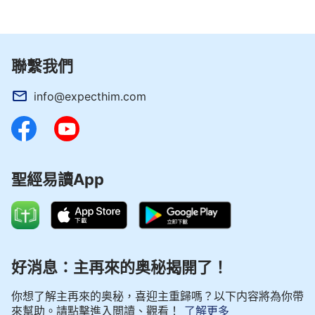
代，以親自作工的方式來打敗撒但。每次的親自作工
都相當于一次親臨「戰場」，首先在肉身中戰勝世
界、戰勝撒但，將所有的榮耀得着，將整個兩千年的
聯繫我們
工作拉開「序幕」，讓地上的人都有合適的路可走，
info@expecthim.com
都有平安、喜樂之日度過。但是神不能長久地與人在
地上生活，因神是神，畢竟不同于人，他不能有正常
人的一生，就是不能像一個極其普通平常的人在地上
常住，因他只有一點點正常人具備的正常人性來維持
聖經易讀App
他的人性生活。就是説，神怎麽能在地上成家立業、
生兒育女呢？這不成了羞辱了嗎？他有正常人性只是
為了能正常地作工，但他的正常人性并不是來讓他能
像一個正常人一樣成家立業。他的正常的理智、正常
的大腦思維、正常的肉身的吃穿就足以證明他是正常
好消息：主再來的奥秘揭開了！
人性了，并不需要用他能成家立業來證明他是正常的
你想了解主再來的奥秘，喜迎主重歸嗎？以下内容將為你帶
人性，這根本没必要！神來在地上是「道」成了肉
來幫助。請點擊進入閲讀、觀看！
了解更多