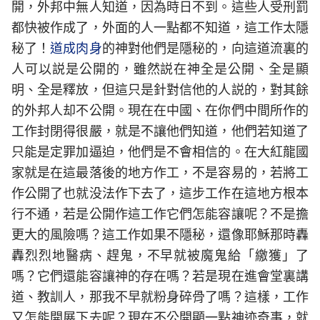
開，外邦中無人知道，因為時日不到。這些人受刑罰
都快被作成了，外面的人一點都不知道，這工作太隱
秘了！
道成肉身
的神對他們是隱秘的，向這道流裏的
人可以説是公開的，雖然説在神全是公開、全是顯
明、全是釋放，但這只是針對信他的人説的，對其餘
的外邦人却不公開。現在在中國、在你們中間所作的
工作封閉得很嚴，就是不讓他們知道，他們若知道了
只能是定罪加逼迫，他們是不會相信的。在大紅龍國
家就是在這最落後的地方作工，不是容易的，若將工
作公開了也就没法作下去了，這步工作在這地方根本
行不通，若是公開作這工作它們怎能容讓呢？不是擔
更大的風險嗎？這工作如果不隱秘，還像耶穌那時轟
轟烈烈地醫病、趕鬼，不早就被魔鬼給「繳獲」了
嗎？它們還能容讓神的存在嗎？若是現在進會堂裏講
道、教訓人，那我不早就粉身碎骨了嗎？這樣，工作
又怎能開展下去呢？現在不公開顯一點神迹奇事，就