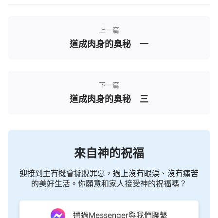
形像顯現在任何一個外邦家族中的，因為道成肉身的
耶穌的形像只是猶太人的形像，并不是約翰看見的
「人子」的形像。即使耶穌應許過跟隨他的人他還要
上一篇
來，但他也不會就這樣帶着猶太人的形像向所有的外
道成肉身的奥秘 一
邦之民顯現的。你們當知道，「道成肉身」的工作是
開闢時代，是有限的幾年的工作，并不能將神的靈的
全部工作都作完。就如耶穌的猶太人的形像只能代表
下一篇
道成肉身的奥秘 三
他在猶太作工的神的形像，只能作釘十字架的工作，
耶穌在肉身期間并不能作結束時代、毁滅人類的工
作。所以，他釘完十字架，結束了自己的工作之後便
升到至高處向人永久地隱秘起來了。至此，那些外邦
來自神的祝福
的忠心的信徒也看不着
主耶穌
的顯現，只是看見他們
貼在墻上的主耶穌的畫像，這畫像只是人畫的，并不
迎接到主有機會擺脫罪惡，過上沒有眼淚、沒有痛苦
的美好生活。你願意和家人接受神的祝福嗎？
是神自己向人顯現的形像。神不會用兩次道成肉身的
形像來向萬人公開顯現的，他作在人中間的工作是為
了讓人了解他的性情，這一切都是藉着在不同時代的
通過Messenger與我們聯繫