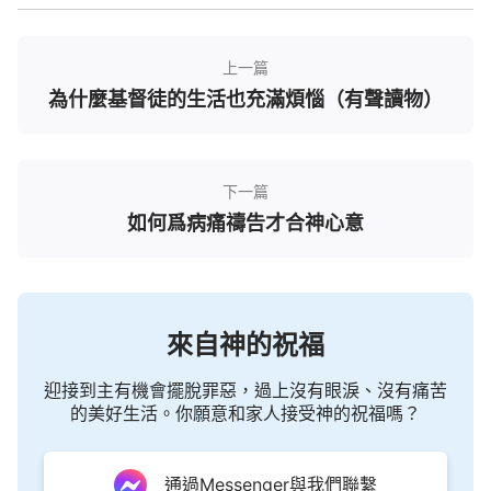
實，神是造物的主，我們是受造之物，神供應我們生
存下去所需要的一切東西，如食物，陽光、空氣、水
等，還供應我們所需要的一切
真理
，神給我們的太多
上一篇
了，信神、
敬拜
神是天經地義的，是我們的責任和本
為什麼基督徒的生活也充滿煩惱（有聲讀物）
分。感謝神藉著我的這些難處顯明了我不對的信神觀
點，也從中看到我根本不是真心信神的人，我這樣的
信經不起神的檢驗，哪能蒙神稱許呢？而約伯就不一
下一篇
如何爲病痛禱告才合神心意
樣，不管是得福還是受禍，他都對神不失去信心，這
才是我們真正該效法、追求的。想到這，我便在心裡
默默地向神禱告，願扭轉自己不對的信神觀點，把自
己的病痛、不順心的事都向神交託，順服神的擺佈安
來自神的祝福
排，不管神給我擺設什麼樣的環境，我都願站住見證
滿足神。」
迎接到主有機會擺脫罪惡，過上沒有眼淚、沒有痛苦
的美好生活。你願意和家人接受神的祝福嗎？
方舒點點頭說：「嗯，結合約伯的見證和你的經
歷，再對照我自己，看到我信神的觀點確實不對，真
通過Messenger與我們聯繫