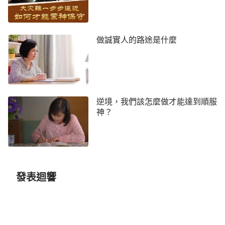
明，來遵行神的旨意，成就神的計劃，在撒但面前能
夠為神作見證。信神不應該是為了看神蹟奇事，也不
做誠實人的路途是什麼
應該是為了個人肉體，乃是為了追求認識神，能夠順
服神……」
（《話語成就一切》）
讀完這段話，方舒說：「感謝主，這段話把我們
信神到底該追求什麼說得很清楚啊！」
逆境，我們該怎麼做才能達到順服
神？
李義：「是的，我們信神只有擺正追求觀點，才
能在臨到的試煉、熬煉中站住見證。神是造物的主，
我們只是一個小小的受造人類，我們在神面前應該有
理智，不能跟神講理、搞交易，而是應該在一切不順
利的事上摸神的心意，順服神的主宰安排，追求認識
發表迴響
神，愛神、滿足神。這樣的追求觀點才是蒙神稱許
的。」