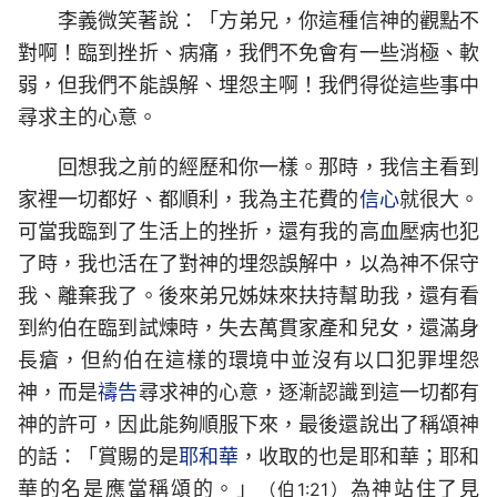
李義微笑著說：「方弟兄，你這種信神的觀點不
對啊！臨到挫折、病痛，我們不免會有一些消極、軟
弱，但我們不能誤解、埋怨主啊！我們得從這些事中
尋求主的心意。
回想我之前的經歷和你一樣。那時，我信主看到
家裡一切都好、都順利，我為主花費的
信心
就很大。
可當我臨到了生活上的挫折，還有我的高血壓病也犯
了時，我也活在了對神的埋怨誤解中，以為神不保守
我、離棄我了。後來弟兄姊妹來扶持幫助我，還有看
到約伯在臨到試煉時，失去萬貫家產和兒女，還滿身
長瘡，但約伯在這樣的環境中並沒有以口犯罪埋怨
神，而是
禱告
尋求神的心意，逐漸認識到這一切都有
神的許可，因此能夠順服下來，最後還說出了稱頌神
的話：「賞賜的是
耶和華
，收取的也是耶和華；耶和
華的名是應當稱頌的。」
為神站住了見
（伯1:21）