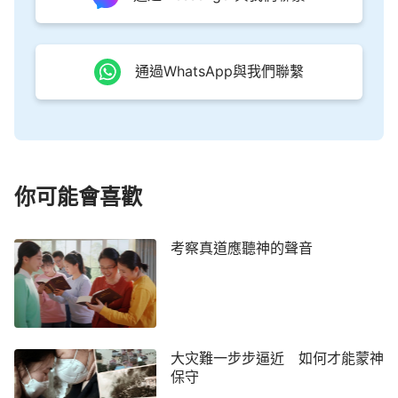
是虧欠主啊！我也有些明白主的心意了，若不是我生
意不好，身體病痛，我還一直以為我是對主忠心的
人，現在才看到自己離主的要求還差很遠啊。」
通過WhatsApp與我們聯繫
李義說：「感謝主！咱能認識到這些都是主的恩
待啊！方弟兄你再來讀讀這段話。」
方舒接過平板電腦讀道：
「信神就是為了讓你這
個人能順服神，能夠愛神，盡到一個受造之物該盡的
你可能會喜歡
本分，這是信神的目的。必須達到認識神的可愛，認
識神的可敬，認識神在受造之物身上作的工作是拯
考察真道應聽神的聲音
救、是成全，這是信神起碼該具備的。信神主要是從
肉體的生活之中轉入愛神的生活當中，從活在天然裡
轉到活在神的所是裡，從撒但權下走出來，活在神的
看顧保守之下，能夠達到順服神不順服肉體，讓神得
大灾難一步步逼近 如何才能蒙神
著你的全心，讓神成全你，脫離撒但的敗壞性情。信
保守
神主要是為了讓神的大能、讓神的榮耀在你身上顯