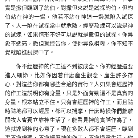
實是撒但臨到了約伯，對撒但來説是試探約伯，但約
伯站在神的一邊，他若不站在神這一邊就陷入試探
了。人一陷在試探當中就危險，經歷熬煉可以説是神
的試煉，如果情形不好可以説就是撒但的試探。你异
象不透亮，撒但就控告你，使你异象模糊，你不知不
覺就陷進試探中了。
你不經歷神的作工達不到被成全。你的經歷還要
進入細節，比如你因着什麽産生觀念、産生許多存
心，對這些你都有哪些合適的實行？人如果會經歷神
的作工這説明你有身量，只是外面有勁還不是真實的
身量，根本站立不住。只有會經歷神的作工，而且隨
時隨地都可以經歷，都可以揣摩，什麽時候你們能離
開牧人會獨立靠神生活了，能看見神的實際作為了，
這就達到神的心意了。現在多數人都不會經歷，臨到
事不會處理，不會經歷神的作工，不會過靈生活，你