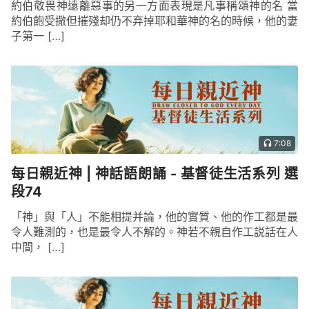
約伯敬畏神遠離惡事的另一方面表現是凡事稱頌神的名 當
約伯飽受撒但摧殘却仍不弃掉耶和華神的名的時候，他的妻
子第一 […]
7:08
每日親近神 | 神話語朗誦 - 基督徒生活系列 選
段74
「神」與「人」不能相提并論，他的實質、他的作工都是最
令人難測的，也是最令人不解的。神若不親自作工説話在人
中間， […]