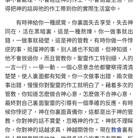
得把神的話與他的作工帶到你的實際生活當中。
有時神給你一種感覺，你裏面失去享受，失去神
同在，活在黑暗裏，這是一種熬煉。你一做事就出
錯，一做事就碰壁，這是神的管教。有時你做一件悖
逆的事、抵擋神的事，别人誰也不知道，但神知道，
他不會放過你，而且管教你。聖靈作工特别細，人的
一言一行、一舉一動、一個心思意念他都鑒察得清清
楚楚，使人裏面都有知覺。你一次做事出錯，兩次做
事出錯，慢慢你對聖靈的作工就明白了。藉着多次的
管教，你知道怎麽做合神心意，怎麽做不合神心意，
最終對自己裏面聖靈的引導有一個準確的反應。有時
候你悖逆了，神在你裏面責備你，這都是出于神的管
教。你對神的話不寶愛，忽略神的作工，神就不理睬
你，你對神的話越求真，神越開啓你。現在
教會
裏有