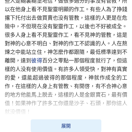
些人是糊裏糊塗地信，做很多過分的事没有管教，所
以在他身上看不見聖靈明顯的作工。有些人為了挣錢
撂下托付出去做買賣也没有管教，這樣的人更是在危
險中，不但現在没有聖靈作工，以後也不好被成全。
很多人身上看不見聖靈作工，看不見神的管教，這是
對神的心意不明白、對神的作工不認識的人。人在熬
煉之中能站立住，神怎麽作都跟隨，最低標準達到不
離開，達到
彼得
百分之零點一那個程度就行了，但這
樣的人没有使用價值。有許多人領受快，對神有真實
的愛，還能超過彼得的那個程度，神就作成全的工
作，在這樣的人身上有管教、有開啓，有不合神心意
的地方他能馬上脱去，這樣的人是金銀寶石，最有價
值！如果神作了許多工你還是沙子、石頭，那你這人
就没價值！
——《話・卷一 神的顯現與作工・被成全的人都得
展開
經受熬煉》