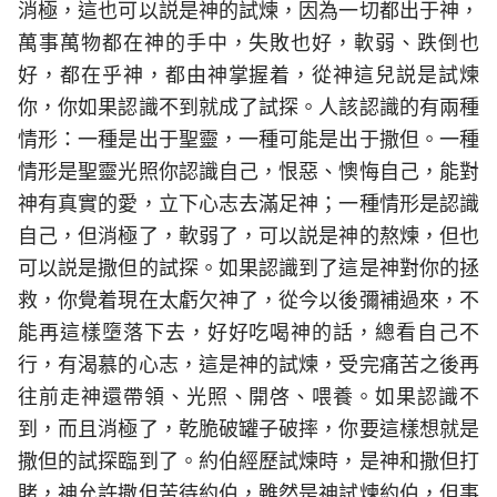
消極，這也可以説是神的試煉，因為一切都出于神，
萬事萬物都在神的手中，失敗也好，軟弱、跌倒也
好，都在乎神，都由神掌握着，從神這兒説是試煉
你，你如果認識不到就成了試探。人該認識的有兩種
情形：一種是出于聖靈，一種可能是出于撒但。一種
情形是聖靈光照你認識自己，恨惡、懊悔自己，能對
神有真實的愛，立下心志去滿足神；一種情形是認識
自己，但消極了，軟弱了，可以説是神的熬煉，但也
可以説是撒但的試探。如果認識到了這是神對你的拯
救，你覺着現在太虧欠神了，從今以後彌補過來，不
能再這樣墮落下去，好好吃喝神的話，總看自己不
行，有渴慕的心志，這是神的試煉，受完痛苦之後再
往前走神還帶領、光照、開啓、喂養。如果認識不
到，而且消極了，乾脆破罐子破摔，你要這樣想就是
撒但的試探臨到了。約伯經歷試煉時，是神和撒但打
賭，神允許撒但苦待約伯，雖然是神試煉約伯，但事