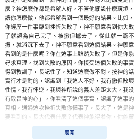
麽？神怎麽作都是希望人好，不管他擺設什麽環境，
讓你怎麽做，他都希望看到一個最好的結果。比如，
你經歷一件事臨到挫折失敗了，神不願意看到你失敗
了就認為自己完了、被撒但擄去了，從此就一蹶不
振，就消沉下去了，神不願意看到這個結果。神願意
看到的是什麽呢？你在這事上雖然失敗了，但是你能
尋求真理，找到失敗的原因，你接受這個失敗的事實
得到教訓了，長記性了，知道這麽做不對，按神的話
實行才是對的，認識到「我這人不好，我有撒但敗壞
性情，我有悖逆，我與神所説的義人差距太大，我没
有敬畏神的心」，你看清了這個事實，認識了這事的
真相，通過這次挫折失敗你懂事了，長大了，這是神
要看到的。長大代表什麽？代表神能得着你，你能蒙
拯救，你能進入真理實際，你走上敬畏神遠離惡的路
展開
了，神願意看到人走上正路。神作事用心良苦，這都