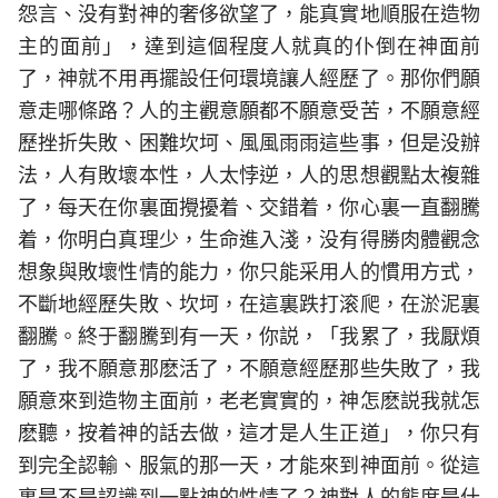
怨言、没有對神的奢侈欲望了，能真實地順服在造物
主的面前」，達到這個程度人就真的仆倒在神面前
了，神就不用再擺設任何環境讓人經歷了。那你們願
意走哪條路？人的主觀意願都不願意受苦，不願意經
歷挫折失敗、困難坎坷、風風雨雨這些事，但是没辦
法，人有敗壞本性，人太悖逆，人的思想觀點太複雜
了，每天在你裏面攪擾着、交錯着，你心裏一直翻騰
着，你明白真理少，生命進入淺，没有得勝肉體觀念
想象與敗壞性情的能力，你只能采用人的慣用方式，
不斷地經歷失敗、坎坷，在這裏跌打滚爬，在淤泥裏
翻騰。終于翻騰到有一天，你説，「我累了，我厭煩
了，我不願意那麽活了，不願意經歷那些失敗了，我
願意來到造物主面前，老老實實的，神怎麽説我就怎
麽聽，按着神的話去做，這才是人生正道」，你只有
到完全認輸、服氣的那一天，才能來到神面前。從這
裏是不是認識到一點神的性情了？神對人的態度是什