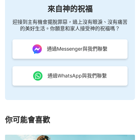
理的原則。所以説，經歷失敗對人來説是好事，但同
來自神的祝福
時也是受苦的事，它對人是一種磨煉。但這種磨煉如
果使你最終能回到神面前，能够接受神的話，把神的
迎接到主有機會擺脫罪惡，過上沒有眼淚、沒有痛苦
話當成真理，經歷這些磨煉、挫折、失敗就没有白經
的美好生活。你願意和家人接受神的祝福嗎？
歷，這是神要看到的結果。
——《話・卷三 末世
基督
座談紀要・怎樣分辨保羅
通過Messenger與我們聯繫
的本性實質》
通過WhatsApp與我們聯繫
你可能會喜歡