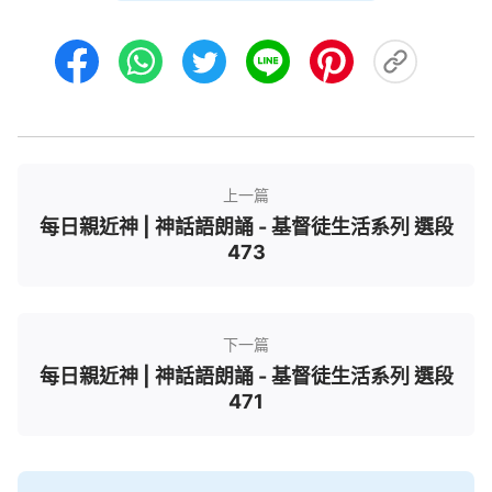
是隱藏的愛，但人常常體會不到。人小肚鷄腸，盡是
小心眼兒，一時享受不到神的
恩典
、祝福就埋怨神，
就消極、賭氣，但神不跟人計較，神就把你當不懂事
的小孩不跟你求真了，神會給人擺設環境讓人知道恩
典、祝福是怎麽得來的，還要讓人明白恩典對人來説
意味着什麽，人能從中吸取到什麽。比如，你喜歡吃
上一篇
一種東西，神説那東西吃多了對身體不好，你不聽，
每日親近神 | 神話語朗誦 - 基督徒生活系列 選段
非要吃，神讓你自由選擇，結果你吃完身體有病了。
473
你經歷經歷就發現，還是神説的話對，神所説的話是
真實的，你得按照神的話實行，這才是正確的路途。
那人經歷的那些挫折、失敗還有痛苦變成什麽了？一
下一篇
方面，你體會到神的良苦用心了；另一方面，讓你相
每日親近神 | 神話語朗誦 - 基督徒生活系列 選段
信、確認神的話是對的，都實際，你對神的
信心
又增
471
加了；再一方面，你通過這段失敗的經歷認識了神話
的真實、準確性，看見了神話是真理，明白了實行真