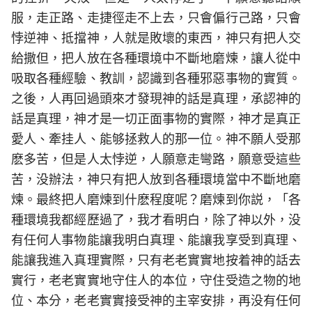
服，走正路、走捷徑走不上去，只會偏行己路，只會
悖逆神、抵擋神，人就是敗壞的東西，神只有把人交
給撒但，把人放在各種環境中不斷地磨煉，讓人從中
吸取各種經驗、教訓，認識到各種邪惡事物的實質。
之後，人再回過頭來才發現神的話是真理，承認神的
話是真理，神才是一切正面事物的實際，神才是真正
愛人、牽挂人、能够拯救人的那一位。神不願人受那
麽多苦，但是人太悖逆，人願意走彎路，願意受這些
苦，没辦法，神只有把人放到各種環境當中不斷地磨
煉。最終把人磨煉到什麽程度呢？磨煉到你説，「各
種環境我都經歷過了，我才看明白，除了神以外，没
有任何人事物能讓我明白真理、能讓我享受到真理、
能讓我進入真理實際，只有老老實實地按着神的話去
實行，老老實實地守住人的本位，守住受造之物的地
位、本分，老老實實接受神的主宰安排，再没有任何