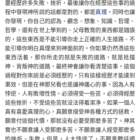
要經歷許多失敗、挫折，最後讓你在經歷這些事的過
程中發現神所説的話都是對的，都是
真理
，同時也讓
你發現，你自己的認為、觀念、想象、知識、哲理、
哲學，還有在世上學到的、父母教育的東西都是錯誤
的，這些東西是不能引導你走上正確的人生道路、不
能引導你明白真理來到神面前的。你如果仍然憑這些
東西活着，那你所走的就是失敗的道路，就是抵擋
神、背叛神的道路，最終神會讓你看清楚這事。這個
過程對你來説是必須經歷的，只有這樣經歷才能達到
果效，但是在神那兒看也是讓神痛心的事。因為人有
悖逆、人有敗壞性情，必須得受一些苦，必須得經歷
這些挫折，不受這些苦就没法得着潔净。如果一個人
真有喜愛真理的心，真願意接受神各種方式的拯救，
願意付這個代價，那就没有必要受那麽多苦了。神其
實也不願意讓人受那麽多苦，不願意讓人經受那麽多
的挫折、失敗。但是，人太悖逆了，不願意聽話順