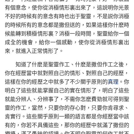
有個意念，使你從消極情形裏出來了，這説明你光景
不好的時候有的意念有時也出于聖靈，不是説你消極
的時候所有的意念都是撒但送的，如果這樣你什麽時
候能轉到積極情形裏？消極一段時間，聖靈給你一個
成全的機會，給你一個感動，使你從消極情形裏出
來，就進入正常情形了。
知道了什麽是聖靈作工、什麽是撒但作工之後，
你在經歷當中就對照自己的情形、對照自己的經歷，
這樣在你的經歷之中就多了不少關乎原則的
真理
。你
明白了這些就能掌握自己的實在情形了，明白了這些
就能分辨人、分辨事了，不需你怎麽費勁就可得到聖
靈的作工，當然，只要你的存心對，只要你肯尋求、
肯實行。這些關乎原則一類的語言都是你經歷當中該
有的，你若不具備這些，那你的經歷中就滿了撒但的
攪擾，滿了愚昧的認識。你不明白聖靈如何作工就不