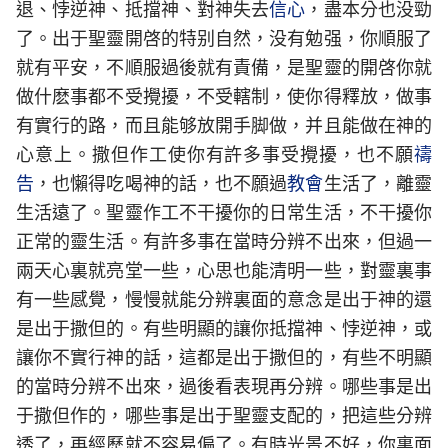
退、悖逆神、抵擋神、對神失去
信心
，盡本分也没勁
了。出于聖靈開啓的特别自然，没有勉强，你順服了
就有平安，不順服過後就有責備，是聖靈的開啓你就
做什麽事都不受攪擾，不受轄制，使你得釋放，做事
有實行的路，而且能够放開手脚做，并且能做在神的
心意上。撒但作工使你有許多事受攪擾，也不願
禱
告
，也懶得吃喝神的話，也不願過
教會
生活了，離靈
生活遠了。聖靈作工不干擾你的日常生活，不干擾你
正常的靈生活。有許多事在當時分辨不出來，但過一
兩天心裏就亮堂一些，心思也能清明一些，對靈裏事
有一些感覺，慢慢就能分辨裏面的意念是出于神的還
是出于撒但的。有些明顯的讓你抵擋神、悖逆神，或
讓你不實行神的話，這都是出于撒但的，有些不明顯
的當時分辨不出來，過後看表現再分辨。哪些事是出
于撒但作的，哪些事是出于聖靈支配的，把這些分辨
透了，再經歷就不容易偏了。有時光景不好，你裏面