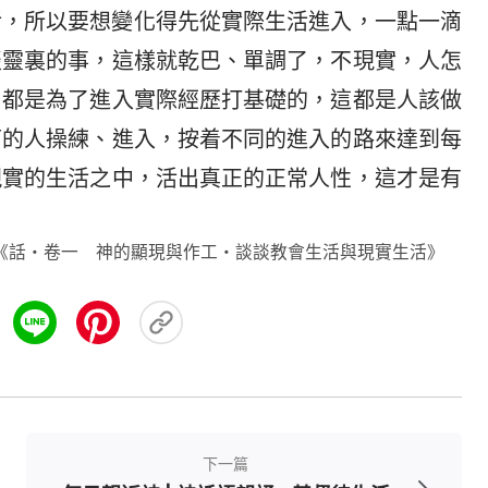
活，所以要想變化得先從實際生活進入，一點一滴
談靈裏的事，這樣就乾巴、單調了，不現實，人怎
，都是為了進入實際經歷打基礎的，這都是人該做
下的人操練、進入，按着不同的進入的路來達到每
現實的生活之中，活出真正的正常人性，這才是有
《話・卷一 神的顯現與作工・談談教會生活與現實生活》
下一篇