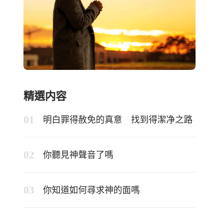
精選内容
明白罪得赦免的真意 找到得潔净之路
你聽見神聲音了嗎
你知道如何尋求神的面嗎