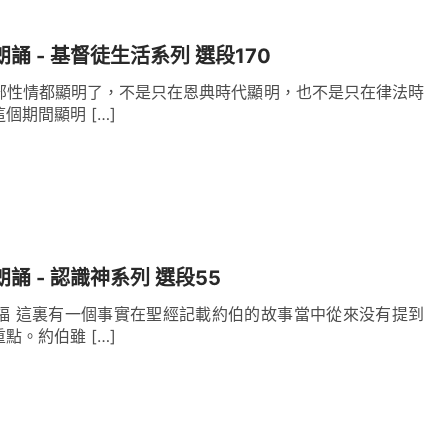
朗誦 - 基督徒生活系列 選段170
部性情都顯明了，不是只在恩典時代顯明，也不是只在律法時
個期間顯明 […]
朗誦 - 認識神系列 選段55
福 這裏有一個事實在聖經記載約伯的故事當中從來没有提到
點。約伯雖 […]