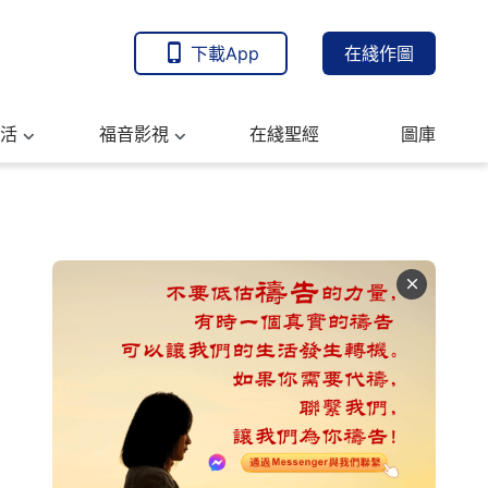
下載App
在綫作圖
活
福音影視
在綫聖經
圖庫