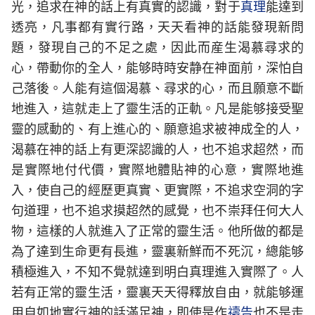
光，追求在神的話上有真實的認識，對于
真理
能達到
透亮，凡事都有實行路，天天看神的話能發現新問
題，發現自己的不足之處，因此而産生渴慕尋求的
心，帶動你的全人，能够時時安静在神面前，深怕自
己落後。人能有這個渴慕、尋求的心，而且願意不斷
地進入，這就走上了靈生活的正軌。凡是能够接受聖
靈的感動的、有上進心的、願意追求被神成全的人，
渴慕在神的話上有更深認識的人，也不追求超然，而
是實際地付代價，實際地體貼神的心意，實際地進
入，使自己的經歷更真實、更實際，不追求空洞的字
句道理，也不追求摸超然的感覺，也不崇拜任何大人
物，這樣的人就進入了正常的靈生活。他所做的都是
為了達到生命更有長進，靈裏新鮮而不死沉，總能够
積極進入，不知不覺就達到明白真理進入實際了。人
若有正常的靈生活，靈裏天天得釋放自由，就能够運
用自如地實行神的話滿足神，即使是作
禱告
也不是走