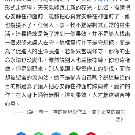
形式走過程，天天能够跟上新的亮光。比如，操練把
心安静在神面前，能够把心真實安静在神面前了，誰
也攪擾不了，任何人、事、物不能轄制其正常的靈生
活。這種操練是為了達到一個果效，并不是給人找出
一個規條來讓人去守。這樣實行并不是守規條，而是
為了促進人的生命長進，若你只當規條守，那你的生
命永遠也没變化，雖然説别人也這樣操練，你也這樣
做，但是到頭來，别人能跟上聖靈作工的步伐，而你
却被聖靈的流淘汰，這不是糊弄自己嗎？説這些話的
目的都是為了讓人把心安静在神面前歸向神，讓神的
作工在人身上通行無阻，達到果效，人才能達到合神
心意。
——《話・卷一 神的顯現與作工・關乎正常的靈生
活》