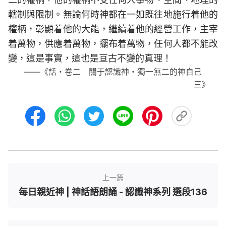
轄制與限制。無論何時神都在一如既往地施行着他的
權柄，彰顯着他的大能，繼續着他的經營工作，主宰
着萬物，供應着萬物，擺布着萬物，任何人都不能改
變，這是事實，這也是亘古不變的真理！
——《話・卷二 關于認識神・獨一無二的神自己
三》
上一篇
每日親近神 | 神話語朗誦 - 認識神系列 選段136