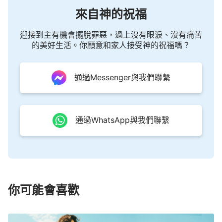
相信自己了，認為這樣信没有絲毫的差錯，他是滿有
來自神的祝福
信心
、滿有把握走下去的，最終也没有幡然醒悟，還
迎接到主有機會擺脫罪惡，過上沒有眼淚、沒有痛苦
以為他活着是基督，就這樣一直走到路終，到最終受
的美好生活。你願意和家人接受神的祝福嗎？
懲罰的時候一切都晚了。保羅的路裏没有認識自己，
更没有性情變化的追求，他從來没有解剖過自己的本
通過Messenger與我們聯繫
性，根本不知道自己是什麽東西，他只知道他是逼迫
耶穌
的罪魁禍首，但他對自己的本性絲毫没有認識，
作完工之後他就感覺到他活着就是基督了，該領奬賞
通過WhatsApp與我們聯繫
了。保羅的作工是為神效了一步力，就他個人來説，
雖然他得了一些聖靈的啓示，但他根本没得着真理、
没有生命，所以，他没有蒙神拯救反而受到了神的懲
罰。為什麽説彼得的路是被成全的路？因為他的實行
法就是特别注
重生
命，追求認識神，注重認識自己。
你可能會喜歡
他在經歷神的作工中對自己有了認識，對人的敗壞情
形也有了認識，他知道自己的缺少，知道人該追求什