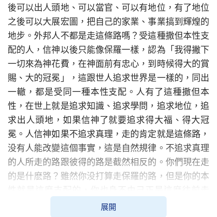
後可以出人頭地、可以當官、可以有地位，有了地位
之後可以大展宏圖，把自己的家業、事業搞到輝煌的
地步。外邦人不都是走這條路嗎？受這種撒但本性支
配的人，信神以後只能像保羅一樣，認為「我得撇下
一切來為神花費，在神面前有忠心，到時候得大的賞
賜、大的冠冕」，這跟世人追求世界是一樣的，同出
一轍，都是受同一種本性支配。人有了這種撒但本
性，在世上就是追求知識、追求學問，追求地位，追
求出人頭地，如果信神了就要追求得大福、得大冠
冕。人信神如果不追求真理，走的肯定就是這條路，
没有人能改變這個事實，這是自然規律。不追求真理
的人所走的路跟彼得的路是截然相反的。你們現在走
的是什麽路？雖然你没打算走保羅的路，但是你的本
性就是這麽支配的，你也身不由己正是這麽往前走
的。雖然你心裏願意走彼得的路，但你不清楚彼得的
展開