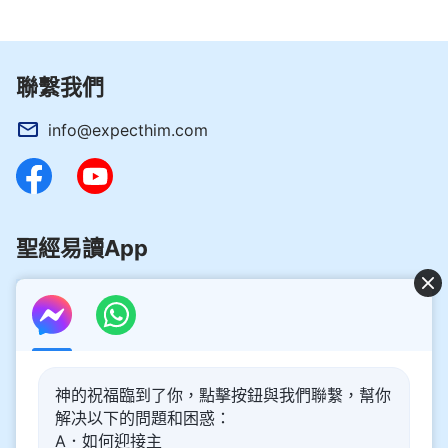
聯繫我們
info@expecthim.com
聖經易讀App
好消息：主再來的奥秘揭開了！
神的祝福臨到了你，點擊按鈕與我們聯繫，幫你
你想了解主再來的奥秘，喜迎主重歸嗎？以下内容將為你帶
解决以下的問題和困惑：
來幫助。請點擊進入閲讀、觀看！
了解更多
A．如何迎接主