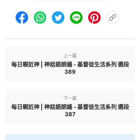
路到底怎麽走，你不知不覺走的還是保羅的路，事實
就是這麽回事。現在到底該怎麽走彼得的路？你如果
對彼得的路、保羅的路分不清楚，或根本就不認識，
那你再説走彼得的路也是空話，你得在心裏先分清楚
彼得的路是怎麽回事、保羅的路是怎麽回事。你真認
識到彼得的路是追求生命的路，是唯一達到被成全的
路，你才能按彼得的追求與實行原則來走彼得的路；
上一篇
你如果不認識彼得的路，那麽你走的肯定是保羅的
每日親近神 | 神話語朗誦 - 基督徒生活系列 選段
389
路，因為你没有别的路可走，别無選擇。人不明白真
理，也不會追求真理，再有心志，也不容易走上彼得
的路。可以説，今天神將蒙拯救的路、被成全的路顯
下一篇
明給你們，這是神的恩待、高抬，是神在帶領你們走
每日親近神 | 神話語朗誦 - 基督徒生活系列 選段
彼得這條路，如果没有神的開啓引導，誰也走不上彼
387
得的路，都只能走保羅的路，步保羅的後塵導致沉
淪。保羅當時并不覺得他走的道路是錯誤的，還滿以
為正確，他没有得着真理，更没有性情的變化，他太