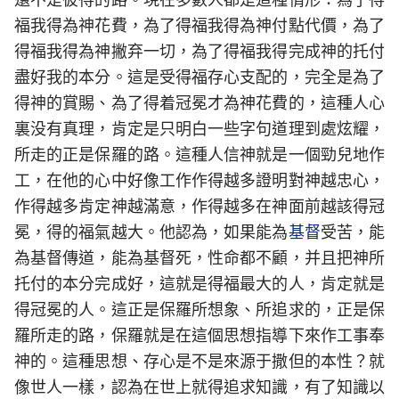
福我得為神花費，為了得福我得為神付點代價，為了
得福我得為神撇弃一切，為了得福我得完成神的托付
盡好我的本分。這是受得福存心支配的，完全是為了
得神的賞賜、為了得着冠冕才為神花費的，這種人心
裏没有真理，肯定是只明白一些字句道理到處炫耀，
所走的正是保羅的路。這種人信神就是一個勁兒地作
工，在他的心中好像工作作得越多證明對神越忠心，
作得越多肯定神越滿意，作得越多在神面前越該得冠
冕，得的福氣越大。他認為，如果能為
基督
受苦，能
為基督傳道，能為基督死，性命都不顧，并且把神所
托付的本分完成好，這就是得福最大的人，肯定就是
得冠冕的人。這正是保羅所想象、所追求的，正是保
羅所走的路，保羅就是在這個思想指導下來作工事奉
神的。這種思想、存心是不是來源于撒但的本性？就
像世人一樣，認為在世上就得追求知識，有了知識以