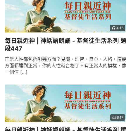
麽最有價值，他能真心愛神，知道該怎樣還報神，他
得着一些真理，具備了神所要求的實際，從他在試煉
中所説的話裏可以看見，彼得的確對神最有認識。他
從神的話裏明白這麽多真理，使他的路越走越光明，
4:15
越來越合神心意，如果没有這些真理，他這條路也不
每日親近神 | 神話語朗誦 - 基督徒生活系列 選
可能走得這麽準確。
段447
——《話・卷三 末世基督座談紀要・怎樣走彼得的
正常人性都包括哪幾方面？見識、理智、良心、人格，這幾
路》
方面都達到正常，你的人性就合格了。有正常人的模樣，像
一個信 […]
6:17
每日親近神 | 神話語朗誦 - 基督徒生活系列 選