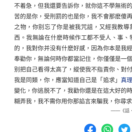
不着急，但我還要告訴你，就你這不學無術
苦的是你，受刑罰的也是你，我不會那麽傻
之物，你别忘了你是被我咒詛，又經我教導
西。我無論在什麽時候作工都不受人、事、
的，我對你并没有什麽好感，因為你本是我
奉勸你，無論何時你都當記住，你僅僅是一
别把自己看得太高了，縱使我不指責你、對
我是同類，你，應當知道自己是「追求」
真
變化，你逃脱不了，我勸你還是在這大好的
糊弄我，我不需你用你那諂言來騙我，你尋求
——《話