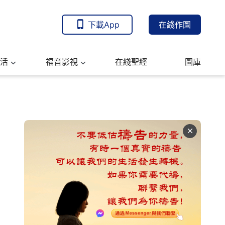
下載App
在綫作圖
活
福音影視
在綫聖經
圖庫