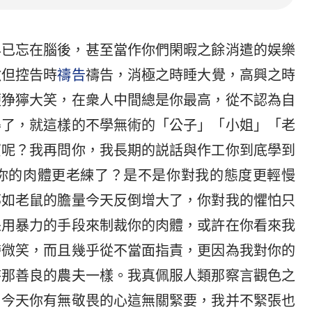
早已忘在腦後，甚至當作你們閑暇之餘消遣的娱樂
撒但控告時
禱告
禱告，消極之時睡大覺，高興之時
便狰獰大笑，在衆人中間總是你最高，從不認為自
得了，就這樣的不學無術的「公子」「小姐」「老
寶呢？我再問你，我長期的説話與作工你到底學到
你的肉體更老練了？是不是你對我的態度更輕慢
那如老鼠的膽量今天反倒增大了，你對我的懼怕只
采用暴力的手段來制裁你的肉體，或許在你看來我
帶微笑，而且幾乎從不當面指責，更因為我對你的
待那善良的農夫一樣。我真佩服人類那察言觀色之
，今天你有無敬畏的心這無關緊要，我并不緊張也