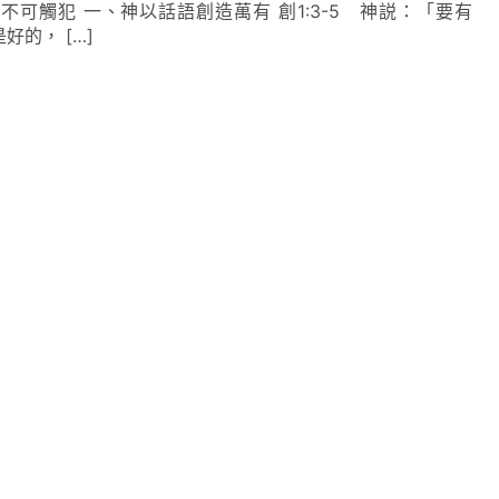
可觸犯 一、神以話語創造萬有 創1:3-5 神説：「要有
的， […]