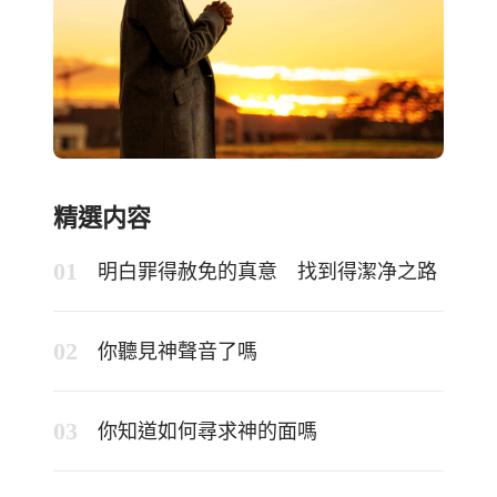
精選内容
明白罪得赦免的真意 找到得潔净之路
你聽見神聲音了嗎
你知道如何尋求神的面嗎