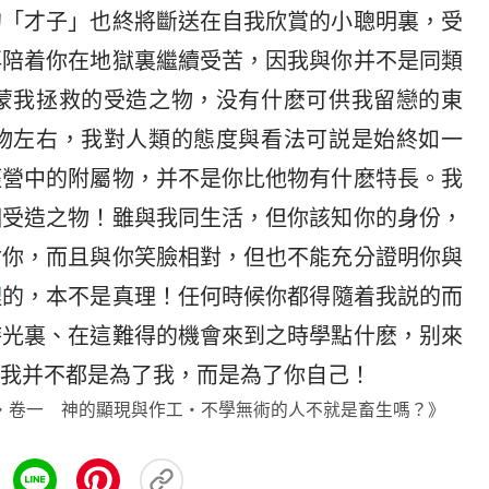
的「才子」也終將斷送在自我欣賞的小聰明裏，受
再陪着你在地獄裏繼續受苦，因我與你并不是同類
蒙我拯救的受造之物，没有什麽可供我留戀的東
物左右，我對人類的態度與看法可説是始終如一
經營中的附屬物，并不是你比他物有什麽特長。我
個受造之物！雖與我同生活，但你該知你的身份，
付你，而且與你笑臉相對，但也不能充分證明你與
理
的，本不是真理！任何時候你都得隨着我説的而
時光裏、在這難得的機會來到之時學點什麽，别來
我并不都是為了我，而是為了你自己！
・卷一 神的顯現與作工・不學無術的人不就是畜生嗎？》