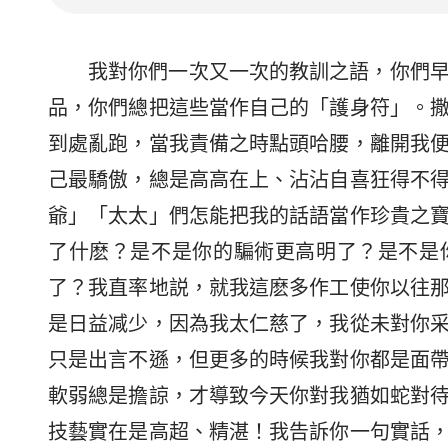
我對你們一次又一次的教訓之語，你們
品，你們總把這些當作自己的「護身符」。
到處亂跑，當我責備之時點頭哈腰，離開我
己最驕傲，總是高高在上、沾沾自喜狂得不
爺」「太太」們怎能把我的話語當作珍貴之
了什麽？是不是你的騙術更高明了？是不是
了？我直率地説，就我這麽多作工使你以往
是日益减少，因為我太仁慈了，我從未對你
只是出言不遜，但更多的時候我對你都是面
軟弱總是擔諒，才導致今天你對我猶如蛇對
技藝實在是高超、精湛！我告訴你一句實話