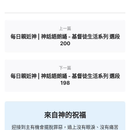
生命最有益處的。
——《話・卷一 神的顯現與作工・征服工作的内
幕 一》
上一篇
每日親近神 | 神話語朗誦 - 基督徒生活系列 選段
200
下一篇
每日親近神 | 神話語朗誦 - 基督徒生活系列 選段
198
來自神的祝福
迎接到主有機會擺脫罪惡，過上沒有眼淚、沒有痛苦