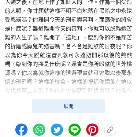
人類之後，在地上作了如此大的工作。作為一個受造
的人類，你甘願就這樣不明不白地落在黑暗之中永遠
受懲罰嗎？你離開今天的刑罰與審判，面臨你的將會
是什麽呢？難道離開今天的審判，你就可以脱離這苦
難的人生了嗎？離開了「這地」，臨到你的不是痛苦
的折磨或魔鬼的殘害嗎？會不會是難熬的日夜呢？你
以為你今天脱離這審判就可永遠避開那以後的煎熬
嗎？臨到你的將是什麽呢？還會是你所盼望的世外桃
源嗎？你以為就你這樣的逃避現實就可逃脱以後那永
遠的刑罰嗎？這樣的機會、這樣的祝福你還能在這以
後找着第二次嗎？你能在灾禍臨到時找着嗎？你能在
所有的人類都進入安息之時找着嗎？你今天美滿的生
展開
活、你那和諧的小家庭能代替你以後永遠的歸宿嗎？
你若是真實的信，而且因着信得着了很多，這都是你
——一個受造之物該得的一份，也是你原來本該有
的。這樣的征服對你的信是最有益處的，也是對你的