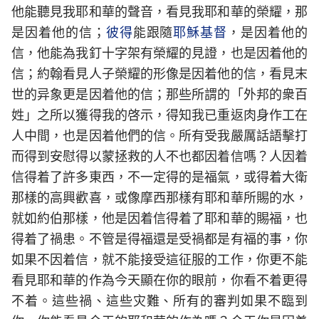
他能聽見我耶和華的聲音，看見我耶和華的榮耀，那
是因着他的信；
彼得
能跟隨
耶穌
基督
，是因着他的
信，他能為我釘十字架有榮耀的見證，也是因着他的
信；約翰看見人子榮耀的形像是因着他的信，看見末
世的异象更是因着他的信；那些所謂的「外邦的衆百
姓」之所以獲得我的啓示，得知我已重返肉身作工在
人中間，也是因着他們的信。所有受我嚴厲話語擊打
而得到安慰得以蒙拯救的人不也都因着信嗎？人因着
信得着了許多東西，不一定得的是福氣，或得着大衛
那樣的高興歡喜，或像摩西那樣有耶和華所賜的水，
就如約伯那樣，他是因着信得着了耶和華的賜福，也
得着了禍患。不管是得福還是受禍都是有福的事，你
如果不因着信，就不能接受這征服的工作，你更不能
看見耶和華的作為今天顯在你的眼前，你看不着更得
不着。這些禍、這些灾難、所有的審判如果不臨到