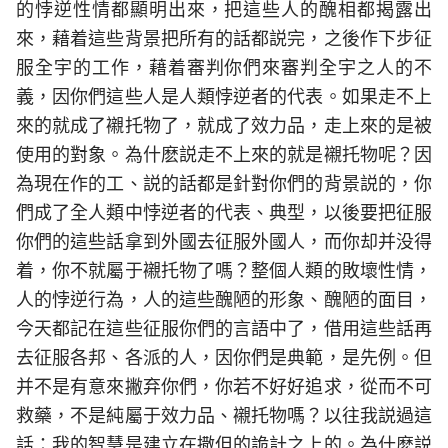
的悖逆性情都顯明出來，把這些人的醜相都揭露出
來，藉着這些背景把所有的話都説完，之後作下步征
服全宇的工作，藉着審判你們來審判全宇之人的不
義，因你們這些人是人類悖逆者的代表。如果走不上
來的就成了襯托物了，就成了效力品，走上來的是被
使用的對象。為什麽説走不上來的就是襯托物呢？因
為現在作的工、説的話都是針對你們的背景説的，你
們成了全人類中悖逆者的代表、典型，以後要把征服
你們的這些話拿到外國去征服外國人，而你却并没得
着，你不就屬于襯托物了嗎？整個人類的敗壞性情，
人的悖逆行為，人的這些醜陋的形象、醜陋的面目，
今天都記在這些征服你們的言語中了，借用這些話再
去征服各邦、各派的人，因你們是典範，是先例。但
并不是有意來撇弃你們，你若不好好追求，從而不可
救藥，不是純屬于效力品、襯托物嗎？以往我説過這
話：我的智慧是建立在撒但的詭計之上的。為什麽説