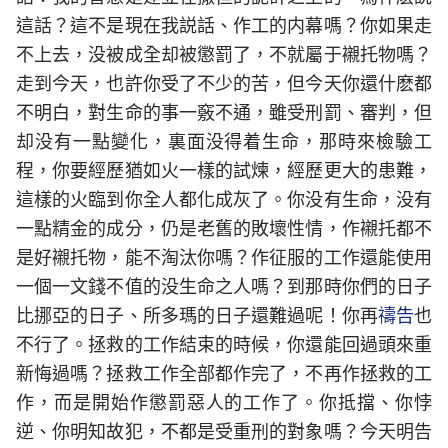
這話？這不是現在我説話、作工的内幕嗎？你如果走
不上去，没被成全却被懲罰了，不就屬于襯托物嗎？
走到今天，也許你受了不少的苦，但今天你還什麽都
不明白，對生命的事一竅不通，雖受刑罰、審判，但
却没有一點變化，裏面没得着生命，那時來檢驗工
程，你要經歷猶如火一樣的試煉，經歷更大的患難，
這樣的火臨到你全人都化成灰了。你没有生命，没有
一點精金的成分，仍是老舊的敗壞性情，作襯托都不
是好襯托物，能不淘汰你嗎？作征服的工作還能使用
一個一文錢不值的没生命之人嗎？到那時你們的日子
比挪亞的日子、所多瑪的日子還難過呢！你再
禱告
也
不行了。拯救的工作結束的時候，你還能回過頭來重
新悔過嗎？拯救工作全部都作完了，不再作拯救的工
作，而是開始作懲罰惡人的工作了。你抵擋、你悖
逆、你明知故犯，不都是受重刑的對象嗎？今天明告