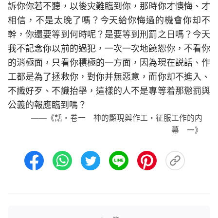
訴你你若不聽，以後灾難臨到你，那時你才懊悔、才
相信，不是太晚了嗎？今天給你悔過的機會你却不
幹，你還要等到何時呢？是要等到刑罰之日嗎？今天
我不記念你以前的過犯，一次一次地饒恕你，不看你
的消極面，只看你積極的一方面，因為現在説話、作
工都是為了拯救你，對你并無惡意，而你却不進入、
不識好歹、不識抬舉，這樣的人不是專等着那懲罰與
公義的報應臨到嗎？
——《話・卷一 神的顯現與作工・征服工作的内
幕 一》