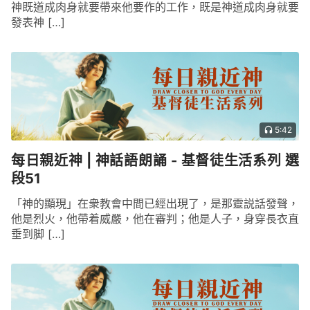
神既道成肉身就要帶來他要作的工作，既是神道成肉身就要
發表神 […]
5:42
每日親近神 | 神話語朗誦 - 基督徒生活系列 選
段51
「神的顯現」在衆教會中間已經出現了，是那靈説話發聲，
他是烈火，他帶着威嚴，他在審判；他是人子，身穿長衣直
垂到脚 […]