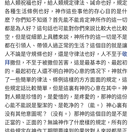
給人類祝福也好，給人類規定律法、誡命也好，規定
各種生活條例也好，神作這些事他的存心目的是什
麽？你們知不知道？首先能不能肯定神所作的這一切
都是為人好？這句話也可能對你們來説比較大也比較
空，但是從細節上具體來説，神所作的這一切是不是
都在引領人、帶領人過正常的生活？這個目的就是讓
人不論是守規條也好，還是守律法也好，人不至于
敬
拜
撒但，不至于被撒但苦害，這是最基本的、最起初
的。最起初在人還不明白神的心意的情况下，神就作
了一些簡單的律法、條例這樣的方方面面的規定，這
些規定話比較簡單，但是這裏有神的心意在其中。神
對人類是珍惜的，是愛惜的，是疼愛的，那神的這份
心能不能説是聖潔的、是乾净的？（能。）神心裏有
没有其他意圖呢？（没有。）那神的這個目的是不是
正當的、正面的？無論神作了什麽樣的規定，所有的
這些規定在神作工期間要達到的果效對人來説都是正