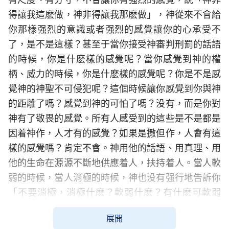
得讓我這麽做，神非得讓我那麽做」，神從來不會給
你那樣强烈的意識或者强烈的感覺讓你的心承受不
了，是不是這樣？甚至于當你接受神審判刑罰的話語
的時候，你是什麽樣的感覺呢？當你感覺到神的權
柄、威力的時候，你是什麽樣的感覺呢？你是不是感
覺神的神聖不可侵犯呢？這個時候讓你感覺到你與神
的距離了嗎？感覺到神的可怕了嗎？没有，而是你對
神有了敬畏的感覺。所有人感受到的這些是不是都是
因着神作，人才有的感覺？如果是撒但作，人會有這
樣的感覺嗎？肯定不會。神用他的話語、用真理、用
他的生命在源源不斷地供應着人，扶持着人。當人軟
弱的時候，當人消極的時候，神也没有强行地告訴你
「不要消極，消極什麽？軟弱什麽？有什麽可軟弱
的！你總這麽軟弱，總這麽消極，活着幹什麽呀？死
展開
了得了！」神會這樣作工作嗎？（不會。）那神有没