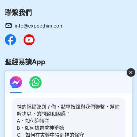
聯繫我們
info@expecthim.com
聖經易讀App
好消息：主再來的奥秘揭開了！
神的祝福臨到了你，點擊按鈕與我們聯繫，幫你
你想了解主再來的奥秘，喜迎主重歸嗎？以下内容將為你帶
解决以下的問題和困惑：
來幫助。請點擊進入閲讀、觀看！
了解更多
A．如何迎接主
B．如何禱告蒙神垂聽
通過Messenger與我們聯繫
C．如何在灾難中得到神的保守