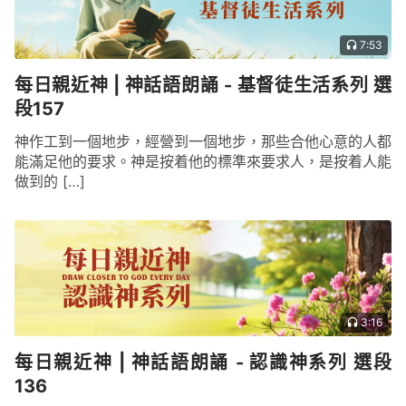
什麽是聖潔了，不知道怎麽定義聖潔了，即便當你感
受到神的聖潔的時候，你也不會肯定地把它定義為這
7:53
就是神的聖潔，這就是人對神的聖潔的認識的一個差
每日親近神 | 神話語朗誦 - 基督徒生活系列 選
距。
段157
——《話・卷二 關于認識神・獨一無二的神自己
神作工到一個地步，經營到一個地步，那些合他心意的人都
四》
能滿足他的要求。神是按着他的標準來要求人，是按着人能
做到的 […]
3:16
每日親近神 | 神話語朗誦 - 認識神系列 選段
136