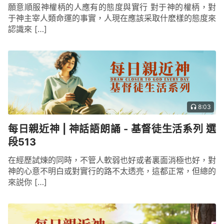
願意順服神權柄的人應有的態度與實行 對于神的權柄，對
于神主宰人類命運的事實，人現在應該采取什麽樣的態度來
認識來 […]
8:03
每日親近神 | 神話語朗誦 - 基督徒生活系列 選
段513
在經歷試煉的同時，不管人軟弱也好或者裏面消極也好，對
神的心意不明白或對實行的路不太透亮，這都正常，但總的
來説你 […]