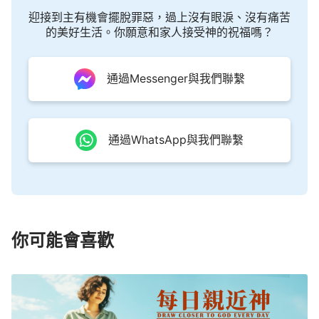
神是獨一無二的聖潔的神自己呢？（能。）所有神給
迎接到主有機會擺脫罪惡，過上沒有眼淚、沒有痛苦
人的，包括神的話語，神用各種方式作在人身上的，
的美好生活。你願意和家人接受神的祝福嗎？
神告訴人的，神提醒、勸勉人的，都來源于一個實
質，都是來源于神的聖潔。如果不是這樣一位聖潔的
通過Messenger與我們聯繫
神，没有任何一個人可以代替他作這個工作。如果把
這些人完完全全交給撒但，你們想過没有，現在你們
這些人會是一個什麽樣的境地？會完完整整地在這兒
通過WhatsApp與我們聯繫
坐着嗎？會不會也説，「我從地上走來走去，往返而
來」？能不能就這樣大摇大擺地、肆無忌憚地、大言
不慚地在神面前這麽晃來晃去地説這樣的話？百分之
百能，太能了！撒但對人的態度讓人看見撒但的本性
實質是與神完全不同的。它的什麽實質與神的聖潔是
你可能會喜歡
相對的呢？（邪惡。）撒但的邪惡本性與神的聖潔是
相對的。多數人之所以認識不到神這樣的流露，神這
樣聖潔的實質，是因為人活在撒但的權下，人活在撒
但的敗壞裏，人活在撒但的生活圈裏，人已經不知道