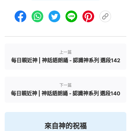
有權柄這樣作呢？神有這個權柄，但神没有這樣作。
神没有這樣作是因為神的實質——神的聖潔的實質。
他對人的愛、對人的愛惜與珍惜那不是人一句話兩句
話就能表達得清楚的，不是人誇耀出來的，而是神自
己實實際際作出來的，是神的實質的流露。所有神的
這些作工方式能不能讓人看見神的聖潔呢？在神所有
上一篇
的這些作工方式裏，包括神的良苦用心，包括神在人
每日親近神 | 神話語朗誦 - 認識神系列 選段142
身上要達到的果效，包括神在人身上采取的不同的方
式，作什麽樣的工作，讓人明白什麽，你看没看到神
的這些良苦用心裏有任何的邪惡與詭詐？（没有。）
下一篇
那神所作的，神所説的，神心裏所想的，包括所有神
每日親近神 | 神話語朗誦 - 認識神系列 選段140
流露出來的神的實質，我們能不能説神是聖潔的？
（能。）這個聖潔，人在人世間、在自己身上有没有
看到過？除了神以外，你在任何人身上、在撒但身上
看到過嗎？（没有。）説到現在為止，我們能不能説
來自神的祝福