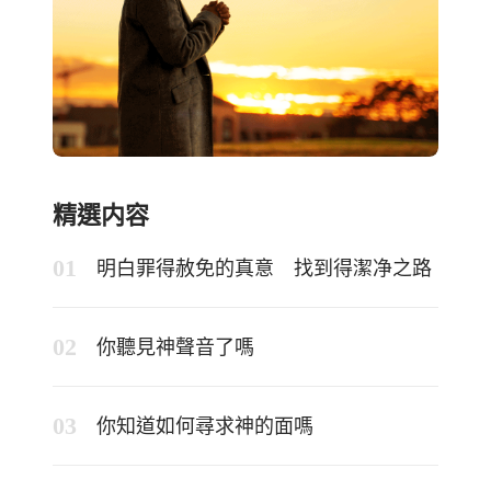
精選内容
明白罪得赦免的真意 找到得潔净之路
你聽見神聲音了嗎
你知道如何尋求神的面嗎