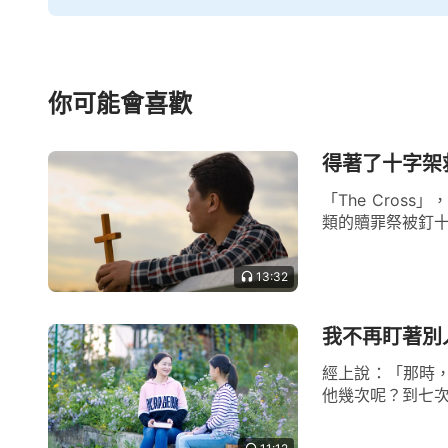
你可能會喜歡
得著了十字架
「The Cro
類的贖罪祭被釘十
13:32
我不再盯著別
經上說：「那時
他幾次呢？到七次