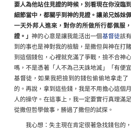
要人為他站住見證的時候，別看現在你沒臨
細節當中，都關乎到神的見證。讓弟兄姊妹
一天外邦人進來，對你的所做所行都佩服
證。」
神的心意是讓我能活出一個
基督徒
該
到的事也是神對我的檢驗，是撒但與神在打
到這個錢包，心裡就充滿了爭戰，撿不合神
嗎，不是憑著「人不為己天誅地滅」「有便
基督徒，如果我把撿到的錢包偷偷地拿走了
的。再說，拿到這些錢，我是不用擔心這個
人的操守。在這事上，我一定要實行真理滿
從撒但哲學做事，勝過了撒但的試探。
我心想：失主現在肯定很著急找錢包的