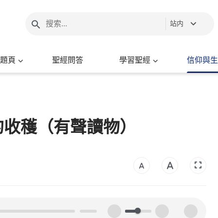
站内
題頁
聖經問答
學習聖經
信仰與生
的收穫（有聲讀物）
00:00