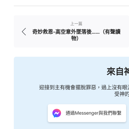
員對我的態度也從一開始的愛搭不理變得熱
想想這一幕幕，真的太奇妙了，當我實行真
上一篇
的看見神就在我的身邊，擺佈著這一切。
奇妙救恩-高空意外墜落後……（有聲讀
物）
我想到神說：
「他的作為無處不在，他
處不在。」
神的話太信實了，經歷中，我才
獲得神的祝福與保守，也能對神的權柄主宰
來自
話，做一個敬畏神遠離惡的人。感謝神，一切
迎接到主有機會擺脫罪惡，過上沒有眼
受神
通過Messenger與我們聯繫