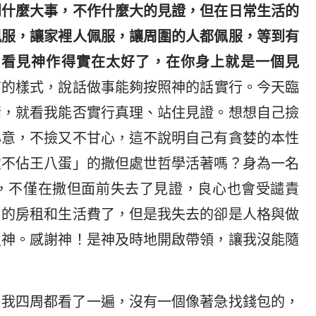
到什麼大事，不作什麼大的見證，但在日常生活的
佩服，讓家裡人佩服，讓周圍的人都佩服，等到有
，看見神作得實在太好了，在你身上就是一個見
有的樣式，說話做事能夠按照神的話實行。今天臨
賭，就看我能否實行真理、站住見證。想想自己撿
心意，不撿又不甘心，這不說明自己有貪婪的本性
宜不佔王八蛋」的撒但處世哲學活著嗎？身為一名
，不僅在撒但面前失去了見證，良心也會受譴責
月的房租和生活費了，但是我失去的卻是人格與做
足神。感謝神！是神及時地開啟帶領，讓我沒能隨
，我四周都看了一遍，沒有一個像著急找錢包的，