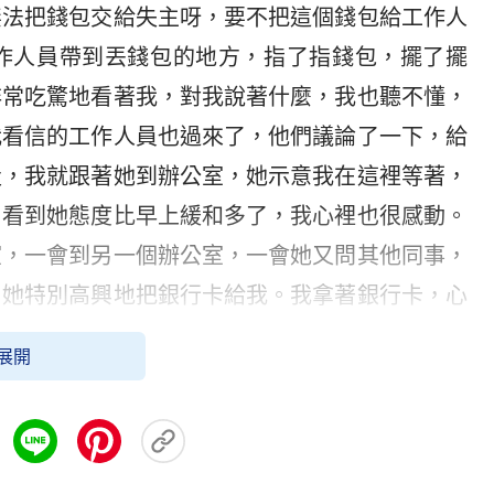
無法把錢包交給失主呀，要不把這個錢包給工作人
作人員帶到丟錢包的地方，指了指錢包，擺了擺
非常吃驚地看著我，對我說著什麼，我也聽不懂，
我看信的工作人員也過來了，他們議論了一下，給
走，我就跟著她到辦公室，她示意我在這裡等著，
，看到她態度比早上緩和多了，我心裡也很感動。
室，一會到另一個辦公室，一會她又問其他同事，
，她特別高興地把銀行卡給我。我拿著銀行卡，心
，和她說了聲謝謝後，就很高興地離開了銀行。
展開
幕幕，心裡特別激動，雖然一開始銀行卡沒有取出
的收穫，在我臨到錢財試探的時候，是神話語的開
實人。把錢包交給工作人員，也正因為此，工作人