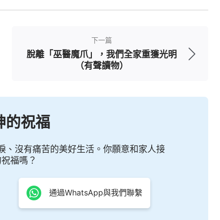
情起來，還忙前忙後地將我的銀行卡找到給了我。
理站住見證後，神給的意外祝福是我想不到的，真
下一篇
脫離「巫醫魔爪」，我們全家重獲光明
（有聲讀物）
的能力無處不在，他的智慧無處不在，他的權柄無
感受到神的權柄實實際際，憑著神的話去實行就能
有更實際的認識。神哪！我以後願意多多實行你的
神的祝福
榮耀歸給神！
法國 李會
淚、沒有痛苦的美好生活。你願意和家人接
的祝福嗎？
通過WhatsApp與我們聯繫