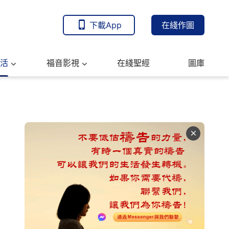
下載App
在綫作圖
活
福音影視
在綫聖經
圖庫