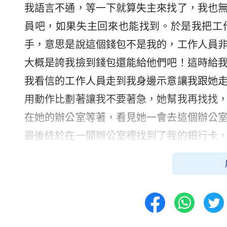
我語言不通，等一下就算失主來找了，我也
員吧，如果失主回來也能找到。於是我把工
手，意思是說這個錢包不是我的，工作人員
大概是誇我撿到錢包還能給他們吧！這時給
我看信的工作人員走到我身邊示意讓我跟她
用動作比劃著讓我不要著急，她幫我再找找
在她的辦公室等著，看見她一會去這個辦公
最後終於在一間辦公室裡找到了我的銀行卡
裡長長地舒了一口氣，心裡的石頭總算落地了
在回來的路上，我回想著剛才發生的一
來，但是在等待的過程中，卻讓我有了另外
啟、帶領，讓我勝過了試探，實行真理做誠