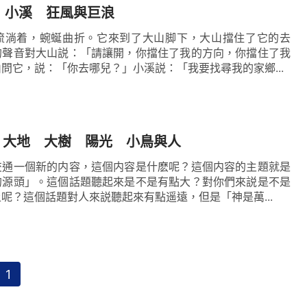
 小溪 狂風與巨浪
流淌着，蜿蜒曲折。它來到了大山脚下，大山擋住了它的去
的聲音對大山説：「請讓開，你擋住了我的方向，你擋住了我
問它，説：「你去哪兒？」小溪説：「我要找尋我的家鄉...
 大地 大樹 陽光 小鳥與人
交通一個新的内容，這個内容是什麽呢？這個内容的主題就是
的源頭」。這個話題聽起來是不是有點大？對你們來説是不是
呢？這個話題對人來説聽起來有點遥遠，但是「神是萬...
1