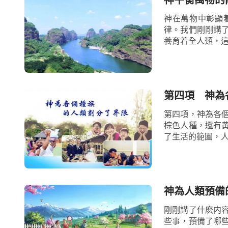
神在萬物中彰顯
律。我們剛剛講
養育着全人類，這
第四項 神為
第四項，神為各
棕色人種，還有
了生活的範圍，人
神為人類預備
剛剛講了什麽内
些事，預備了哪