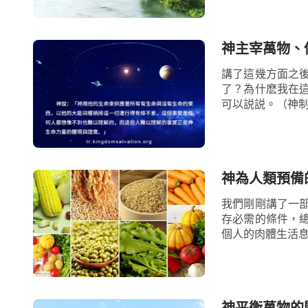
神主宰萬物、
講了這幾方面之
了？為什麽我在
可以説説。（神制
神為人類預備
我們剛剛講了一
存必需的條件，
個人的肉體生活息
神平衡萬物的