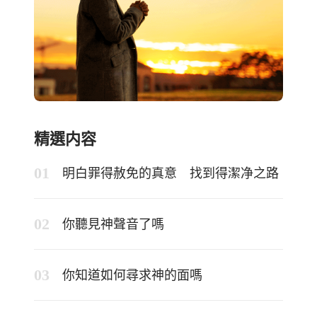
精選内容
明白罪得赦免的真意 找到得潔净之路
你聽見神聲音了嗎
你知道如何尋求神的面嗎