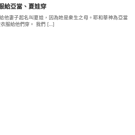
服給亞當、夏娃穿
 亞當給他妻子起名叫夏娃，因為她是衆生之母。耶和華神為亞當
服給他們穿。 我們 […]