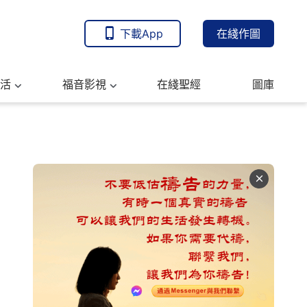
下載App
在綫作圖
活
福音影視
在綫聖經
圖庫