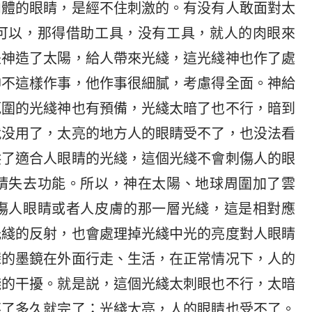
肉體的眼睛，是經不住刺激的。有没有人敢面對太
可以，那得借助工具，没有工具，就人的肉眼來
是神造了太陽，給人帶來光綫，這光綫神也作了處
神不這樣作事，他作事很細膩，考慮得全面。神給
範圍的光綫神也有預備，光綫太暗了也不行，暗到
就没用了，太亮的地方人的眼睛受不了，也没法看
供了適合人眼睛的光綫，這個光綫不會刺傷人的眼
睛失去功能。所以，神在太陽、地球周圍加了雲
傷人眼睛或者人皮膚的那一層光綫，這是相對應
光綫的反射，也會處理掉光綫中光的亮度對人眼睛
深的墨鏡在外面行走、生活，在正常情况下，人的
綫的干擾。就是説，這個光綫太刺眼也不行，太暗
不了多久就完了；光綫太亮，人的眼睛也受不了。