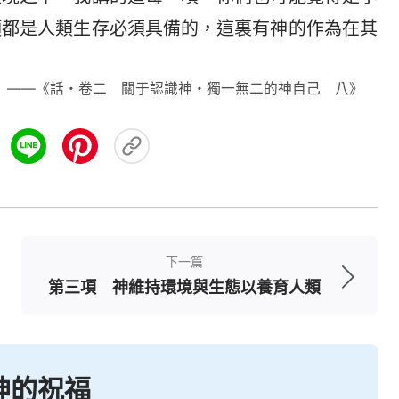
項都是人類生存必須具備的，這裏有神的作為在其
——《話・卷二 關于認識神・獨一無二的神自己 八》
下一篇
第三項 神維持環境與生態以養育人類
神的祝福