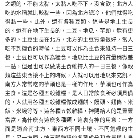
之類的，不能太黏，太黏人吃不下，没食欲；北方人
吃的水稻就比較黏一些，因為北方總冷，他們就得吃
得黏一些。此外，還有各種豆類。這些是地上生長
的。還有在地下生長的，土豆、地瓜、芋頭，還有更
多的。土豆生長在北方，北方的土豆質量很好，當人
吃不到糧食的時候，土豆可以作為主食來維持一日三
餐，土豆也可以作為糧食。地瓜比土豆的質量稍微差
一點，但是也可以做成主食維持人的一日三餐，像穀
類這些東西接不上的時候，人就可以用地瓜來充飢。
南方人常常吃的芋頭也是一樣的作用，芋頭也可作為
主食。這是各種五穀雜糧，是人日常飲食所必須具備
的，人就用各種五穀雜糧做成麵餅、饅頭、麵條、米
飯、米綫等等。這各種五穀雜糧，神賜給人的是豐豐
富富，為什麽有這麽多種類，這裏有神的用意：一方
面是適合南北方、東西方不同土壤、不同氣候的生
長；另一方面，這五穀雜糧的各種成分和含量與人身