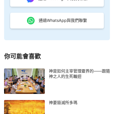
西貫通，北方的人也能吃到一些南方的水果、蔬菜，
或者南方的土特産，甚至一年四季都能吃到，這樣在
不知不覺中，人雖然滿足了口欲，人的物欲得到滿足
通過WhatsApp與我們聯繫
了，但是人的身體却受到了不同程度的傷害。因為在
神為人預備的食物中，南方有適合南方人的食物與蔬
菜水果，北方有適合北方人的食物與蔬菜水果。就是
説，你生在南方你吃南方那些東西很合適，是因着有
你可能會喜歡
南方這樣的氣候，神預備了這些食物以至于蔬菜水
果，在北方有北方人身體必須需要的食物，但是因着
人貪圖口欲，隨着社會發展的大流，人在不知不覺中
神是如何主宰管理靈界的——跟隨
神之人的生死輪迴
也被捲入其中，人在不知不覺中違背了這樣的規律。
雖然説人現在覺得生活好了，但是這樣一個社會的進
步給更多人的身體帶來了一個隱秘的傷害，這是神不
願意看到的，也不是神要帶給人這些食物與蔬菜水果
神要毀滅所多瑪
的初衷，這是人自己違背神制定的規律造成的。