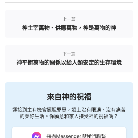
的？這些現實的問題人自己解决不了，在神那兒早有
預備，神早就想好了，早就給人預備好了。
上一篇
神給人的也不僅僅是這些，還有蔬菜呢！當你吃
神主宰萬物、供應萬物，神是萬物的神
大米的時候，如果你只吃大米，就有可能缺少營養，
再炒上兩個菜或者拌上一個沙拉吃，這樣蔬菜中的維
生素以及各種微量元素或者其他營養就能很正常地補
下一篇
神平衡萬物的關係以給人類安定的生存環境
給人身體的需要。在人不吃飯的時候人還可以吃一點
水果，有時候人需要水分，或者需要不同方面的營
養，或者不同的口味，還有蔬菜、水果來供應。南北
方、東西方因着土壤、氣候的不同，蔬菜水果也有不
來自神的祝福
同的種類。南方因着天氣太熱，大多數的水果蔬菜是
比較凉性的，人吃了之後能達到讓人身體的冷熱平
迎接到主有機會擺脫罪惡，過上沒有眼淚、沒有痛苦
的美好生活。你願意和家人接受神的祝福嗎？
衡，而北方的蔬菜水果種類就少一些，但是也足够北
方的人享用。但是，近些年因着社會的發展，因着所
謂的社會進步，交通便利，信息發達，南北貫通，東
通過Messenger與我們聯繫