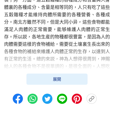
體裏的各種成分、含量是相等同的，人只有吃了這些
五穀雜糧才能維持肉體所需要的各種營養、各種成
分。南北方雖然不同，但是大同小异，這些食物都能
滿足人肉體的正常需要，能够維護人肉體的正常生
存。所以説，各地生産的物種都很豐富，是因為人的
肉體需要這樣的食物補給，需要從土壤裏生長出來的
各種食物的補給來維護人肉體正常的生存，以達到人
有正常的生活。總的來説，神為人想得很周到，神賜
給人的各種食物不是很單調的，是很全面的。人想吃
麥子就有麥子，有的人不喜歡吃麵食，想吃大米，那
展開
你就吃大米，大米有各式各樣的，有長的有短的，都
可以滿足人胃口的需要。所以説，人吃這些五穀雜
糧，只要你不偏食，你就不會缺營養，保證能讓你健
健康康地活到終老，這是神賜給人食物最初衷的一個
想法。人的肉體是離不了這些東西的，這是不是現實