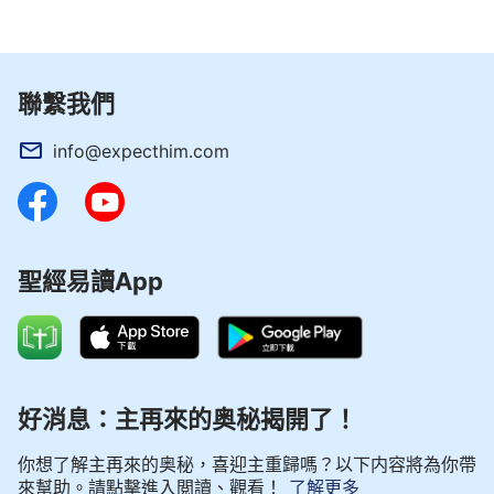
已經過了，你再用什麽化學東西也達不到它天然生長
所具備的東西，而且化學東西給人帶來的傷害是人用
任何的辦法都解除不了也改變不了的。所以説，現在
聯繫我們
市場經濟給人帶來的是什麽？人好像生活好了，南北
方交通便利，一年四季各種水果都能吃到，北方人可
info@expecthim.com
以常常吃到香蕉，吃到南方的任何一樣食物、任何土
特産或者水果，但是這樣的生活不是神要給人類的，
這種市場經濟能給人的生活帶來一些好處，也能給人
帶來傷害，有許多人就是因為市場豐富了，就瞎吃、
聖經易讀App
胡吃，違背自然規律，損害了身體健康，所以市場經
濟不能給人帶來真正的幸福。你們看看，現在市場上
是不是一年四季都有賣葡萄的？葡萄從采下來之後其
實保鮮期是很短的，它如果放到來年六月份的話，那
好消息：主再來的奥秘揭開了！
葡萄還叫葡萄嗎？能不能叫垃圾呀？它不但不含有葡
萄原來的成分了，反而有更多的化學藥品在上面。一
你想了解主再來的奥秘，喜迎主重歸嗎？以下内容將為你帶
來幫助。請點擊進入閲讀、觀看！
了解更多
年的時間，不但不新鮮，營養成分早就没了。當人吃