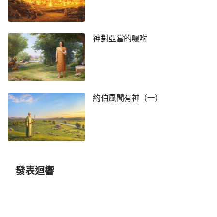
除此之外，可以説神賜給人的豐豐富富，各地都
有各地的土特産。比如説，有些地方盛産紅棗（俗稱
神對亞當的囑咐
大棗），有的地方盛産核桃，有的地方盛産花生與其
他各種堅果，這些物質的東西都能供應人肉體所需要
的營養，但是神供應給人的東西是按季節、按時間，
也是按時分量地賜給人的。人貪圖肉體享受，貪圖滿
足口欲，這就容易違背、破壞神造人時人生長的正常
約伯風聞有神（一）
規律。比如説櫻桃，櫻桃大約是六月份左右成熟的，
正常的情况下到八月份就没了，櫻桃的保鮮期只有兩
個月，但是現在人用科學的方法把它延長到十二個
月，以至于到來年櫻桃再次出産的時候，就是一年之
内都有櫻桃，這個現象正不正常？（不正常。）那吃
發表迴響
櫻桃的最佳季節應該是什麽時間？就是六月到八月這
個期間，過了這個期限，你就是保存得再新鮮，吃着
也不是那個味道，也不是人身體需要的。它的保鮮期