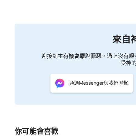
你們的感覺是什麼？說給我聽聽。（以前從
在一起，今天聽神交通才明白，原來都有神
時候都有神的命定，有神的美意，萬物都是
來自
別新奇，又感覺神的作為就是這麼實際，在
中真實地看見事實就是這樣。）真看見了，
迎接到主有機會擺脫罪惡，過上沒有眼
了，神作了很多實事，甚至你看不見的都是
受神
人創造的萬有之中，人與萬物也相互依存。
的空氣對人是有益處的，但是有些植物對人
通過Messenger與我們聯繫
剋，這是神造萬物的奇妙啊！這方面的話題
互依存，人離不了萬物。神造萬物的重要性
空氣不行，若把你放在真空裡，你馬上就死
物。所以人對待萬物的態度應該是什麼？珍
你可能會喜歡