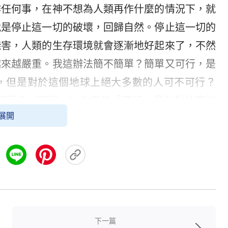
作任何事，在神不想為人類再作什麼的情況下，就
就是停止這一切的破壞，回歸自然。停止這一切的
殘害，人類的生存環境就會逐漸地好起來了，不然
越來越嚴重。我這辦法簡不簡單？簡單又可行，是
，但是對於這個地球上絕大多數的人可不可行？
可行？（可行。）你們的「可行」是針對什麼說
展開
基礎上？能不能說是建立在順服神的主宰安排的情
不過現在這不是我們要談的話題。神會對每一個人
你，即便你在這樣一個被撒但破壞的生存環境之下
害，都沒有關係，神會供應你，讓你的生命繼續，
人死的。
萬有的生命源頭」的重要性了呢？（感覺到了。）
下一篇