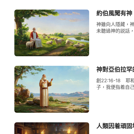
費，也不要隨意地改變，因為萬物中的這一
它當回事。
約伯風聞有神
神雖向人隱藏，神
未聽過神的説話，
神對亞伯拉罕
創22:16-1
子，我便指着自己
人類因着頑固