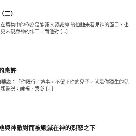
切都是從神來的，都是神供應給人的，人不要不拿
（二）
——《話在肉身顯現·獨一無二的神自己 七》
在萬物中的作為足能讓人認識神 約伯雖未看見神的面目，也
更未親歷神的作工，而他對 […]
的應許
8 耶和華説：「你既行了這事，不留下你的兒子，就是你獨生的兒
起誓説：論福，我必 […]
地與神敵對而被毁滅在神的烈怒之下