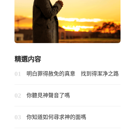
精選内容
明白罪得赦免的真意 找到得潔净之路
你聽見神聲音了嗎
你知道如何尋求神的面嗎