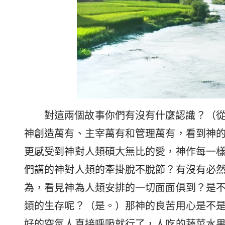
對這兩個故事你們有沒有什麼認識？（
神創造萬有、主宰萬有和管理萬有，看到神
更感受到神對人類碩大無比的愛，神作每一
們講的神對人類的牽掛脫不脫節？有沒有必
為，看見神為人類安排的一切面面俱到？是
類的生存呢？（是。）那神的良苦用心是不
好的空氣人直接呼吸就行了，人吃的蔬菜水