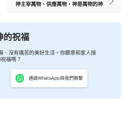
神主宰萬物、供應萬物，神是萬物的神
來沒有把這些山啊，海啦，湖啦，跟神的作為聯繫
的作為、神的智慧在其中，就看到神起初造萬物的
相生相息的，最終受益的是人類。今天聽了感覺特
神的祝福
實際當中、我們日常生活當中、我們接觸的萬物當
是吧！神供應人不是憑空的，不是說一句話就完事
淚、沒有痛苦的美好生活。你願意和家人接
對你有益處的。就是人生在這個環境中，生在神為
的祝福嗎？
像植物呼吸出來的氣體會淨化空氣，人呼吸淨化好
有毒，這個有毒的植物也會有另外的植物與它相
通過WhatsApp與我們聯繫
咱們今天先不講，主要大概地講了一下人與萬物相
是什麼？就是人離不了萬物，像最簡單的，人沒有
了，這是很簡單的道理，這讓你看見人離不開萬
惜，保護，去有效地利用它，不要破壞，不要浪