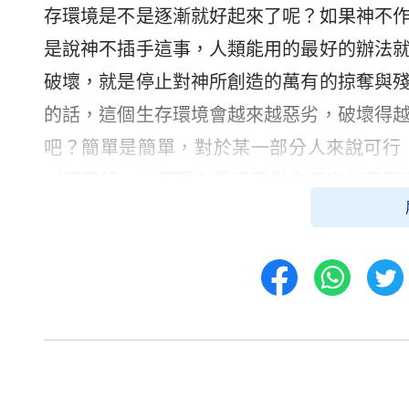
存環境是不是逐漸就好起來了呢？如果神不
是說神不插手這事，人類能用的最好的辦法
破壞，就是停止對神所創造的萬有的掠奪與
的話，這個生存環境會越來越惡劣，破壞得
吧？簡單是簡單，對於某一部分人來說可行
（不可行。）那現在最起碼對你們來說可不
的？能不能說是建立在對神的作為有認識的
況下？（能。）改變這一切還是有辦法的，
的生存負責任，而且負責到底，神會供應著
得了病，或者受到了污染，或者是受到了侵
這個
信心
有沒有？（有。）神不會輕易讓一個
現在你們有沒有感覺到一點認識「神是