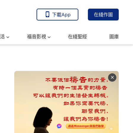
下載App
在綫作圖
活
福音影視
在綫聖經
圖庫