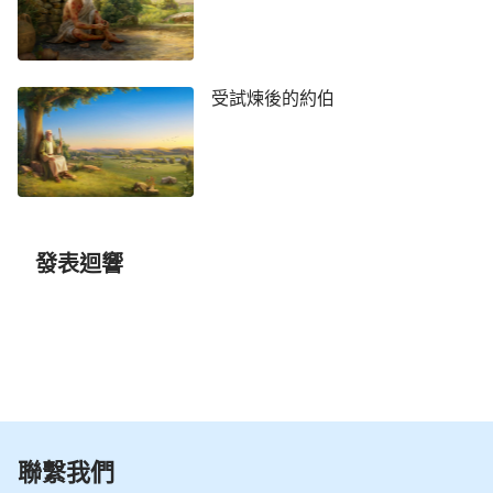
人子是安息日的主。」
這裏的「殿」指
（太12:6-8）
什麽？用通俗的話來講「殿」指的就是華麗、高大的
房子，在律法時代「殿」就是祭司用來
敬拜
神的地
受試煉後的約伯
方。主耶穌説的「在這裏有一人比殿更大」中的這一
人指誰？很顯然這一人就是
道成肉身
的主耶穌，因為
只有主耶穌比殿更大。這話告訴人什麽？告訴人要從
殿堂裏出來，因為神已走出殿堂，不在那裏作工，所
以人應當在殿堂以外尋找神的脚踪，跟上神新的作工
發表迴響
步伐。主耶穌説這話的背景是因着律法下的人已把殿
堂看成是比神還要大的一個東西，就是人朝拜的是殿
堂這個地方，而不是神，所以主耶穌提示人不要朝拜
偶像，而要敬拜神，因為神是至高無上的。所以他
説，「我喜愛憐恤，不喜愛祭祀」。可見，在主耶穌
的眼裏，律法下絶大多數的人已不再敬拜耶和華，而
是只走祭祀的過程而已，這個過程被主耶穌定為「拜
聯繫我們