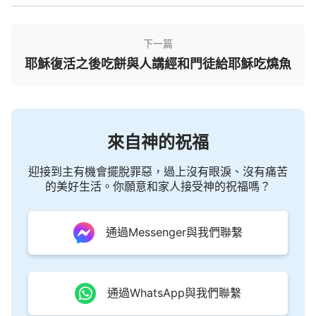
的道德觀念來衡量神所作的，來定規神所作的，來詆
毁或攪擾破壞神所作的工作。神作事、神作工没有任
下一篇
何禁忌，不受任何人、事、物的轄制，不受任何敵勢
耶穌復活之後吃餅與人講經和門徒給耶穌吃燒魚
力的攪擾。對于他的新工作而言，他就是永遠得勝的
君王，一切的敵勢力與來自于人類的各種邪説、謬論
都踩在他的脚凳之下。無論他作哪一步新工作，他的
來自神的祝福
工作必會在人中間開展，必會在人中間擴展，也必會
在全宇通行無阻、大功告成，這就是神的全能智慧，
迎接到主有機會擺脫罪惡，過上沒有眼淚、沒有痛苦
也是神的權柄與能力。所以主耶穌可以光明正大地在
的美好生活。你願意和家人接受神的祝福嗎？
安息日出門作工，因為在他的心裏没有任何規條，没
有任何來自于人的知識與學説，他所有的就是神的新
通過Messenger與我們聯繫
工作與神的道，他所作的工作都是讓人得自由、得釋
放，讓人能活在光中、讓人能活的道。而那些拜偶像
的、拜假神的天天活在撒但的捆綁之中，被各種清規
通過WhatsApp與我們聯繫
戒律束縛，今天禁忌這個，明天禁忌那個，活着没有