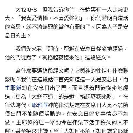
太12:6-8 但我告訴你們：在這裏有一人比殿更
大。「我喜愛憐恤，不喜愛祭祀」，你們若明白這話
的意思，就不將無罪的當作有罪的了。因為人子是安
息日的主。
我們先來看「那時，耶穌在安息日從麥地經過。
他的門徒餓了，就掐起麥穗來吃」這段經文。
為什麽要選這段經文呢？它與神的性情有什麽聯
繫呢？我們在這段話中首先知道這一天是安息日，而
主耶穌
却在安息日出了門，而且領着門徒從麥地經
過，更為「大逆不道」的是還「掐起麥穗來吃」。在
律法時代，
耶和華
神的律法規定在安息日人是不能隨
便出門不能隨便活動的，在安息日好多事情都不能
做。主耶穌的這一舉動令在律法下活了許久的人不
解，甚至招來非議，至于人如何不解，如何議論耶穌