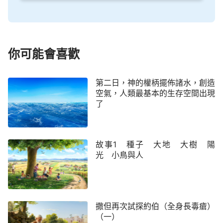
一點自由，像是披枷戴鎖的囚犯，没有任何快樂可
言。「禁忌」代表什麽？代表束縛，代表捆綁，代表
邪惡！人一旦拜了偶像就是拜了假神、拜了邪靈，禁
忌就跟着來了，這個也不能吃，那個也不能吃，今天
你可能會喜歡
不能出門，明天不能上灶，後天不能搬遷，婚喪嫁娶
都得選日子，甚至生孩子也得選日子，這些叫什麽？
第二日，神的權柄擺佈諸水，創造
空氣，人類最基本的生存空間出現
這些就是禁忌，就是對人的捆綁，就是撒但邪靈控制
了
人、束縛人心靈與肉體的枷鎖。在神這兒有没有這些
禁忌？當説到神的聖潔的時候，你就應該首先想到這
一點：在神没有任何禁忌。神作工作、説話有原則，
故事1 種子 大地 大樹 陽
但是没有任何禁忌，因為神自己就是真理，就是道
光 小鳥與人
路、生命。
再看下面的經文：「但我告訴你們：在這裏有一
人比殿更大。『我喜愛憐恤，不喜愛祭祀』，你們若
撒但再次試探約伯（全身長毒瘡）
（一）
明白這話的意思，就不將無罪的當作有罪的了。因為