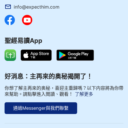
偶像」。這些拜偶像的人把殿看得比神還要大、還要
info@expecthim.com
高，他們心裏只有殿没有神，對他們而言，没有殿他
們就失去了栖息之地，没有殿他們就無處朝拜，也不
能行祭祀之事。所謂的「栖息之地」就是他們打着朝
拜耶和華神的旗號而獲准能呆在殿堂裏行自己之事的
聖經易讀App
地方；所謂「行祭祀之事」就是他們能在殿堂裏以作
事奉之事來作掩蓋幹他們個人見不得人的勾當。這就
是當時的人為什麽把殿看得比神更大的原因。因為他
們用殿作掩蓋、用祭祀作幌子欺騙人、欺騙神，所以
好消息：主再來的奥秘揭開了！
主耶穌才説出這樣的話來提示人。這話拿到現在來説
也同樣有效，同樣有針對性，雖然現在的人與律法時
你想了解主再來的奥秘，喜迎主重歸嗎？以下内容將為你帶
代的人經歷了神不同的作工，但是人的本性實質是相
來幫助。請點擊進入閲讀、觀看！
了解更多
同的。在現在這樣的作工背景之下，人依然能做出類
通過Messenger與我們聯繫
似「殿比神大」一樣性質的事，比如，人把盡本分當
成是職業；把見證神與大紅龍争戰當成是捍衛人權、
争取民主自由的政治運動；把有點技術含量的本分當