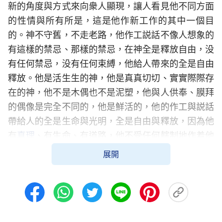
新的角度與方式來向衆人顯現，讓人看見他不同方面
的性情與所有所是，這是他作新工作的其中一個目
的。神不守舊，不走老路，他作工説話不像人想象的
有這樣的禁忌、那樣的禁忌，在神全是釋放自由，没
有任何禁忌，没有任何束縛，他給人帶來的全是自由
釋放。他是活生生的神，他是真真切切、實實際際存
在的神，他不是木偶也不是泥塑，他與人供奉、膜拜
的偶像是完全不同的，他是鮮活的，他的作工與説話
帶給人的全是生命與光明，全是自由與釋放，因為他
有
真理
、有生命、有道路，他不受任何轄制地作着他
要作的一切工作。無論人怎麽説，無論人類怎麽看待
展開
他的新工作、怎麽評價他的新工作，他都會毫無顧忌
地作他要作的工作，他不會顧忌任何人的觀念，也不
會顧忌任何人對他工作與説話的指指點點，甚至是人
對他新工作的極力反對與抵擋。受造之物中的任何人
都休想用人的道理、人的想象以及人的知識，或者人