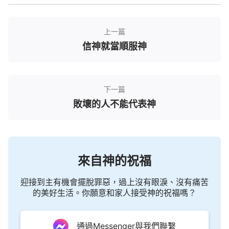
法挽救了，神對這樣的人不搭理。若你真願意被成
全，你就得立下心志，徹底放下以前所有的東西，即
上一篇
使以前作的是對的，是神作的，你也能放下而不持
信神就當順服神
守；即使以前明顯的是聖靈工作，是聖靈直接作的，
但今天也得放下，絶對不能持守。這是神的要求，一
切都要更新。神作工、説話對以往老舊的東西一概不
下一篇
提，不翻老黄曆，神是常新不舊的神，就對他自己以
敗壞的人不能代表神
往所説的他都不持守，足見神并不守規條。那麽作為
一個人，你總是持守以往的東西抓住不放，而且硬套
公式，神却不按以前那種方式作，那麽你的説、你的
作不就是打岔嗎？不是與神敵對嗎？你願意自己的一
來自神的祝福
生斷送在這些老舊的東西之上嗎？因着這些老舊的東
迎接到主有機會擺脫罪惡，過上沒有眼淚、沒有痛苦
西而使你成了打岔神作工的人，你願意做這樣的人
的美好生活。你願意和家人接受神的祝福嗎？
嗎？你若真不願意，那就趕緊勒馬回頭，重新開始，
以前的事奉神并不記念。
通過Messenger與我們聯繫