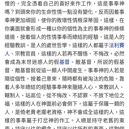
憎的，完全憑着自己的喜好來作工作，這是事奉神
嗎？到頭來你的生命性情一點没有變化，反而因着事
奉神更加頑固，使你的敗壞性情根深蒂固，這樣，在
你裏面就會形成一種以你的個性為主的事奉神的條條
道道，按着個人的性情事奉而總結的經驗，這是人的
經驗教訓，是人的處世哲學。這樣的人都屬于
法利賽
人
、宗教官員，這樣的人若再不醒悟、不悔改，必然
會成為末世迷惑人的假
基督
、敵基督，所説的假基
督、敵基督就從這一類人中間産生。事奉神的人若是
隨從個性，按着己意來，隨時都有被淘汰的危險。靠
着人多年總結的經驗事奉神來籠絡人心，來教訓人、
轄制人、站高位，從不悔改、不認罪、不放下地位之
福，這樣的人在神面前必會倒下，這屬于保羅一類的
人，是倚老賣老擺老資格，神不會成全這樣的人，這
樣的事奉屬于打岔神的作工。人總是持守老舊的東
西，持守以往的觀念，持守以往所有的東西，這對個