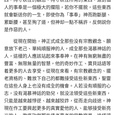
人的事奉是一個極大的攔阻，若你不擺脱，這些東西
就會斷送你的一生，即使你為「事奉」神而跑斷腿、
累斷腰，甚至殉了道，但神却一點不稱許，反倒説你
是作惡的人。
從現在開始，神正式成全那些没有宗教觀念、願
意放下老己、單純順服神的人，成全那些渴慕神話的
人，這樣的人應該站起來事奉神。在神有無窮無盡的
豐富、無限無量的智慧，他的奇妙作工、寶貝話語等
着更多的人去享受。從現在來看，有宗教觀念的、擺
老資格的、難放下自己的都難接受這些新東西，聖靈
在這些人身上也没有成全的機會。人若没有順服的心
志，没有渴慕神話的勁兒，就没法領受這些新東西，
只能是越來越悖逆、越來越狡詐，從而走向歧途。神
現在作工要興起更多的真實愛他的人、能够接受新亮