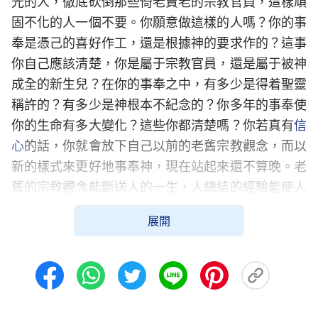
光的人，徹底砍倒那些倚老賣老的宗教官員，這樣頑
固不化的人一個不要。你願意做這樣的人嗎？你的事
奉是憑己的喜好作工，還是根據神的要求作的？這事
你自己應該清楚，你是屬于宗教官員，還是屬于被神
成全的新生兒？在你的事奉之中，有多少是得着聖靈
稱許的？有多少是神根本不紀念的？你多年的事奉使
你的生命有多大變化？這些你都清楚嗎？你若真有
信
心
的話，你就會放下自己以前的老舊宗教觀念，而以
新的樣式來更好地事奉神，現在站起來還不算晚。老
舊的宗教觀念能斷送人的一生，人總結的經驗能使人
遠離神而憑自己作，若你不放下這些東西，它就成了
展開
你生命長進的絆脚石。神對所有事奉他的人一直是成
全，而不是輕易淘汰。若你真實接受神話的審判、刑
罰，能够放下以往的宗教作法、宗教規條，不用以往
宗教觀念來衡量神今天的説話，這樣才有前途可言。
如果你持守以往老舊的東西，還是當寶貝，那你就無