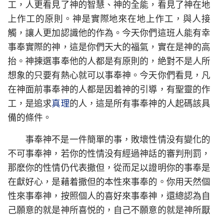
工，人更看見了神的智慧、神的全能，看見了神在地
上作工的原則。神是實際地來在地上作工，與人接
觸，讓人更加認識他的作為。今天你們這班人能有幸
事奉實際的神，這是你們天大的福氣，實在是神的高
抬。神揀選事奉他的人都是有原則的，絶對不是人所
想象的只要有熱心就可以事奉神。今天你們看見，凡
在神面前事奉神的人都是因着神的引導，有聖靈的作
工，是追求
真理
的人，這是所有事奉神的人起碼該具
備的條件。
事奉神不是一件簡單的事，敗壞性情没有變化的
不可事奉神，若你的性情没有經過神話的審判刑罰，
那麽你的性情仍代表撒但，從而足以證明你的事奉是
在獻好心，是藉着撒但的本性來事奉的。你用天然個
性來事奉神，按照個人的喜好來事奉神，還總認為自
己願意的就是神所喜悦的，自己不願意的就是神所厭