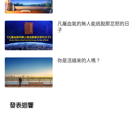
凡屬血氣的無人能逃脫那忿怒的日
子
你是活過來的人嗎？
發表迴響