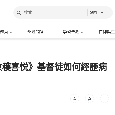
站内
題頁
聖經問答
學習聖經
信仰與生
收穫喜悦》基督徒如何經歷病