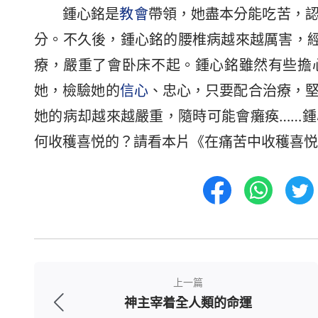
鍾心銘是
教會
帶領，她盡本分能吃苦，
分。不久後，鍾心銘的腰椎病越來越厲害，經
療，嚴重了會卧床不起。鍾心銘雖然有些擔
她，檢驗她的
信心
、忠心，只要配合治療，
她的病却越來越嚴重，隨時可能會癱痪……
何收穫喜悦的？請看本片《在痛苦中收穫喜悦
上一篇
神主宰着全人類的命運