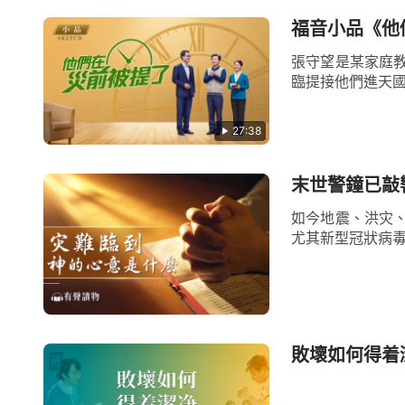
福音小品《他
張守望是某家庭
臨提接他們進天國
27:38
末世警鐘已敲
如今地震、洪灾
尤其新型冠狀病毒
敗壞如何得着