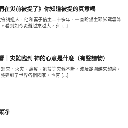
們在災前被提了》你知道被提的真意嗎
教會講道人，他和妻子信主二十多年，一直盼望主耶穌駕雲降
。看到如今災難越來越大，有 […]
響｜灾難臨到 神的心意是什麽（有聲讀物）
、蝗灾、火灾、瘟疫、飢荒等灾難不斷，波及範圍越來越廣，
蔓延到了世界各個國家，也有 […]
潔净