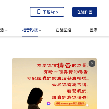
下載App
在綫作圖
活
福音影視
在綫聖經
圖庫