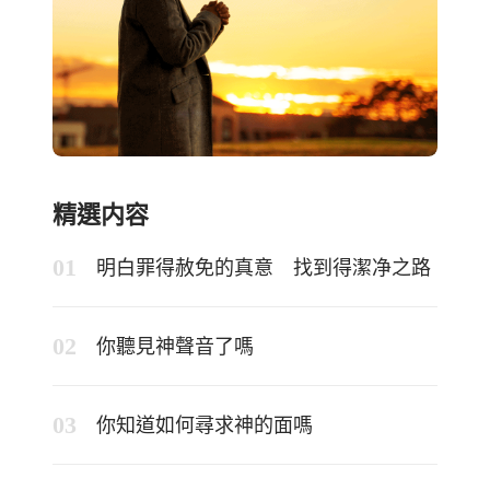
精選内容
明白罪得赦免的真意 找到得潔净之路
你聽見神聲音了嗎
你知道如何尋求神的面嗎