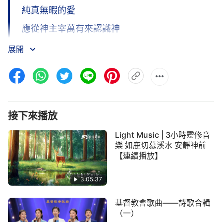
純真無暇的愛
應從神主宰萬有來認識神
神的留言
展開
沒有人察覺到神的到來
人的所作所爲應接受神的鋻察
多想天天與神在一起
接下來播放
神給我的愛太多
Light Music | 3小時靈修音
神真摯的愛
樂 如鹿切慕溪水 安靜神前
【連續播放】
海角天涯依戀你
我願追求愛神
3:05:37
純真無暇的愛
基督教會歌曲——詩歌合輯
（一）