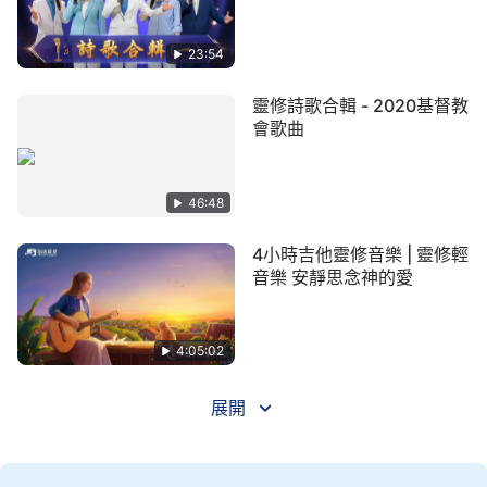
1 「愛」是指純真無瑕的感情， 是指純真無瑕
的感情， 用心來愛，用心去感覺， 用心去感覺、去
23:54
體貼； 「愛」裏没有條件， 没有隔閡，没有距離；
靈修詩歌合輯 - 2020基督教
「愛」裏没有猜疑， 没有欺騙，没有狡詐； 「愛」
會歌曲
裏没有交易， 没有任何摻雜。 你有愛就不會欺騙，
就不會埋怨，就不會背叛， 就不會悖逆，就不會索
取， 就不求得什麽，不求得多少。
46:48
2 「愛」是指純真無瑕的感情， 是指純真無瑕
4小時吉他靈修音樂 | 靈修輕
音樂 安靜思念神的愛
的感情， 用心來愛，用心去感覺， 用心去感覺、去
體貼； 「愛」裏没有條件， 没有隔閡，没有距離；
「愛」裏没有猜疑， 没有欺騙，没有狡詐； 「愛」
4:05:02
裏没有交易， 没有任何摻雜。 你有愛就會甘心奉
展開
獻， 就會甘心受苦，就會與神相合， 就會為神捨弃
你的所有， 捨弃你的家庭、你的前途、 你的青春、
你的婚姻， 否則你的愛就不是愛， 而是欺騙，是背