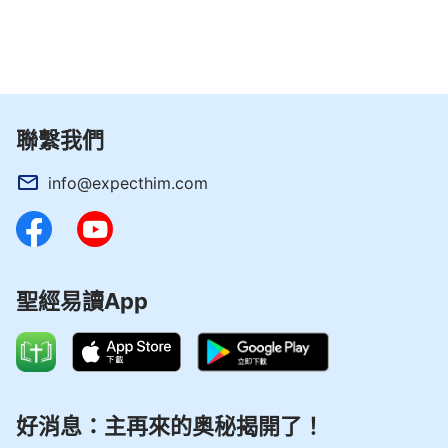
小小的經歷裏 或者在你數算神的
恩典
裏、 你對神的
小小的見證裏， 那你信的神 根本就不是真實的神自
己， 不是真實的神自己， 也可以説你信的神是想象
的神， 不是真實的神。 因為真實的神是主宰萬有
聯繫我們
的， 是主宰萬有的， 是在萬有中行走的、 在萬有中
管理的那一位， 是掌握全人類掌握全人類命運的，
info@expecthim.com
也是掌握萬有命運的那一位。 這一位神，他的作
工、他的作為 不僅僅局限在一小部分人身上， 就是
説 不僅僅局限在現在跟隨他的人身上， 而他的作為
是在萬物中、 萬物的生存中、 萬物的變化規律中得
聖經易讀App
以彰顯。
——《跟隨羔羊唱新歌》
神的留言
好消息：主再來的奥秘揭開了！
「以往」早已消逝， 切不可再留戀！ 既在昨天