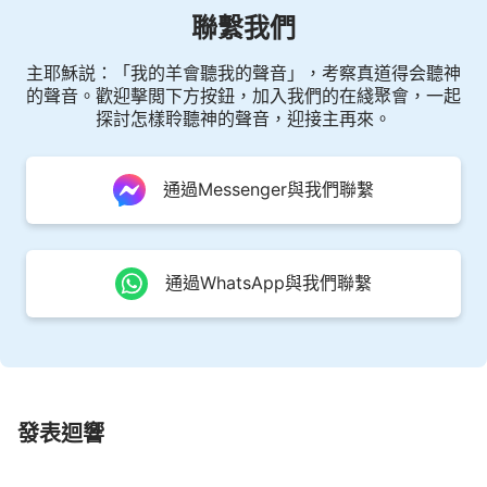
叛！
聯繫我們
——《跟隨羔羊唱新歌》
主耶穌説：「我的羊會聽我的聲音」，考察真道得会聽神
應從神主宰萬有來認識神
的聲音。歡迎擊閲下方按鈕，加入我們的在綫聚會，一起
探討怎樣聆聽神的聲音，迎接主再來。
1 人對神有多少認識， 神在人心裏就有多少地
位； 人對神的認識有多高， 人心裏的神就有多大。
通過Messenger與我們聯繫
如果你認識的神是空洞的， 是渺茫的， 那你所信的
神也是空洞的、渺茫的， 你認識的神只局限在你的
範圍裏， 那你的神就是一個小小的神， 與真實的神
通過WhatsApp與我們聯繫
自己毫無關係。 所以，認識神的實際作為， 認識神
的實際、全能的那一面， 認識神自己的真實身份，
認識神的所有所是， 認識神在萬物中彰顯的作為，
這對每一個追求認識神的人都很重要， 與人能否進
發表迴響
入
真理
實際有直接關係。
2 如果你只把認識神限制在字句裏， 限制在你