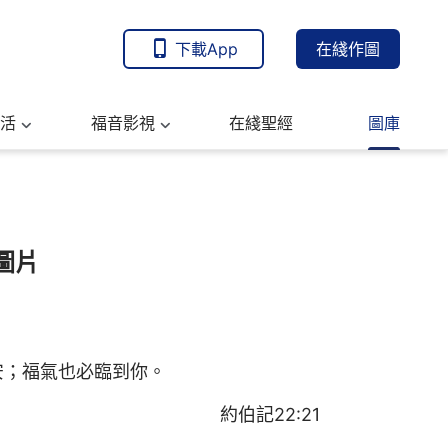
下載App
在綫作圖
活
福音影視
在綫聖經
圖庫
圖片
安；福氣也必臨到你。
約伯記22:21