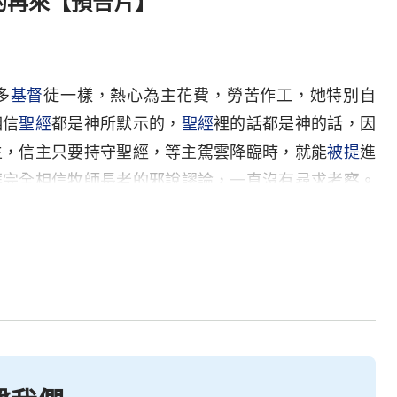
的再來【預告片】
多
基督
徒一樣，熱心為主花費，勞苦作工，她特別自
相信
聖經
都是神所默示的，
聖經
裡的話都是神的話，因
主，信主只要持守聖經，等主駕雲降臨時，就能
被提
進
華完全相信牧師長老的邪說謬論，一直沒有尋求考察。
了自己心裡的困惑：「現在，主來的預言基本都應驗
迎接到主駕雲降臨呢？」同工方建傑也提到，現在「四
下了，根據先知書和
啟示錄
的預言，在大災難降臨之
和使女，在災前作成一班
得勝者
，如果我們在災前不能
閃電
」見證
主耶穌
已經回來了，發表
真理
作成了一班得
閃電」是不是主的顯現作工呢？聽了同工們的話，傅錦
，討論怎樣迎接主再來時，通過查考聖經預言，傅錦華