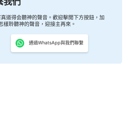
繫我們
忽略了「主來像賊一樣」與「聰明童女迎接新郎」的預
的得那麼簡單，其中隱藏著奧祕，人測不透，自己聽從
察真道得会聽神的聲音。歡迎擊閲下方按鈕，加
東方閃電」是錯誤的，於是，傅錦華決定尋求考察全能
怎樣聆聽神的聲音，迎接主再來。
番交通、辯論，傅錦華終於明白了：人信神不能光持守
宗教界牧師、領袖的轄制、捆綁，存著敬畏神的心尋求
通過WhatsApp與我們聯繫
得潔淨、蒙拯救進天國。傅錦華終於擺脫了束縛自己多
到神的寶座前，赴上了羔羊的婚筵。