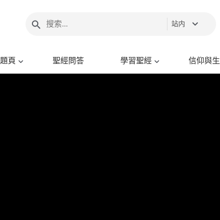
站内
題頁
聖經問答
學習聖經
信仰與生