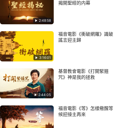
揭開聖經的内幕
2:48:58
福音電影《衝破網羅》識破
謠言迎主歸
3:16:01
基督教會電影《打開緊箍
咒》神是我的拯救
2:44:05
福音電影《等》怎樣儆醒等
候迎接主再來