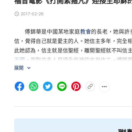
福音電影《打開緊箍咒》迎接主耶穌
2017-02-26
傅錦華是中國某地家庭
教會
的長老，她與許
信，覺得自己就是愛主的人。她信主多年，完全
此她認為，信主就是信聖經，離開聖經就不叫信
天國
。面對許多人見證全能神的末世作工，傅錦
展開
一次，傅錦華在看望同工何姊妹時，何姊妹說出
了，主應該已經回來了，可我們為什麼一直沒有
血月」已經出現了，這預示著大災難馬上就要降
前，非拉鐵非教會被提，神的靈要澆灌他的僕人
被提，恐怕就要落在大災難中了。現在，「
東方
勝者，這是不是正應驗了聖經的預言呢？「東方
華開始反思…… 後來，傅錦華和同工們聚會尋求