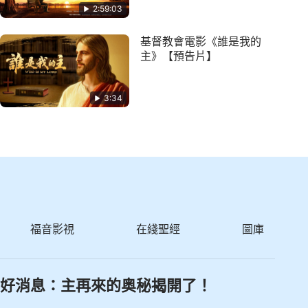
2:59:03
基督教會電影《誰是我的
主》【預告片】
3:34
福音影視
在綫聖經
圖庫
好消息：主再來的奥秘揭開了！