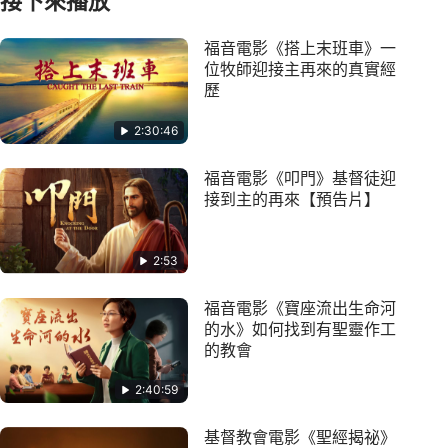
接下來播放
福音電影《搭上末班車》一
位牧師迎接主再來的真實經
歷
2:30:46
福音電影《叩門》基督徒迎
接到主的再來【預告片】
2:53
福音電影《寶座流出生命河
的水》如何找到有聖靈作工
的教會
2:40:59
基督教會電影《聖經揭祕》