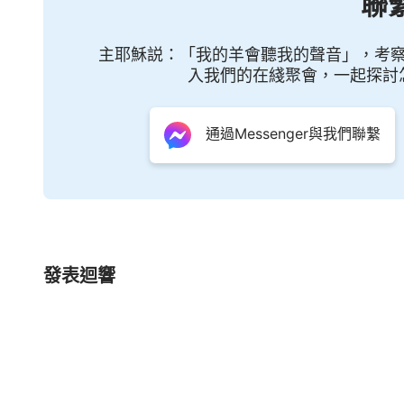
聯
發現自己以往只持守「主駕雲降臨」的預言，卻
言。她才意識到，主末世再來並不像自己人想像
主耶穌説：「我的羊會聽我的聲音」，考
宗教界牧師、領袖的邪說謬論，拒絕尋求考察「
入我們的在綫聚會，一起探討
神的末世作工…… 經過與全能神教會見證人的一
聖經、把神定規在聖經中，得走出聖經，得脫離
通過Messenger與我們聯繫
真理，接受、順服全能神的末世審判工作，才能
年的「緊箍咒」，接受了全能神的末世作工，被提
發表迴響