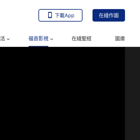
下載App
在綫作圖
活
福音影視
在綫聖經
圖庫