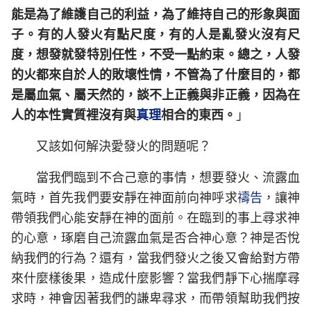
能是為了維護自己的利益，為了維持自己的形象與面
子。有的人發火有點尺度，有的人是亂發火沒有尺
度，想發就發特別任性，不受一點約束。總之，人發
的火都來自於人的敗壞性情，不管為了什麼目的，都
是屬血氣、屬天然的，談不上正義與非正義，因為在
人的本性實質裡沒有與
真理
相合的東西。
」
又該如何解決愛發火的問題呢？
當我們臨到不合己意的事情，想要發火、流露血
氣時，首先我們要安靜在神面前向神呼求
禱告
，讓神
帶領我們心能安靜在神的面前。在臨到的事上尋求神
的心意，琢磨自己流露血氣是否合神心意？神是否悅
納我們的行為？還有，當我們發火之後又會給對方帶
來什麼樣後果，造成什麼影響？當我們靜下心揣摩尋
求時，神會因著我們的謙卑尋求，而帶領幫助我們按