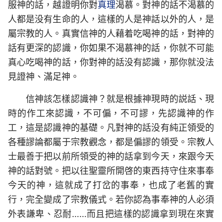
服神的話，越證明你對
真理
渴慕。對神的話不渴慕的
人都是没有生命的人，這樣的人是神話以外的人，是
屬宗教的人。真實信神的人藉着吃喝神的話，對神的
話有更深的認識，你如果不渴慕神的話，你就不可能
真心吃喝神的話，你對神的話没有認識，那你就没法
見證神、滿足神。
信神該怎樣認識神？就是根據神現時的説話、現
時的作工來認識，不可偏，不可謬，先認識神的作
工，這是認識神的基礎。凡對神的話没有純正領受的
各種謬論都屬于宗教觀念，都是偏謬的領受。宗教人
士最善于把以前所領受的神的話拿到今天，來跟今天
神的話對號。把以往聖靈所開啓的東西持守住來事奉
今天的神，這就成了打岔的事奉，也成了老舊的實
行，完全變成了宗教儀式。若你認為事奉神的人必須
外表謙卑、忍耐……而且把這樣的認識拿到現在來實