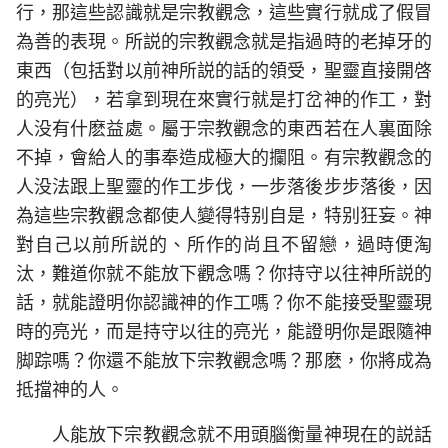
行，那這些認識就是宗教觀念，這些實行就成了假冒
為善的表現。所説的宗教觀念就是指過時的老掉牙的
東西（包括對以前神所説的話的領受，聖靈直接開啓
的亮光），若拿到現在來實行就是打岔神的作工，對
人没有什麽益處。屬于宗教觀念的東西若在人裏面除
不掉，會給人的事奉造成極大的攔阻。有宗教觀念的
人没法跟上聖靈的作工步伐，一步落後步步落後，因
為這些宗教觀念都使人變得特别自是，特别狂妄。神
對自己以前所説的、所作的尚且不留戀，過時便淘
汰，難道你就不能放下觀念嗎？你持守以往神所説的
話，就能證明你認識神的作工嗎？你不能接受聖靈現
時的亮光，而是持守以往的亮光，能證明你是跟隨神
脚踪嗎？你還不能放下宗教觀念嗎？那麽，你將成為
抵擋神的人。
人能放下宗教觀念就不用頭腦衡量神現在的説話