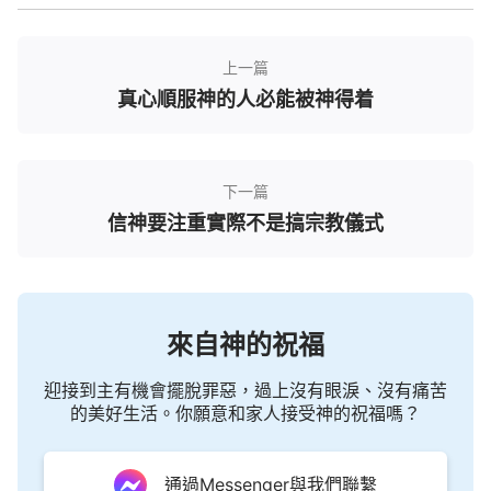
的變化。而人的信神法也就大不相同了，持守舊的已
經熟練了的規條、制度，而且是越舊越合乎人的口
味，人這如同石頭一樣的敲都敲不動的愚笨腦袋怎能
上一篇
真心順服神的人必能被神得着
容得下神這麽多令人不解的新的作工與説話呢？人都
討厭常新不舊的神，只喜歡舊的老掉牙的、走不動的
白髮蒼蒼的神。就這樣，因着神與人各有「所好」，
下一篇
人便成了神的仇敵，甚至更多的矛盾存到今天，就是
信神要注重實際不是搞宗教儀式
神作了幾乎六千年新工作的今天，這些矛盾已經不可
挽回了。也不知是人頑固不化，也不知是神的行政不
容任何人觸犯，那些宗教官員、官太太們還是持守着
那些舊得發了霉的舊書、舊報，而神似乎是旁若無人
來自神的祝福
地繼續作着他還未告終的經營工作。雖有敵我矛盾，
甚至不可調解，但神對這樣的矛盾根本「心不在
迎接到主有機會擺脫罪惡，過上沒有眼淚、沒有痛苦
的美好生活。你願意和家人接受神的祝福嗎？
焉」，似乎有又似乎没有，而人却還在堅定着自己的
「信」「念」，從不放下。但有一點是不言而喻的，
儘管人的「立場」堅定，而神的「脚跟」總是挪動，
通過Messenger與我們聯繫