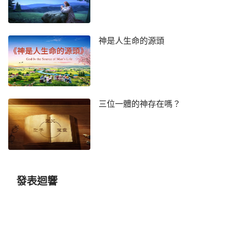
白嗎？你對神有觀念而且放不下，是你的腦袋不開
竅，并不是神的作工太没道理，也不是神的作工不近
人意，更不是神總是「不務正業」。你的觀念放不
神是人生命的源頭
下，是你的順服成分太少，而且没有一點受造之物的
樣式，并不是因為神與你過不去，這一切都是你造成
的，與神毫無一點關係，一切的苦楚、禍端是人造成
的。神的意念總是好的，他不願讓你産生觀念，而是
三位一體的神存在嗎？
願意讓你隨着時代的轉移而更新、變化，而你却不識
好歹，不是研究就是分析，不是神與你過不去，而是
你對神没有敬畏的心，悖逆的心太大。一個小小的受
造之物竟敢用神以前給的僅有的一點點微不足道的東
西反過來攻擊神，這不是人的悖逆嗎？可以這樣説，
發表迴響
人根本没有資格在神的面前發表自己的意見，更没資
格隨意擺弄自己那一文錢不值的臭的腐爛的文言彙
語，更何况那些發了霉的觀念呢？不更是没有一點價
值嗎？