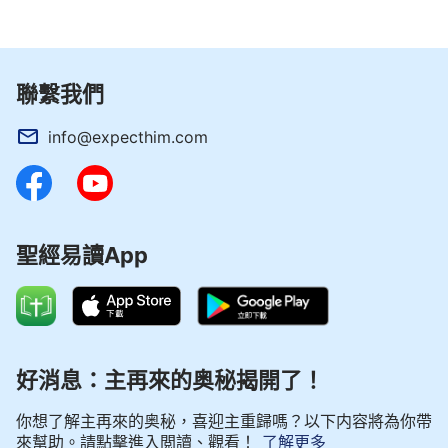
一個真實事奉神的人，就是一個合神心意、合神
使用的人，也就是一個能放下宗教觀念的人。要想吃
聯繫我們
喝神話有果效，必須放下自己的宗教觀念，要事奉神
更得先放下宗教觀念，處處都順服神的説話，這是一
info@expecthim.com
個事奉神的人該具備的。若你没有這個認識，一事奉
就會打岔，就會攪擾，若一直持守下去，必要被神
「打倒」，不會再起來。就拿現在來説，有許多説
法、作工跟
聖經
不相符，也不符合神以前作的，若你
聖經易讀App
不具備順服的心，你隨時都會跌倒。要想事奉到神的
心意上就得把宗教觀念先放下，擺正自己的觀點，以
後會有很多説法不符合以前的説法，你如果現在不具
備順服的心志，以後的路就没法走。如果神的作工方
好消息：主再來的奥秘揭開了！
式在你裏面扎下了根，你總是持守着不放，這個方式
就成了你的宗教觀念。若是神的所是在你裏面扎下根
你想了解主再來的奥秘，喜迎主重歸嗎？以下内容將為你帶
來幫助。請點擊進入閲讀、觀看！
了解更多
了，你就得着真理了，神的話語、神的真理能成為你