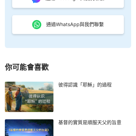
總是隨着環境在改變他的「立場」，但人到最終却是
不打自敗的對象，而神却是所有敗將的最大的「仇
敵」，也是所有敗與不敗的人類的「冠軍」。誰能與
通過WhatsApp與我們聯繫
神較量而得勝呢？似乎人的觀念來自于神，因為許多
觀念是隨着神的作工而逐步誕生的，但神却并不這樣
原諒人，更不因着人隨着神的作工而「為神」生産出
一批一批的神作工的額外的産品而對人贊賞不已。相
你可能會喜歡
反，他對人的觀念與舊的虔誠的信仰極度地反感，甚
至無心去理睬這些觀念的誕辰之日。他根本不承認這
彼得認識「耶穌」的過程
些觀念是因着他的作工而造成的，因為人的觀念只是
來自于人的傳染，發源地是人的思維與人的大腦，不
是神，而是撒但。神作工的原意本是新的、活的，并
不是舊的、死的，他讓人持守的是分時代、分階段
的，并不是到永遠的、一成不變的，因他是使人活而
基督的實質是順服天父的旨意
新的神，不是讓人死而舊的魔鬼，這一點你們還不明