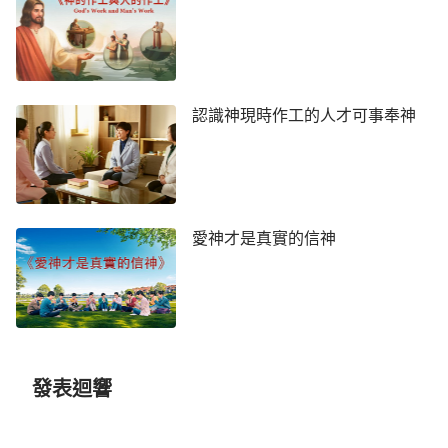
身不是任何人都能代替的，而是足可擔當神在地上的
工作的肉身，是可以發表神性情的肉身，是足可以代
表神的肉身，是能供應人生命的肉身。那些假冒基督
的人早晚都會倒下的，因為他們雖稱基督却絲毫不具
認識神現時作工的人才可事奉神
備基督的實質，所以我説，真假不是人能定規的，而
是由神自己來作回答，由神自己來作决定。這樣，你
若真的想尋找生命的道，你首先得承認神是來在人間
作賜人生命之道的工作，而且是末世來在人間賜給人
生命之道的，不是以往而是今天。
愛神才是真實的信神
末世的基督帶來的是生命，帶來的是長久的永遠
的真理之道，這真理就是人得着生命的途徑，是人認
識神被神稱許的唯一途徑。你若不尋求末世的基督供
應的生命之道，那你就永遠不可能得着
耶穌
的稱許，
發表迴響
永遠没資格踏入
天國
的大門，因為你是歷史的傀儡，
是歷史的囚犯。被規條、被字句、被歷史的枷鎖控制