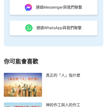
總相信神以往作工時留下的痕迹，只相信神以往在人
通過Messenger與我們聯繫
間作工時留下的影子，只相信神以往交代給當時跟隨
神之人的道，却不相信神現在作工的傾向，不相信神
現在的榮顔，不相信神現實發表的真理的道，所以無
通過WhatsApp與我們聯繫
可非議地説，你是一個超級不現實的空想家。若現在
你仍然守着不能使人活着的字句，那你就是一個不可
救藥的朽木了，因為你太守舊了，你太頑固了，你太
不可理喻了！
你可能會喜歡
神
道成肉身
的稱呼是
基督
，所以將能賜給人真理
的基督稱為神，這一點兒也不過分。因為他有神的實
真正的「人」指什麽
質，他有人所不能達到的神的性情與作工智慧，而那
些不能作神的工作却自稱為基督的人才是冒牌貨。所
謂的基督不僅僅就是神在地上的彰顯，而是神在地上
開展工作完成他在人中間作工的特有的肉身。這個肉
神的作工與人的作工