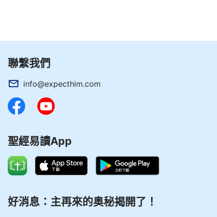
的人永不能得着生命，永不能得着永久的生命之道，
因為他們得着的只是持守了幾千年的污濁之水，而不
是從寶座之上流出的生命之水。没有生命之水供應的
人永遠是死尸，永遠是撒但的玩物，永遠是地獄之
子，這樣，還能見到神嗎？你只求能守住歷史，只求
聯繫我們
能原地踏步保持原狀，却不求改變現狀淘汰歷史，那
info@expecthim.com
你不就是永遠與神為敵的人嗎？神作工的步伐浩浩蕩
蕩，如汹涌的浪濤，如翻騰的響雷，而你却坐以待
斃，守株待兔，這樣怎麽能算是跟隨羔羊脚踪的人
呢？怎麽能説明你守住的神是常新不舊的神呢？而你
聖經易讀App
那些已經發了黄的書中的字字句句又怎能帶你跨越時
代呢？又怎能帶你尋找神作工的步伐呢？又怎能帶你
上天堂呢？你手中把握的只是暫時能使你得安慰的字
句，不是能使你得生命的真理，你念的字句經文只是
讓你充實你舌頭的經文，不是使你認識人生的哲理，
好消息：主再來的奥秘揭開了！
更不是使你得成全的路，這樣的差别難道就不能使你