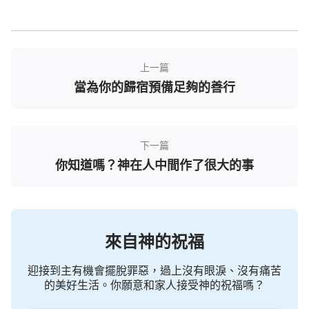
也得不到生命，永遠也得不着真理的道。
神自己就是生命，就是真理，他的生命與真理共
存，得不着真理的人也定規得不着生命，没有了真理
上一篇
當為你的歸宿預備足夠的善行
的引導、扶持與供應，你得着的只是字句，是道理，
更是死亡。神的生命無時不在，他的真理與生命同時
共存，你若找不到真理的來源就得不到生命的滋補，
下一篇
你得不到生命的供應那你一定没有真理，你的渾身上
你知道嗎？神在人中間作了很大的事
下除了想象觀念以外那就是你的肉體，是你那充滿腥
臭的肉體。你要知道書本的字句不能算作生命，歷史
的記載不能當作真理來供奉，過去的規條不能充當神
現實説話的紀實，只有神來在地上活在人的中間所發
來自神的祝福
表的言語才是真理，才是生命，才是神的心意，才是
神現實的作工方式。你把神以往時代的話語的記載搬
迎接到主有機會擺脫罪惡，過上沒有眼淚、沒有痛苦
的美好生活。你願意和家人接受神的祝福嗎？
到今天來守，那你就是一個考古學家了，這樣，説你
是一個歷史文物研究專家那是最恰當不過了。因為你