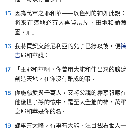
15
因為萬軍之耶和華——以色列的神如此說：
將來在這地必有人再買房屋、田地和葡萄
園。』」
16
我將買契交給尼利亞的兒子巴錄以後，便
禱
告
耶和華說：
17
「主耶和華啊，你曾用大能和伸出來的膀臂
創造天地，在你沒有難成的事。
18
你施慈愛與千萬人，又將父親的罪孽報應在
他後世子孫的懷中，是至大全能的神，萬軍
之耶和華是你的名。
19
謀事有大略，行事有大能，注目觀看世人一