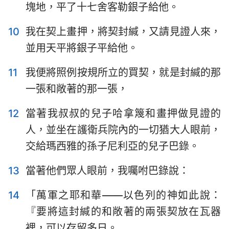
塊地，平了十七舍客勒銀子給他。
10
我在契上畫押，將契封緘，又請見證人來，
並用天平將銀子平給他。
11
我便將照例按規所立的買契，就是封緘的那
一張和敞著的那一張，
12
當著我叔叔的兒子哈拿篾和畫押做見證的
人，並坐在護衛兵院內的一切猶大人眼前，
交給瑪西雅的孫子尼利亞的兒子巴錄。
13
當著他們眾人眼前，我囑咐巴錄說：
14
「萬軍之耶和華——以色列的神如此說：
『要將這封緘的和敞著的兩張契放在瓦器
裡，可以存留多日。