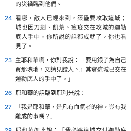
的災禍臨到他們。
24
看哪，敵人已經來到，築壘要攻取這城；
城也因刀劍、飢荒、瘟疫交在攻城的迦勒
底人手中。你所說的話都成就了，你也看
見了。
1
2
3
4
5
6
7
25
主耶和華啊，你對我說：『要用銀子為自己
8
9
10
11
12
13
14
買那塊地，又請見證人。』其實這城已交在
迦勒底人的手中了。」
15
16
17
18
19
20
21
22
23
24
25
26
27
28
26
耶和華的話臨到耶利米說：
29
30
31
32
33
34
35
27
「我是耶和華，是凡有血氣者的神，豈有我
36
37
38
39
40
41
42
難成的事嗎？」
43
44
45
46
47
48
49
28
耶和華如此說：「我必將這城交付迦勒底