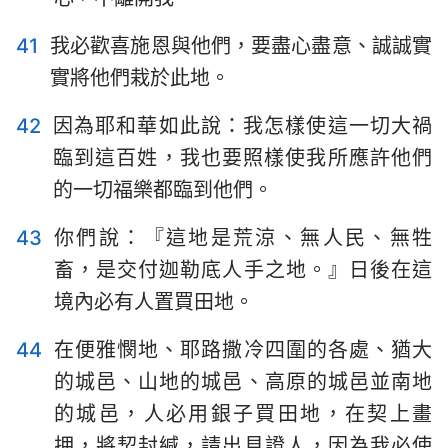
41
我必歡喜施恩與他們，要盡心盡意、誠誠實
實將他們栽於此地。
42
因為耶和華如此說：我怎樣使這一切大禍
臨到這百姓，我也要照樣使我所應許他們
的一切福樂都臨到他們。
43
你們說：『這地是荒涼、無人民、無牲
畜，是交付迦勒底人手之地。』日後在這
境內必有人置買田地。
44
在便雅憫地、耶路撒冷四圍的各處、猶大
的城邑、山地的城邑、高原的城邑並南地
的城邑，人必用銀子買田地，在契上畫
押，將契封緘，請出見證人，因為我必使