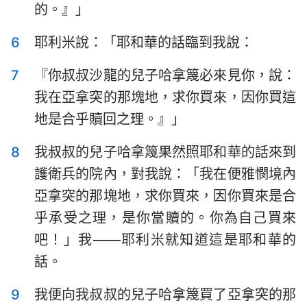
的。』」
哈巴谷書
西番雅書
哈該書
撒迦利亞書
6
耶利米說：「耶和華的話臨到我說：
瑪拉基書
7
『你叔叔沙龍的兒子哈拿篾必來見你，說：
我在亞拿突的那塊地，求你買來，因你買這
地是合乎贖回之理。』」
8
我叔叔的兒子哈拿篾果然照耶和華的話來到
護衛兵的院內，對我說：「我在便雅憫境內
亞拿突的那塊地，求你買來，因你買來是合
乎承受之理，是你當贖的。你為自己買來
吧！」我——耶利米就知道這是耶和華的
話。
9
我便向我叔叔的兒子哈拿篾買了亞拿突的那