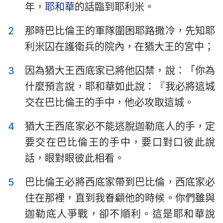
年，
耶和華
的話臨到耶利米。
以斯拉記
尼希米記
2
那時巴比倫王的軍隊圍困耶路撒冷，先知耶
以斯帖記
約伯記
利米囚在護衛兵的院內，在猶大王的宮中；
詩篇
箴言
3
因為猶大王西底家已將他囚禁，說：「你為
傳道書
雅歌
什麼預言說，耶和華如此說：『我必將這城
以賽亞書
耶利米書
交在巴比倫王的手中，他必攻取這城。
耶利米哀歌
以西結書
4
猶大王西底家必不能逃脫迦勒底人的手，定
要交在巴比倫王的手中，要口對口彼此說
但以理書
何西阿書
話，眼對眼彼此相看。
約珥書
阿摩司書
5
巴比倫王必將西底家帶到巴比倫，西底家必
俄巴底亞書
約拿書
住在那裡，直到我眷顧他的時候。你們雖與
彌迦書
那鴻書
迦勒底人爭戰，卻不順利。這是耶和華說