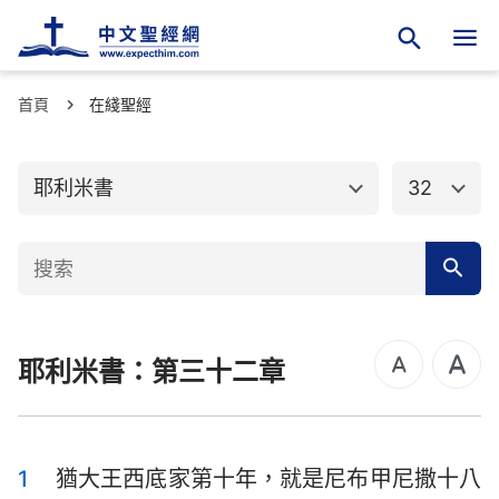
首頁
舊約聖經
在綫聖經
新約聖經
創世記
出埃及記
耶利米書
32
利未記
民數記
申命記
約書亞記
士師記
路得記
耶利米書：第三十二章
撒母耳記上
撒母耳記下
列王紀上
列王紀下
歷代志上
歷代志下
1
猶大王西底家第十年，就是尼布甲尼撒十八