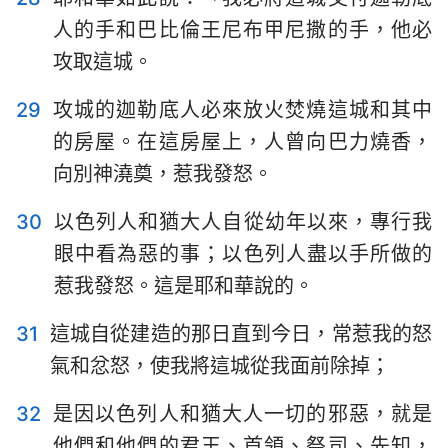
50
51
52
人的手和巴比倫王尼布甲尼撒的手，他必
攻取這城。
29
攻城的迦勒底人必來放火焚燒這城和其中
的房屋。在這房屋上，人曾向巴力燒香，
向別神澆奠，惹我發怒。
30
以色列人和猶大人自從幼年以來，專行我
眼中看為惡的事；以色列人盡以手所做的
惹我發怒。這是耶和華說的。
31
這城自從建造的那日直到今日，常惹我的怒
氣和忿怒，使我將這城從我面前除掉；
32
是因以色列人和猶大人一切的邪惡，就是
他們和他們的君王、首領、祭司、先知，