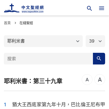
首頁
舊約聖經
在綫聖經
新約聖經
創世記
出埃及記
耶利米書
39
利未記
民數記
申命記
約書亞記
士師記
路得記
耶利米書：第三十九章
撒母耳記上
撒母耳記下
列王紀上
列王紀下
歷代志上
歷代志下
1
猶大王西底家第九年十月，巴比倫王尼布甲