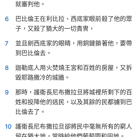
就審判他。
哈巴谷書
西番雅書
哈該書
撒迦利亞書
6
巴比倫王在利比拉、西底家眼前殺了他的眾
子，又殺了猶大的一切貴冑，
瑪拉基書
7
並且剜西底家的眼睛，用銅鏈鎖著他，要帶
到巴比倫去。
8
迦勒底人用火焚燒王宮和百姓的房屋，又拆
毀耶路撒冷的城牆。
9
那時，護衛長尼布撒拉旦將城裡所剩下的百
姓和投降他的逃民，以及其餘的民都擄到巴
比倫去了。
10
護衛長尼布撒拉旦卻將民中毫無所有的窮人
留在猶大地，當時給他們葡萄園和田地。