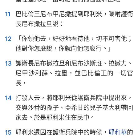
11
巴比倫王尼布甲尼撒提到耶利米，囑咐護衛
長尼布撒拉旦說：
12
「你領他去，好好地看待他，切不可害他；
1
2
3
4
5
6
7
他對你怎麼說，你就向他怎麼行。」
8
9
10
11
12
13
14
13
護衛長尼布撒拉旦和尼布沙斯班、拉撒力、
15
16
17
18
19
20
21
尼甲沙利薛、拉墨，並巴比倫王的一切官
22
23
24
25
26
27
28
長，
29
30
31
32
33
34
35
14
打發人去，將耶利米從護衛兵院中提出來，
36
37
38
39
40
41
42
交與沙番的孫子、亞希甘的兒子基大利帶回
43
44
45
46
47
48
49
家去。於是耶利米住在民中。
50
51
52
15
耶利米還囚在護衛兵院中的時候，
耶和華
的