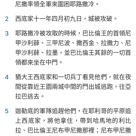
尼撒率領全軍來圍困耶路撒冷。
以斯拉記
尼希米記
2
西底家十一年四月初九日，城被攻破。
以斯帖記
約伯記
3
耶路撒冷被攻取的時候，巴比倫王的首領尼
詩篇
箴言
甲沙利薛、三甲尼波、撒西金、拉撒力、尼
傳道書
雅歌
甲沙利薛、拉墨，並巴比倫王其餘的一切首
以賽亞書
耶利米書
領都來坐在中門。
耶利米哀歌
以西結書
4
猶大王西底家和一切兵丁看見他們，就在夜
間從靠近王園兩城中間的門出城逃跑，往亞
但以理書
何西阿書
拉巴逃去。
約珥書
阿摩司書
5
迦勒底的軍隊追趕他們，在耶利哥的平原追
俄巴底亞書
約拿書
上西底家，將他拿住，帶到哈馬地的利比
彌迦書
那鴻書
拉、巴比倫王尼布甲尼撒那裡；尼布甲尼撒