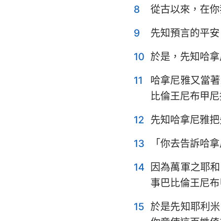
8
從古以來，在你
耶利米哀歌
9
先知預言的平安
但以理書
10
於是，先知哈拿
約珥書
11
哈拿尼雅又當著
俄巴底亞書
比倫王尼布甲尼
彌迦書
12
先知哈拿尼雅把
哈巴谷書
13
「你去告訴哈拿
哈該書
14
因為萬軍之耶和
瑪拉基書
事巴比倫王尼布
15
於是先知耶利米