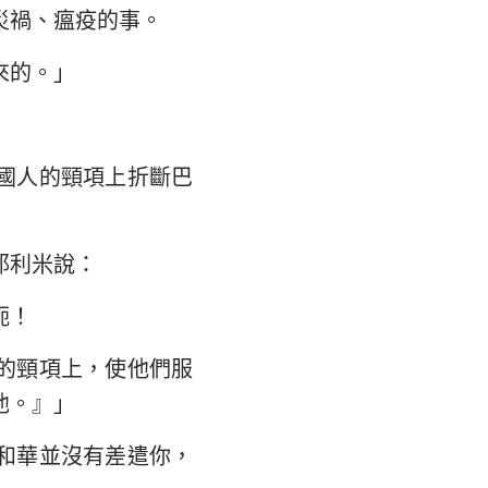
災禍、瘟疫的事。
大書
來的。」
國人的頸項上折斷巴
耶利米說：
軛！
的頸項上，使他們服
他。』」
和華並沒有差遣你，