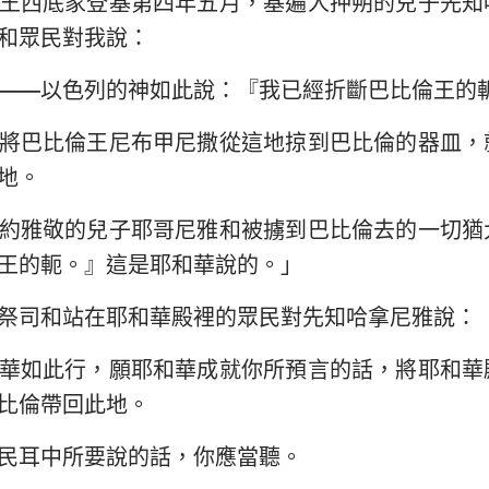
王西底家登基第四年五月，基遍人押朔的兒子先知
民數記
路加福音
約
和眾民對我說：
29
30
31
32
33
34
約書亞記
使徒行傳
羅
36
37
38
39
40
41
——以色列的神如此說：『我已經折斷巴比倫王的
路得記
哥林多前書
哥
43
44
45
46
47
48
將巴比倫王尼布甲尼撒從這地掠到巴比倫的器皿，
撒母耳記下
加拉太書
以
50
51
52
地。
列王紀下
腓立比書
歌
約雅敬的兒子耶哥尼雅和被擄到巴比倫去的一切猶
歷代志下
帖撒羅尼迦前書
帖
王的軛。』這是耶和華說的。」
尼希米記
提摩太前書
提
祭司和站在耶和華殿裡的眾民對先知哈拿尼雅說：
約伯記
提多書
腓
華如此行，願耶和華成就你所預言的話，將耶和華
箴言
希伯來書
雅
比倫帶回此地。
雅歌
彼得前書
彼
民耳中所要說的話，你應當聽。
耶利米書
約翰一書
約