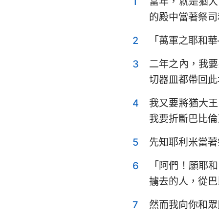
1
當年，就是猶大
利未記
的殿中當著祭司
申命記
2
「萬軍之耶和華
士師記
3
二年之內，我要
撒母耳記上
切器皿都帶回此
列王紀上
4
我又要將猶大王
歷代志上
我要折斷巴比倫
以斯拉記
5
先知耶利米當著
以斯帖記
6
「阿們！願耶和
詩篇
擄去的人，從巴
傳道書
7
然而我向你和眾
以賽亞書