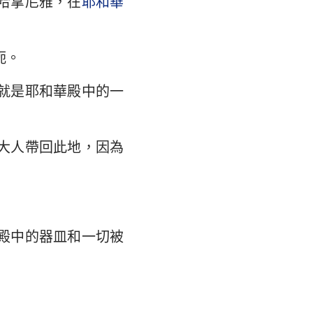
哈拿尼雅，在
耶和華
翰福音
35
馬書
42
軛。
林多後書
49
就是耶和華殿中的一
弗所書
羅西書
大人帶回此地，因為
撒羅尼迦後書
摩太後書
利門書
殿中的器皿和一切被
各書
得後書
翰二書