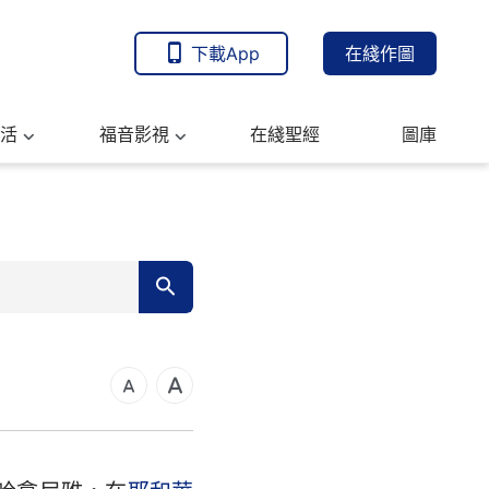
下載App
在綫作圖
活
福音影視
在綫聖經
圖庫
7
14
21
可福音
28