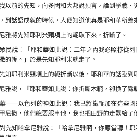
我以前的先知，向多國和大邦說預言，論到爭戰、
以西結書
約翰三書
猶
，到話語成就的時候，人便知道他真是耶和華所差
何西阿書
啟示錄
尼雅將先知耶利米頸項上的軛取下來，折斷了。
阿摩司書
眾民說：「耶和華如此說：二年之內我必照樣從列
約拿書
撒的軛。」於是先知耶利米就走了。
那鴻書
先知耶利米頸項上的軛折斷以後，耶和華的話臨到
西番雅書
尼雅說，『耶和華如此說：你折斷木軛，卻換了鐵
撒迦利亞書
華——以色列的神如此說：我已將鐵軛加在這些國
甲尼撒，他們總要服事他，我也把田野的走獸給了
對先知哈拿尼雅說：「哈拿尼雅啊，你應當聽！耶