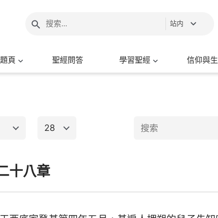
站内
題頁
聖經問答
學習聖經
信仰與生
28
1
2
3
4
5
6
二十八章
新約聖經
8
9
10
11
12
13
15
16
17
18
19
20
出埃及記
馬太福音
馬
22
23
24
25
26
27