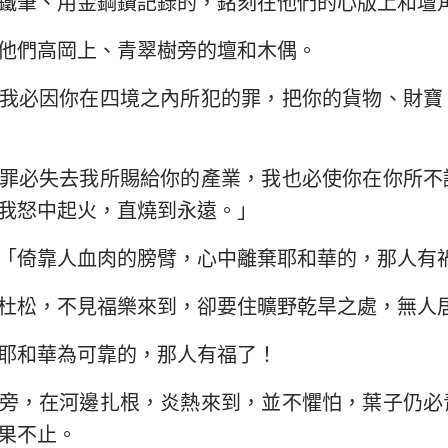
鐵筆、用金鋼鑽記錄的，銘刻在他們的心版上和壇
民數記
路加福音
約
29
30
31
32
33
34
約書亞記
使徒行傳
羅
他們高岡上、青翠樹旁的壇和木偶。
36
37
38
39
40
41
路得記
哥林多前書
哥
我必因你在四境之內所犯的罪，把你的貨物、財寶
43
44
45
46
47
48
撒母耳記下
加拉太書
以
50
51
52
罪必失去我所賜給你的產業，我也必使你在你所不
列王紀下
腓立比書
歌
我怒中起火，直燒到永遠。」
歷代志下
帖撒羅尼迦前書
帖
「倚靠人血肉的膀臂，心中離棄耶和華的，那人有
尼希米記
提摩太前書
提
杜松，不見福樂來到，卻要住曠野乾旱之處，無人
約伯記
提多書
腓
耶和華為可靠的，那人有福了！
箴言
希伯來書
雅
雅歌
彼得前書
彼
旁，在河邊扎根，炎熱來到，並不懼怕，葉子仍必
果不止。
耶利米書
約翰一書
約