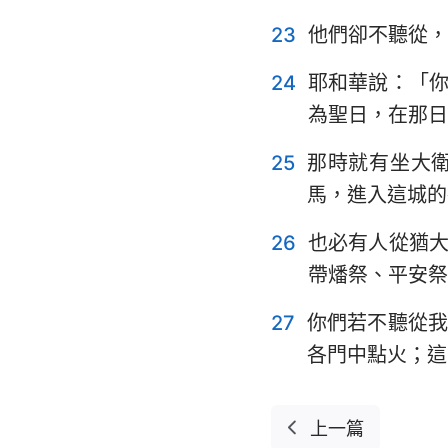
23
他們卻不聽從，
24
耶和華說：「
為聖日，在那日
25
那時就有坐大
馬，進入這城的
26
也必有人從猶
帶燔祭、平安祭
27
你們若不聽從
各門中點火；這
上一篇