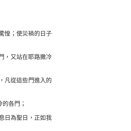
驚惶；使災禍的日子
門，又站在耶路撒冷
，凡從這些門進入的
冷的各門；
息日為聖日，正如我