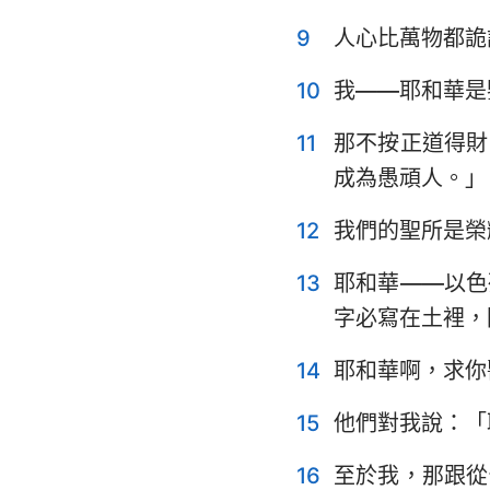
9
人心比萬物都詭
耶利米哀歌
10
我——耶和華是
但以理書
約珥書
11
那不按正道得財
成為愚頑人。」
俄巴底亞書
12
我們的聖所是榮
彌迦書
13
耶和華——以色
哈巴谷書
字必寫在土裡，
哈該書
14
耶和華啊，求你
瑪拉基書
15
他們對我說：「
16
至於我，那跟從