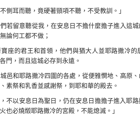
不側耳而聽，竟硬著頸項不聽，不受教訓。」
你們若留意聽從我，在安息日不擔什麼擔子進入這城
無論何工都不做；
衛寶座的君王和首領，他們與猶大人並耶路撒冷的
各門，而且這城必存到永遠。
大城邑和耶路撒冷四圍的各處，從便雅憫地、高原、
、素祭和乳香並感謝祭，到耶和華的殿去。
我，不以安息日為聖日，仍在安息日擔擔子進入耶路
火也必燒燬耶路撒冷的宮殿，不能熄滅。」