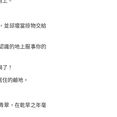
角上。
翰福音
35
馬書
42
林多後書
，並邱壇當掠物交給
49
弗所書
認識的地上服事你的
羅西書
撒羅尼迦後書
禍了！
摩太後書
居住的鹼地。
利門書
各書
得後書
青翠，在乾旱之年毫
翰二書