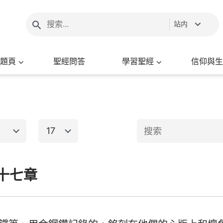
站内
題頁
聖經問答
學習聖經
信仰與生
17
1
2
3
4
5
6
十七章
新約聖經
8
9
10
11
12
13
15
16
17
18
19
20
出埃及記
馬太福音
馬
22
23
24
25
26
27