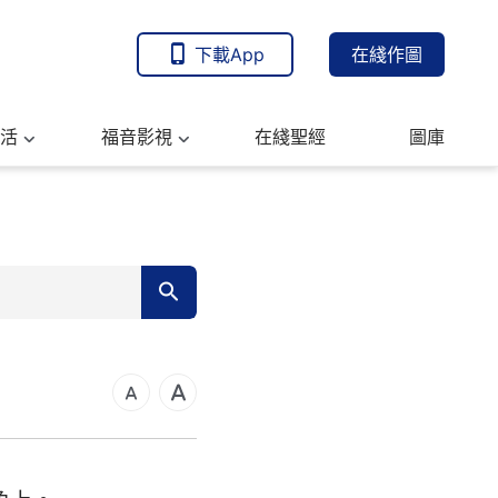
下載App
在綫作圖
活
福音影視
在綫聖經
圖庫
7
14
21
可福音
28