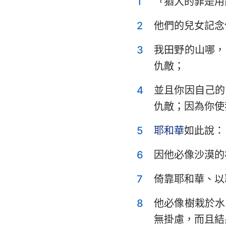
1
「猶大的罪是用
利未記
申命記
2
他們的兒女記念
士師記
3
我田野的山哪，
仇敵；
撒母耳記上
4
並且你因自己的
列王紀上
仇敵；因為你使
歷代志上
5
耶和華
如此說：
以斯拉記
6
因他必像沙漠的
以斯帖記
7
倚靠耶和華、以
詩篇
傳道書
8
他必像樹栽於水
無掛慮，而且結
以賽亞書