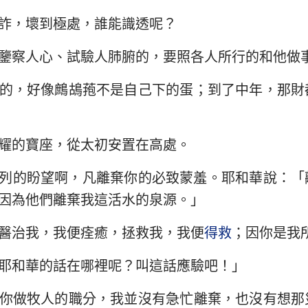
詐，壞到極處，誰能識透呢？
以西結書
約翰三書
猶
鑒察人心、試驗人肺腑的，要照各人所行的和他做
何西阿書
啟示錄
阿摩司書
的，好像鷓鴣菢不是自己下的蛋；到了中年，那財
約拿書
耀的寶座，從太初安置在高處。
那鴻書
列的盼望啊，凡離棄你的必致蒙羞。耶和華說：「
西番雅書
因為他們離棄我這活水的泉源。」
撒迦利亞書
醫治我，我便痊癒，拯救我，我便
得救
；因你是我
耶和華的話在哪裡呢？叫這話應驗吧！」
你做牧人的職分，我並沒有急忙離棄，也沒有想那