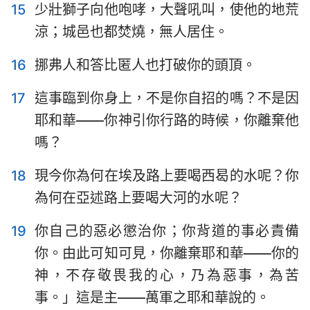
15
少壯獅子向他咆哮，大聲吼叫，使他的地荒
涼；城邑也都焚燒，無人居住。
16
挪弗人和答比匿人也打破你的頭頂。
17
這事臨到你身上，不是你自招的嗎？不是因
耶和華——你神引你行路的時候，你離棄他
嗎？
18
現今你為何在埃及路上要喝西曷的水呢？你
為何在亞述路上要喝大河的水呢？
19
你自己的惡必懲治你；你背道的事必責備
你。由此可知可見，你離棄耶和華——你的
神，不存敬畏我的心，乃為惡事，為苦
事。」這是主——萬軍之耶和華說的。