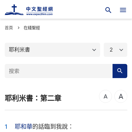
首頁
舊約聖經
在綫聖經
新約聖經
創世記
出埃及記
耶利米書
2
利未記
民數記
申命記
約書亞記
士師記
路得記
耶利米書：第二章
撒母耳記上
撒母耳記下
列王紀上
列王紀下
歷代志上
歷代志下
1
耶和華
的話臨到我說：