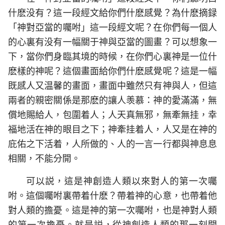
什麽没有？這一段經文給你們什麽感覺？為什麽摘録
「神對亞當的囑咐」這一段經文呢？在你們每一個人
的心裏有没有一幅關于神與亞當的圖畫？可以想象一
下，當你們身臨其境的時候，在你們心裏神是一位什
麽樣的神呢？這個畫面給你們什麽感覺呢？這是一幅
既感人又温馨的畫面，畫面中雖然只有神與人，但這
兩者的親密關係是那麽的讓人羡慕：神的愛滿滿，無
償地賜給人，包圍着人；人天真無邪，無牽無挂，幸
福地活在神的眼目之下；神牽挂着人，人又是在神的
庇佑之下活着，人所做的、人的一言一行都與神息息
相關，不能分開。
可以説，這是神創造人類以來對人的第一次囑
咐。這個囑咐裏帶着什麽？帶着神的心意，也帶着他
對人類的擔憂。這是神的第一次囑咐，也是神對人類
的第一次擔憂。就是説，從神創造人類的那一刻開