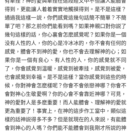
有牽挂？神的愛與牽挂在這段經文中不但讓人能體會
得到，更能讓人着着實實地觸摸得到。是不是這樣？
通過我這樣一説，你們感覺這幾句話簡不簡單？不簡
單了吧？那之前你們能看到嗎？如果神親口對你説了
幾句這樣的話，你心裏會怎麽感覺呢？如果你是一個
没有人性的人，你的心是冷冰冰的，你不會有任何的
感覺，體會不到神的愛，你也不會去理解神的心；如
果你是一個有良心、有人性的人，你的感覺就不同
了，你會感覺到温暖，感覺到被牽挂，感覺到被愛，
也會感覺到幸福。是不是這樣？當你感覺到這些的時
候，你對神會怎麽樣呢？你會不會依戀神哪？你會不
會對神心生敬愛啊？你的心會不會靠近神哪？可見，
神的愛對人是多麽重要！而人能體會、理解神的愛就
更為重要了！事實上，在神的這步作工當中，類似這
樣的話神説得多不多？但是就現在的人來説，有能體
會到神心的人嗎？你們能不能體會到我剛才所説的神