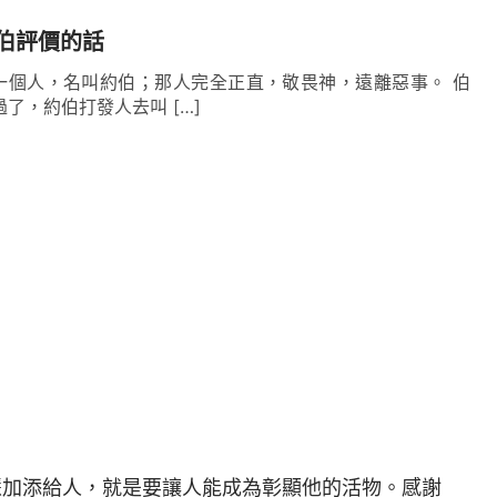
伯評價的話
有一個人，名叫約伯；那人完全正直，敬畏神，遠離惡事。 伯
過了，約伯打發人去叫 […]
慧加添給人，就是要讓人能成為彰顯他的活物。感謝