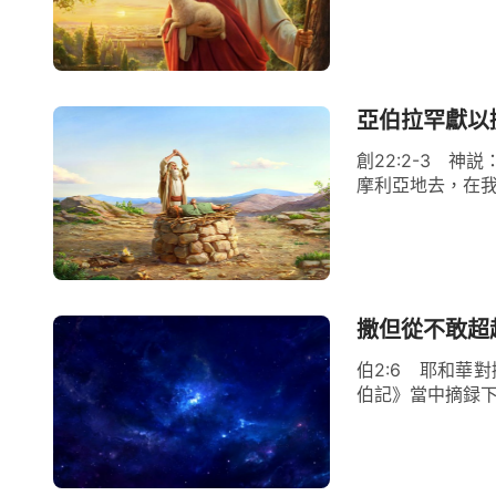
亞伯拉罕獻以
創22:2-3 
摩利亞地去，在我
撒但從不敢超
伯2:6 耶和華
伯記》當中摘録下