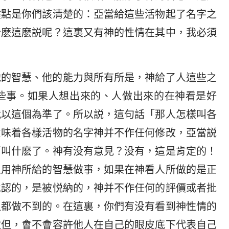
鍵點是你們該清楚的：亞當給這些活物起了名字之
什麽這麽説呢？這裏又有神的性情在其中，我必須
他的智慧、他的能力與所有所是，神給了人這些之
些事。如果人想出來的、人做出來的在神看是好
就以這個為準了。所以説，這句話「那人怎樣叫各
意味着各樣活物的名字神并不作任何修改，亞當説
西叫什麽了。神有没有意見？没有，這是肯定的！
人用神所給的智慧做事，如果在神看人所做的是正
承認的，是被悦納的，神并不作任何的評價或者批
但都做不到的。在這裏，你們有没有看到神性情的
撒但，會不會容許他人在自己的眼皮底下代表自己