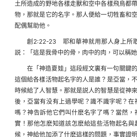
土所造成的野地各樣走獸和空中各樣飛鳥都
物，那就是它的名字。那人便給一切牲畜和
配偶幫助他。
創2:22-23 耶和華神就用那人身
説：「這是我骨中的骨，肉中的肉，可以稱她
在「神造夏娃」這段經文裏有一句關鍵
這個給各樣活物起名字的人是誰？是亞當，
時候給了人智慧。那就是説人的智慧是從神
後，亞當有没有上過學呢？識不識字呢？在
嗎？神告訴他它們叫什麽名字了嗎？當然，
實！那他怎麽知道該怎麽給這些活物起名與
候，神給他加添了什麽這樣的問題，事實證