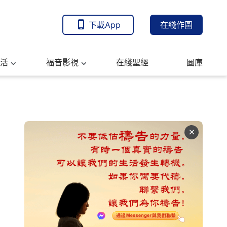
下載App
在綫作圖
活
福音影視
在綫聖經
圖庫