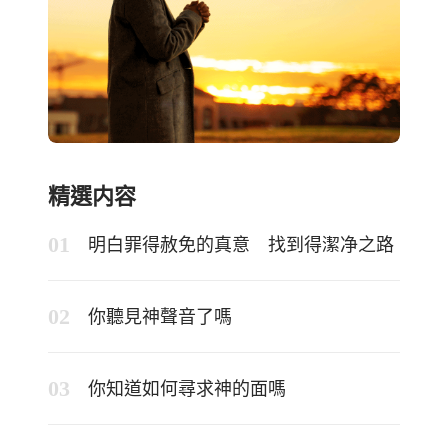
精選内容
明白罪得赦免的真意 找到得潔净之路
你聽見神聲音了嗎
你知道如何尋求神的面嗎