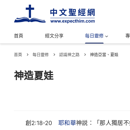
首頁
經文分享
每日靈修
專
首頁
每日靈修
認識神之路
神造亞當、夏娃
神造夏娃
創2:18-20
耶和華
神説：「那人獨居不