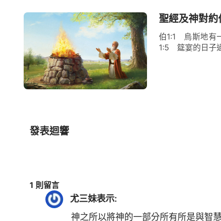
聖經及神對約
伯1:1 烏斯地
1:5 筵宴的日子
發表迴響
1 則留言
尤三妹
表示:
神之所以將神的一部分所有所是與智