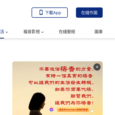
下載App
在綫作圖
活
福音影視
在綫聖經
圖庫