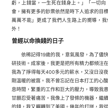
虧，上錢當，一生死在錢身上。」「一切向
會，擁有更多的鈔票依然是時下人追求的目
萬萬不能」更成了我們人生路上的嚮導，我
外！
曾經以命換錢的日子
依稀記得19歲的我，意氣風發，為了儘
研技術。成家後，我更是把所有精力都傾注
我為了掙得每天400多元的薪水，又沒日沒
剛溫暖的被窩。我不曾忘記在日本打工的心酸
息時間，繁重的工作和巨大的壓力，導致我
甘願忍受著痛苦。我像上了發條的機器，繼
的錢，我又輾轉到了美國。幾年的打拼，我