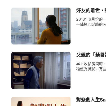
麼意義呢？到底錢重要還是命重要？突然我
期，只活了三個多月就去世了；還有一個人，
好友的離世，
之症，撇下一家老小去世了。這些觸目驚心
2018年6月份
一陣撕心裂肺的哭
的地位，擁有多少財富，也買不來延續生命
是賺得全世界，賠上自己的生命，有什麼益
若看不透撒但的詭計，繼續走老路，追求「
以悲劇收場！
父親的「榮譽
早上收拾房間時
告別過往，迎向新生
種優秀獎狀，有些
我又看到神的話說：
「解决人的這種情
式，告别以前的人生目標，對自己以前的生
作一個總結，作一個解剖，然後再對照神對
對悲劇人生Say
等有没有一樣是與神的心意相合的，有没有