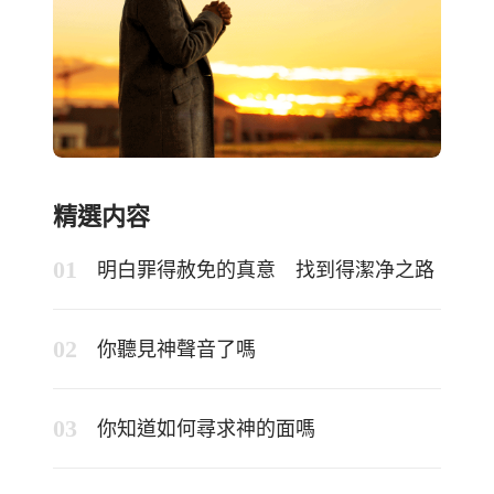
精選内容
明白罪得赦免的真意 找到得潔净之路
你聽見神聲音了嗎
你知道如何尋求神的面嗎