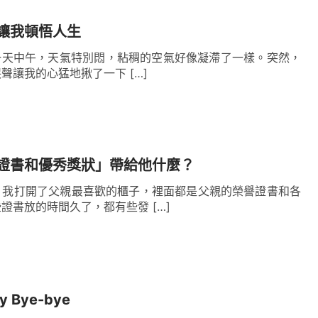
想到一個老鄉，在美國打工八年，後檢查出癌症晚
在美國打拼10多年，賺了很多錢，也患上了不治
讓我頓悟人生
的實例，都在述說一個事實：一個人不管擁有多高
的一天中午，天氣特別悶，粘稠的空氣好像凝滯了一樣。突然，
聲讓我的心猛地揪了一下 […]
的機會，死了，啥也沒了！正如
主耶穌
說：「
人就
處呢？人還能拿什麼換生命呢？
」
我
（可8:36-37）
向『錢』看，向『厚』賺」，以命換錢，最終只會
證書和優秀獎狀」帶給他什麼？
，我打開了父親最喜歡的櫃子，裡面都是父親的榮譽證書和各
證書放的時間久了，都有些發 […]
形有一個最簡單的辦法，就是告别以前的生存方
存方式，以前的人生觀，以前的追求、願望與理想
人的心意與要求，看看自己的生存方式與人生觀等
 Bye-bye
一樣是合乎神要求的，有没有一樣能給人帶來正確