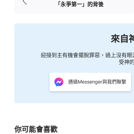
院……我感嘆著：這簡直就是我的真實寫照
「永爭第一」的背後
金錢、名利，人把這二者當作救命稻草，當
地活着，就會免去一死，但是當死亡臨近的
人在死亡面前是如此的軟弱無力，如此的不
來自
如此的無助；原來人的生命不是金錢與名利
迎接到主有機會擺脫罪惡，過上沒有眼
亡面前都是一樣的貧窮與渺小，金錢不能買
受神
利都不能使人的壽命延長一分一秒。
」
通過Messenger與我們聯繫
主人公的認識也讓我感同身受：「撒但
但的詭計，也看不透金錢、名利是撒但苦害
不由己地被撒但愚弄、殘害。」是啊，因我
愚弄、殘害著。回憶著自己的半生，我在撒
我甘願透支健康，可現在，原本正值壯年的
你可能會喜歡