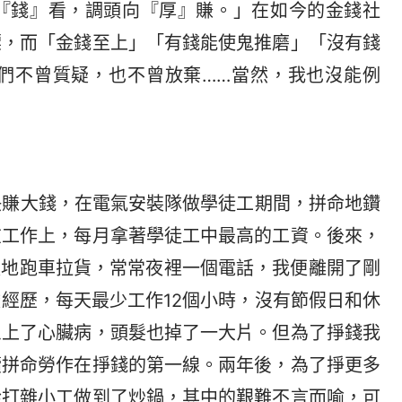
『錢』看，調頭向『厚』賺。」在如今的金錢社
標，而「金錢至上」「有錢能使鬼推磨」「沒有錢
們不曾質疑，也不曾放棄……當然，我也沒能例
快賺大錢，在電氣安裝隊做學徒工期間，拼命地鑽
在工作上，每月拿著學徒工中最高的工資。後來，
夜地跑車拉貨，常常夜裡一個電話，我便離開了剛
經歷，每天最少工作12個小時，沒有節假日和休
患上了心臟病，頭髮也掉了一大片。但為了掙錢我
續拼命勞作在掙錢的第一線。兩年後，為了掙更多
從打雜小工做到了炒鍋，其中的艱難不言而喻，可