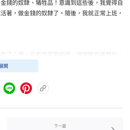
了金錢的奴隸、犧牲品！意識到這些後，我覺得自
點活著，做金錢的奴隸了。隨後，我就正常上班，
根在了心裡，沒那麼容易拔掉。當我聽到老闆說，
不久他又買了一棟豪華別墅時，我的心久久不能平
展開
為過一生嗎？不行！開餐館是我的夢想，有了自己
覺中，我又拼命掙錢，再次過上了用命換錢的生
我感冒了，心臟病也犯了，特別痛苦。
救之手。
教會
的姊妹給我發來了《
禍與福
》的電
工，不顧自己的身體，結果錢沒賺到還住進了醫
下一篇