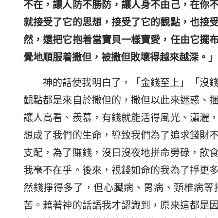
不在，讓人防不勝防，讓人身不由己，在你
就接受了它的思想，接受了它的觀點，也接
然，還把它抱着當寶貝一樣寶愛，任由它擺
覺地順服着撒但，被撒但敗壞得越來越深。
」
神的話使我明白了，「金錢至上」「沒
觀點都是來自於撒但的，撒但以此來迷惑、
讓人高看、羨慕，有錢就能活得風光、瀟灑
想成了我們的生命，導致我們為了追求錢財
支配，為了賺錢，沒日沒夜地拼命勞碌，飲
我毫不在乎。後來，視錢如命的我為了掙更
然錢掙得多了，但心臟病、胃病、頸椎病等
苦。藉著神的話語我才認識到，原來這都是