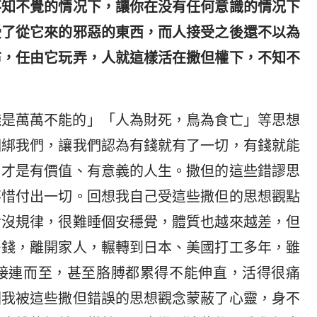
不知不覺的情况下，讓你在没有任何意識的情况下
受了從它來的邪惡的東西，而人接受之後還不以為
布，任由它玩弄，人就這樣活在撒但權下，不知不
錢是萬萬不能的」「人為財死，鳥為食亡」等思想
捆綁我們，讓我們認為有錢就有了一切，有錢就能
，才是有價值、有意義的人生。撒但的這些錯謬思
不惜付出一切。回想我自己受這些撒但的思想觀點
食沒規律，很難睡個安穩覺，體質也越來越差，但
多錢，離開家人，輾轉到日本、美國打工多年，雖
接連而至，甚至胳膊都累得不能伸直，活得很痛
因我被這些撒但錯誤的思想觀念蒙蔽了心靈，身不