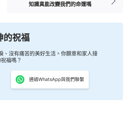
！正如電影中的一段神的話說：「
人一生都在追求
知識真能改變我們的命運嗎
作唯一的依靠，似乎擁有了金錢與名利人就能持續
時候，人才發現：金錢與名利離人是那麽遥遠，而
堪一擊，人在死亡面前是如此的孤獨、無依無靠，
神的祝福
能换來的，不管人擁有多少財富、多高地位，在死
淚、沒有痛苦的美好生活。你願意和家人接
來生命，名利不能免去人一死，無論是金錢還是名
的祝福嗎？
通過WhatsApp與我們聯繫
利用金錢和名利捆綁人、控制人，但因人識不破撒
人的手段，因而都深陷在這個漩渦中不能自拔，身
看不透撒但的詭計、手段，只能身不由己地被撒但
但的迷惑下，一心向「錢」看，為了掙更多的錢，
我卻病不離身，藥不離口，活得這麼痛苦，又有什