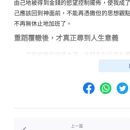
由己地被得到金錢的慾望控制擺佈，使我成
己應該回到神面前，不能再憑撒但的思想觀
不再無休止地加班了。
重蹈覆轍後，才真正尋到人生意義
可我被撒但迷惑太深，金錢名利已經扎
他們一家打拼15年就賺了500萬美金，前
靜。是啊，人生在世，難道我就這樣碌碌無
的餐館我就不用再看別人的臉色了。不知不
活，聚會的時間都用來加班了……沒過多久，
就在我痛苦之時，神再次向我伸出了拯
影，我看到主人公為了追求金錢到日本打
上一篇