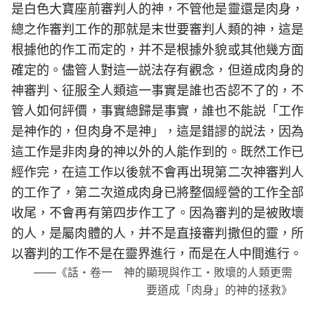
是白色大寶座前審判人的神，不管他是靈還是肉身，
總之作審判工作的那就是末世要審判人類的神，這是
根據他的作工而定的，并不是根據外貌或其他幾方面
確定的。儘管人對這一説法存有觀念，但道成肉身的
神審判、征服全人類這一事實是誰也否認不了的，不
管人如何評價，事實總歸是事實，誰也不能説「工作
是神作的，但肉身不是神」，這是錯謬的説法，因為
這工作是非肉身的神以外的人能作到的。既然工作已
經作完，在這工作以後就不會再出現第二次神審判人
的工作了，第二次道成肉身已將整個經營的工作全部
收尾，不會再有第四步作工了。因為審判的是被敗壞
的人，是屬肉體的人，并不是直接審判撒但的靈，所
以審判的工作不是在靈界進行，而是在人中間進行。
——《話・卷一 神的顯現與作工・敗壞的人類更需
要道成「肉身」的神的拯救》