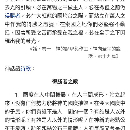
去光的引領，必在萬物之中做主人，必在撒但之前做
得勝者
，必在大紅龍的國垮台之際，而站立在萬人之
中作我的得勝之證據，在秦國之地你們必堅强不動
摇，因着所受之苦而承受在我之福，必在全宇之下閃
現出我的榮光。
——《話・卷一 神的顯現與作工・神向全宇的説
話・第十九篇》
神話語
詩歌
：
得勝者之歌
1 國度在人中間擴展，在人中間成形、站立起
來，没有任何勢力能將神的國度摧毁。在今天國度中
的子民，你們有誰不是人中間的一個？有誰是人以外
的情形呢？有誰是人以外的情形呢？在神新的起點公
布于衆時，新的起點公布于衆時，人的反應又會是如