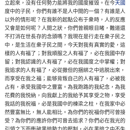
立起來，没有任何勢力能將我的國度摧毁。在今
天國
度中的子民，你們有誰不是人中間的一個？有誰是人
以外的情形呢？在我新的起點公布于衆時，人的反應
又會是如何呢？人間之狀，你們曾親眼目睹，難道還
不打消在世長存的念頭嗎？我現在是行走在衆子民之
中，是生活在衆子民之間，今天對我有真實的愛，這
樣的人有福了；對我順服之人有福了，必在我國中存
留；對我認識的人有福了，必在我國度之中掌權；對
我追求的人有福了，必從撒但的捆綁之中逃脱出來，
而享受在我之福；能够背叛自己的人有福了，必被我
占有，承受我國中之豐富。為我跑路的我紀念，為我
花費的我悦納，向我獻上的我給予其享受之物，享受
我話的我祝福，必是我國中的棟梁之柱，在我家中必
然豐富無比，無人能相比。為你們的祝福你們可曾接
受？為你們的應許你們可曾去追求？你們必在我光的
引領之下而衝破黑暗勢力的壓制，必在黑暗之中不失