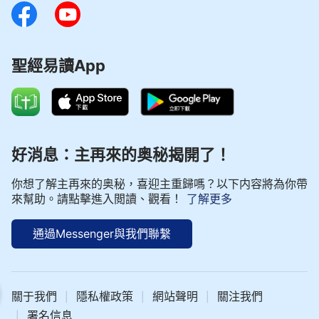
聖經易讀App
好消息：主再來的奥秘揭開了！
你想了解主再來的奥秘，喜迎主重歸嗎？以下内容將為你帶
來幫助。請點擊進入閲讀、觀看！
了解更多
通過Messenger與我們聯繫
| 神話語朗誦 - 基督徒生活系列 選段581
關于我們
隱私權政策
網站聲明
關注我們
|
|
|
署名信息
|