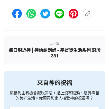
這部老得發了霉發了霉的書裏呢？現時的工作不是歷
史，所以，你要走今天的新路，你就得從聖經裏走出
來，從聖經裏走出來，超越聖經記載的預言書或歷史
書的範圍，這樣才能將新的路走好，才能進入新的境
界裏、新的作工裏。
——《跟隨羔羊唱新歌》
上一篇
每日親近神 | 神話語朗誦 - 基督徒生活系列 選段
281
來自神的祝福
迎接到主有機會擺脫罪惡，過上沒有眼淚、沒有痛苦
的美好生活。你願意和家人接受神的祝福嗎？