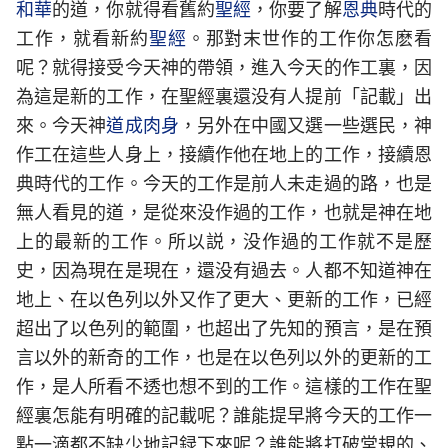
和華
的道，你就得看舊約
聖經
，你要了解
恩典
時代的
工作，就看新約
聖經
。那對末世作的工作你怎麽看
呢？就得接受今天神的帶領，進入今天的作工裏，因
為這是新的工作，在聖經裏還没有人提前「記載」出
來。今天神
道成肉身
，另外在中國又選一些選民，神
作工在這些人身上，接續作他在地上的工作，接續恩
典時代的工作。今天的工作是前人未走過的路，也是
無人看見的道，是從來没作過的工作，也就是神在地
上的最新的工作。所以説，没作過的工作就不是歷
史，因為現在是現在，還没有過去。人都不知道神在
地上、在以色列以外又作了更大、更新的工作，已經
超出了以色列的範圍，也超出了先知的預言，是在預
言以外的新奇的工作，也是在以色列以外的更新的工
作，是人所看不透也想不到的工作。這樣的工作在聖
經裏怎能有明確的記載呢？誰能提早將今天的工作一
點一滴都不缺少地記録下來呢？誰能將打破常規的、