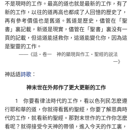
不是現時的工作。最高的道也就是最新的工作，有了
新的工作，以往的道再高也都成了人回憶的歷史了，
再有參考價值也是舊道。舊道是歷史，儘管在「聖
書」裏記載，新道是現實，儘管在「聖書」裏没有一
頁的記載，但這道能拯救你，這道能變化你，因為這
是聖靈的工作。
——《話・卷一 神的顯現與作工・聖經的説法
一》
神話語
詩歌
：
神末世在外邦作了更大更新的工作
1 你要看律法時代的工作，看以色列民怎麽遵
行耶和華的道，你就得看舊約聖經，你要了解恩典時
代的工作，就看新約聖經。那對末世作的工作你怎麽
看呢？就得接受今天神的帶領，進入今天的作工裏，