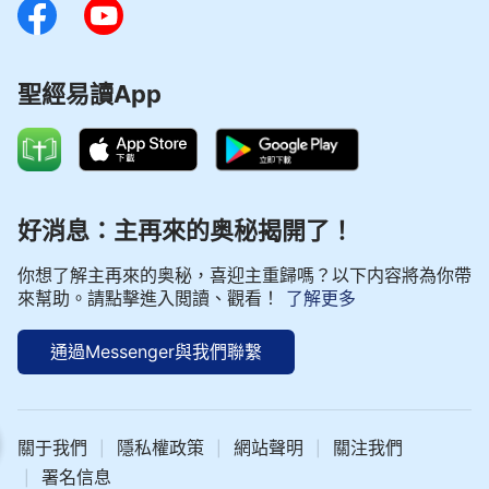
聖經易讀App
好消息：主再來的奥秘揭開了！
你想了解主再來的奥秘，喜迎主重歸嗎？以下内容將為你帶
來幫助。請點擊進入閲讀、觀看！
了解更多
通過Messenger與我們聯繫
| 神話語朗誦 - 基督徒生活系列 選段268
關于我們
隱私權政策
網站聲明
關注我們
|
|
|
署名信息
|