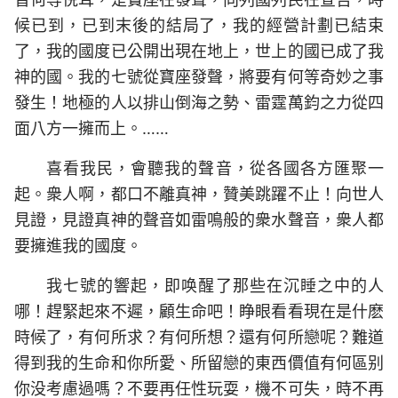
候已到，已到末後的結局了，我的經營計劃已結束
了，我的國度已公開出現在地上，世上的國已成了我
神的國。我的七號從寶座發聲，將要有何等奇妙之事
發生！地極的人以排山倒海之勢、雷霆萬鈞之力從四
面八方一擁而上。……
喜看我民，會聽我的聲音，從各國各方匯聚一
起。衆人啊，都口不離真神，贊美跳躍不止！向世人
見證，見證真神的聲音如雷鳴般的衆水聲音，衆人都
要擁進我的國度。
我七號的響起，即唤醒了那些在沉睡之中的人
哪！趕緊起來不遲，顧生命吧！睁眼看看現在是什麽
時候了，有何所求？有何所想？還有何所戀呢？難道
得到我的生命和你所愛、所留戀的東西價值有何區别
你没考慮過嗎？不要再任性玩耍，機不可失，時不再