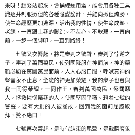
來呀！趕緊站起來，會操練運用靈，能會用各種工具
識透并制服撒但的各種陰謀詭計，并能向撒但誇勝，
使生命經歷更加進深，活出我的性情，使生命成熟、
老練，一直跟上我的脚踪。不灰心、不軟弱，一直向
前，一步一個脚印，一直到路終！
七號又次響起，將是審判之號聲，審判了悖逆之
子，審判了萬國萬民，使列國降服在神面前，神的榮
顔必顯在萬國萬民面前，人人心服口服，呼喊真神的
聲音永不止息。全能的神更加榮耀，我的衆子也會與
我一同得榮耀，一同作王，審判萬國萬民，懲罰惡
人，拯救憐憫屬我的人，使國堅固平穩。藉着七號的
響聲，要有大批的人被拯救，回到我的面前屈膝敬
拜，贊不絶口！
七號再次響起，是時代結束的尾聲，是戰勝魔鬼