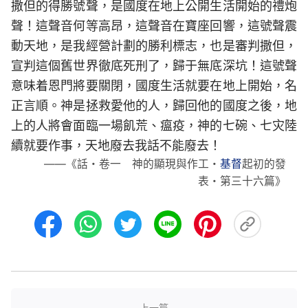
撒但的得勝號聲，是國度在地上公開生活開始的禮炮
聲！這聲音何等高昂，這聲音在寶座回響，這號聲震
動天地，是我經營計劃的勝利標志，也是審判撒但，
宣判這個舊世界徹底死刑了，歸于無底深坑！這號聲
意味着恩門將要關閉，國度生活就要在地上開始，名
正言順。神是拯救愛他的人，歸回他的國度之後，地
上的人將會面臨一場飢荒、瘟疫，神的七碗、七灾陸
續就要作事，天地廢去我話不能廢去！
——《話・卷一 神的顯現與作工・
基督
起初的發
表・第三十六篇》
上一篇