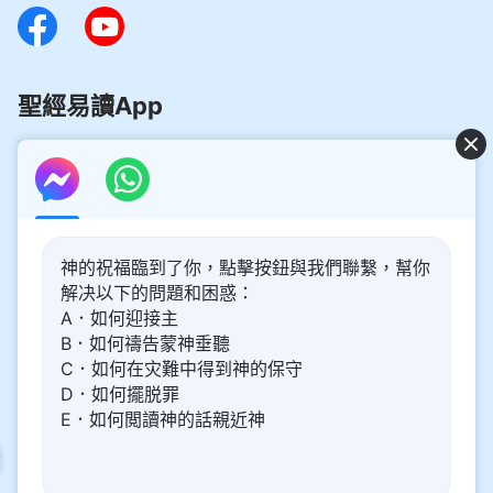
聖經易讀App
好消息：主再來的奥秘揭開了！
神的祝福臨到了你，點擊按鈕與我們聯繫，幫你
你想了解主再來的奥秘，喜迎主重歸嗎？以下内容將為你帶
解决以下的問題和困惑：
來幫助。請點擊進入閲讀、觀看！
了解更多
A．如何迎接主
B．如何禱告蒙神垂聽
通過Messenger與我們聯繫
C．如何在灾難中得到神的保守
D．如何擺脱罪
E．如何閲讀神的話親近神
關于我們
隱私權政策
網站聲明
關注我們
|
|
|
署名信息
|