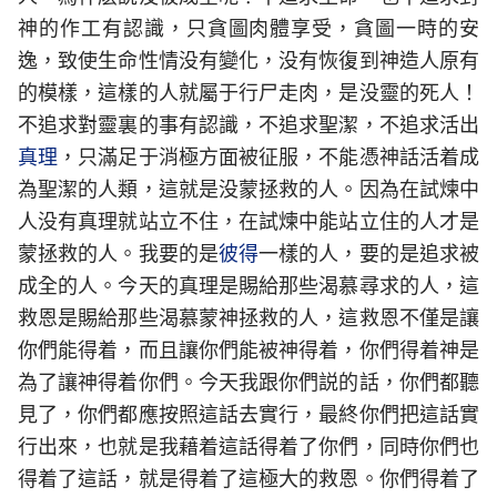
神的作工有認識，只貪圖肉體享受，貪圖一時的安
逸，致使生命性情没有變化，没有恢復到神造人原有
的模樣，這樣的人就屬于行尸走肉，是没靈的死人！
不追求對靈裏的事有認識，不追求聖潔，不追求活出
真理
，只滿足于消極方面被征服，不能憑神話活着成
為聖潔的人類，這就是没蒙拯救的人。因為在試煉中
人没有真理就站立不住，在試煉中能站立住的人才是
蒙拯救的人。我要的是
彼得
一樣的人，要的是追求被
成全的人。今天的真理是賜給那些渴慕尋求的人，這
救恩是賜給那些渴慕蒙神拯救的人，這救恩不僅是讓
你們能得着，而且讓你們能被神得着，你們得着神是
為了讓神得着你們。今天我跟你們説的話，你們都聽
見了，你們都應按照這話去實行，最終你們把這話實
行出來，也就是我藉着這話得着了你們，同時你們也
得着了這話，就是得着了這極大的救恩。你們得着了