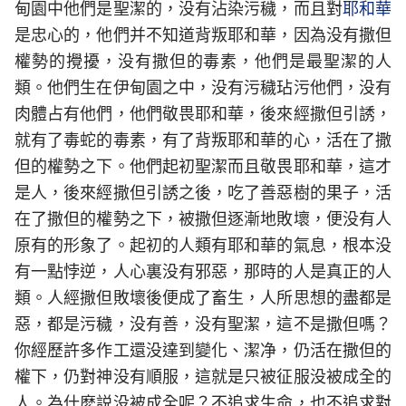
甸園中他們是聖潔的，没有沾染污穢，而且對
耶和華
是忠心的，他們并不知道背叛耶和華，因為没有撒但
權勢的攪擾，没有撒但的毒素，他們是最聖潔的人
類。他們生在伊甸園之中，没有污穢玷污他們，没有
肉體占有他們，他們敬畏耶和華，後來經撒但引誘，
就有了毒蛇的毒素，有了背叛耶和華的心，活在了撒
但的權勢之下。他們起初聖潔而且敬畏耶和華，這才
是人，後來經撒但引誘之後，吃了善惡樹的果子，活
在了撒但的權勢之下，被撒但逐漸地敗壞，便没有人
原有的形象了。起初的人類有耶和華的氣息，根本没
有一點悖逆，人心裏没有邪惡，那時的人是真正的人
類。人經撒但敗壞後便成了畜生，人所思想的盡都是
惡，都是污穢，没有善，没有聖潔，這不是撒但嗎？
你經歷許多作工還没達到變化、潔净，仍活在撒但的
權下，仍對神没有順服，這就是只被征服没被成全的
人。為什麽説没被成全呢？不追求生命，也不追求對