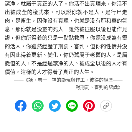
潔净，就屬于真正的人了。你活不出真理來，你活不
出被成全的樣式來，可以説你就不是人，是行尸走
肉，是畜生，因你没有真理，也就是没有耶和華的氣
息，那你就是没靈的死人！雖然被征服以後也能作見
證，但你所得着的只是一點點救恩，你還没成為有靈
的活人，你雖然經歷了刑罰、審判，但你的性情并没
有因此得着更新、變化，你仍舊屬于老舊的人，是屬
撒但的人，不是經過潔净的人。被成全以後的人才有
價值，這樣的人才得着了真正的人生。
——《話・卷一 神的顯現與作工・彼得的經歷——
對刑罰、審判的認識》