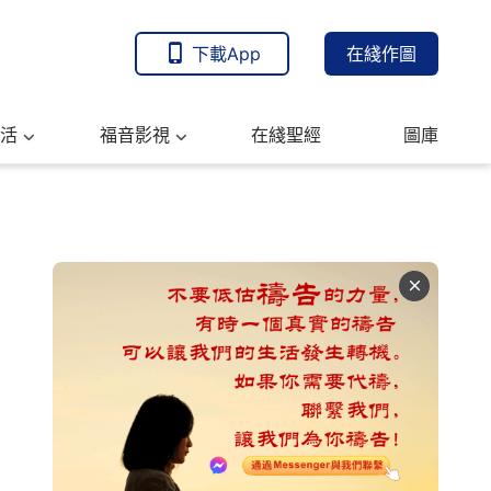
下載App
在綫作圖
活
福音影視
在綫聖經
圖庫