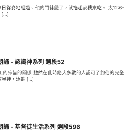
息日從麥地經過。他的門徒餓了，就掐起麥穗來吃。 太12:6-
[…]
朗誦 - 認識神系列 選段52
工的宗旨的關係 雖然在此時絶大多數的人認可了約伯的完全
畏神，遠離 […]
朗誦 - 基督徒生活系列 選段596