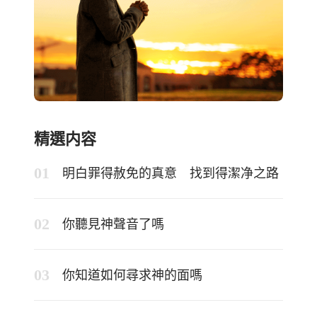
精選内容
明白罪得赦免的真意 找到得潔净之路
你聽見神聲音了嗎
你知道如何尋求神的面嗎