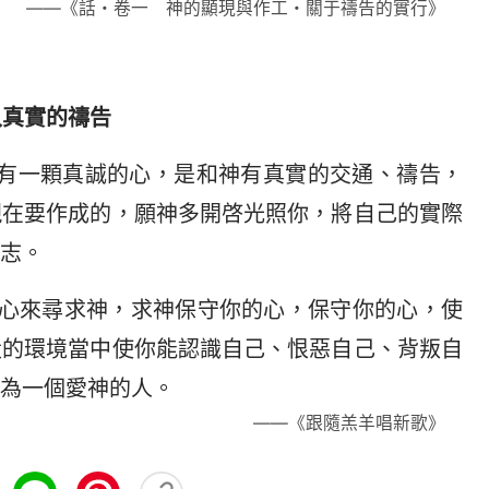
——《話・卷一 神的顯現與作工・關于禱告的實行》
入真實的禱告
，有一顆真誠的心，是和神有真實的交通、禱告，
現在要作成的，願神多開啓光照你，將自己的實際
志。
真心來尋求神，求神保守你的心，保守你的心，使
設的環境當中使你能認識自己、恨惡自己、背叛自
為一個愛神的人。
——《跟隨羔羊唱新歌》