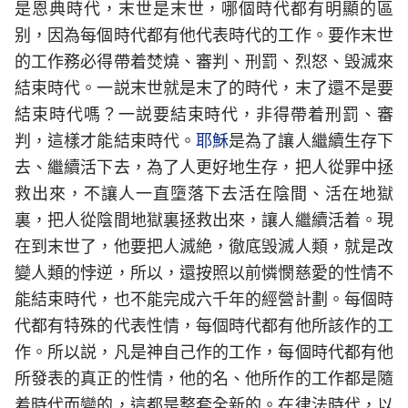
是恩典時代，末世是末世，哪個時代都有明顯的區
别，因為每個時代都有他代表時代的工作。要作末世
的工作務必得帶着焚燒、審判、刑罰、烈怒、毁滅來
結束時代。一説末世就是末了的時代，末了還不是要
結束時代嗎？一説要結束時代，非得帶着刑罰、審
判，這樣才能結束時代。
耶穌
是為了讓人繼續生存下
去、繼續活下去，為了人更好地生存，把人從罪中拯
救出來，不讓人一直墮落下去活在陰間、活在地獄
裏，把人從陰間地獄裏拯救出來，讓人繼續活着。現
在到末世了，他要把人滅絶，徹底毁滅人類，就是改
變人類的悖逆，所以，還按照以前憐憫慈愛的性情不
能結束時代，也不能完成六千年的經營計劃。每個時
代都有特殊的代表性情，每個時代都有他所該作的工
作。所以説，凡是神自己作的工作，每個時代都有他
所發表的真正的性情，他的名、他所作的工作都是隨
着時代而變的，這都是整套全新的。在律法時代，以