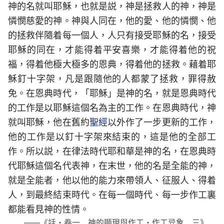
神的名就叫耶穌，也就是説，神是拯救人的神，神是
憐憫慈愛的神。神與人同在，他的愛、他的憐憫、他
的拯救伴隨着每一個人，人只有接受耶穌的名，接受
耶穌的同在，才能得着平安喜樂，才能得着他的祝
福，得着他極大極多的恩典，得着他的拯救。藉着耶
穌釘十字架，凡是跟隨他的人都蒙了拯救，罪得赦
免。在恩典時代，「耶穌」是神的名，就是恩典時代
的工作是以耶穌這個名為主的工作。在恩典時代，神
就叫耶穌，他在舊約
聖經
以外作了一步更新的工作，
他的工作是以釘十字架來結束的，這是他的全部工
作。所以説，在律法時代耶和華是神的名，在恩典時
代耶穌這個名代表神，在末世，他的名是全能的神，
就是全能者，他以他的能力來帶領人、征服人、得着
人，到最終結束時代。在每一個時代、每一步作工裏
都能看見神的性情。
——《話・卷一 神的顯現與作工・作工异象 三》